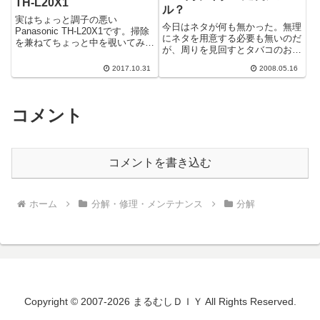
TH-L20X1
ル？
実はちょっと調子の悪い
今日はネタが何も無かった。無理
Panasonic TH-L20X1です。掃除
にネタを用意する必要も無いのだ
を兼ねてちょっと中を覗いてみま
が、周りを見回すとタバコのおま
す。裏側のそれっぽいネジを取る
けについてきたライターを発見。
だけで簡単に開けられます。
2017.10.31
2008.05.16
この手の形のは分解したことが無
かったぞ！...
コメント
コメントを書き込む
ホーム
分解・修理・メンテナンス
分解
Copyright © 2007-2026 まるむしＤＩＹ All Rights Reserved.