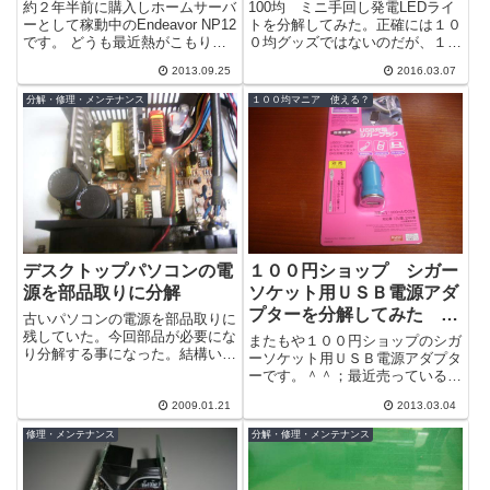
約２年半前に購入しホームサーバ
100均 ミニ手回し発電LEDライ
ーとして稼動中のEndeavor NP12
トを分解してみた。正確には１０
です。 どうも最近熱がこもりや
０均グッズではないのだが、１０
すくなっている。冷却ファンが壊
０円で買ったので一応１００均も
2013.09.25
2016.03.07
れている可能性が高いので分解...
のとして扱います。ちなみにホー
ムセン...
分解・修理・メンテナンス
１００均マニア 使える？
デスクトップパソコンの電
１００円ショップ シガー
源を部品取りに分解
ソケット用ＵＳＢ電源アダ
プターを分解してみた そ
古いパソコンの電源を部品取りに
の４
残していた。今回部品が必要にな
またもや１００円ショップのシガ
り分解する事になった。結構いろ
ーソケット用ＵＳＢ電源アダプタ
んな部品が採れますね。
ーです。＾＾；最近売っているの
はこれが多いですね。初期型に比
2009.01.21
2013.03.04
べずいぶん小さくなっています。
半分の大き...
修理・メンテナンス
分解・修理・メンテナンス