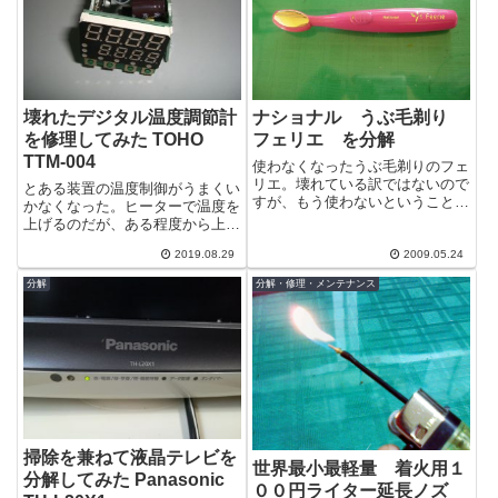
壊れたデジタル温度調節計
ナショナル うぶ毛剃り
を修理してみた TOHO
フェリエ を分解
TTM-004
使わなくなったうぶ毛剃りのフェ
リエ。壊れている訳ではないので
とある装置の温度制御がうまくい
すが、もう使わないということな
かなくなった。ヒーターで温度を
ので分解してみました。型はかな
上げるのだが、ある程度から上げ
り古そうですね。
ることができなくなった。TTM-
2019.08.29
2009.05.24
004は、多機能な温度制御兼温度
表示の...
分解
分解・修理・メンテナンス
掃除を兼ねて液晶テレビを
世界最小最軽量 着火用１
分解してみた Panasonic
００円ライター延長ノズ