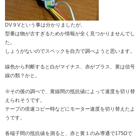
DV９Vという事は分かりましたが、
型番は物が古すぎるためか情報が全く見つかりませんでし
た。
しょうがないのでスペックを自力で調べようと思います。
線色から判断すると白がマイナス、赤がプラス、黄は信号
線の類？かと。
※その後の調べで、黄線間の抵抗値によって速度を切り替
えられそうです。
テープの倍速コピー時などにモーター速度を切り替えたよ
うです。
各端子間の抵抗値を測ると、赤と黄１のみ導通で175Ωで