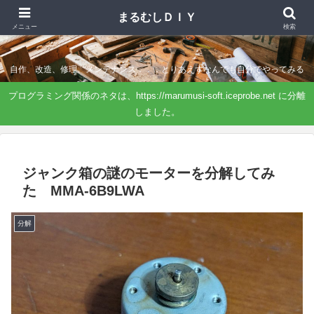
まるむしＤＩＹ
まるむしＤＩＹ
メニュー
検索
自作、改造、修理、メンテナンス．．．とりあえずなんでも自分でやってみる
プログラミング関係のネタは、https://marumusi-soft.iceprobe.net に分離
しました。
ジャンク箱の謎のモーターを分解してみ
た MMA-6B9LWA
分解