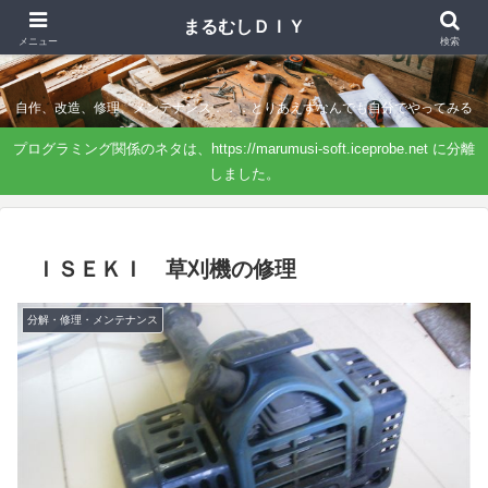
まるむしＤＩＹ
まるむしＤＩＹ
メニュー
検索
自作、改造、修理、メンテナンス．．．とりあえずなんでも自分でやってみる
プログラミング関係のネタは、https://marumusi-soft.iceprobe.net に分離
しました。
ＩＳＥＫＩ 草刈機の修理
分解・修理・メンテナンス