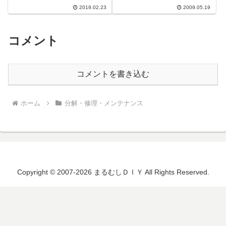
び止めペイントを試してみます。
2019.02.23
2009.05.19
ソフト99コーポレーション ソフ
ト9...
コメント
コメントを書き込む
ホーム
分解・修理・メンテナンス
Copyright © 2007-2026 まるむしＤＩＹ All Rights Reserved.