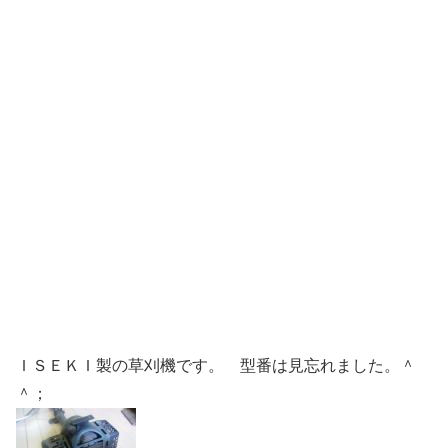
ＩＳＥＫＩ製の草刈機です。 型番は見忘れました。＾
＾；