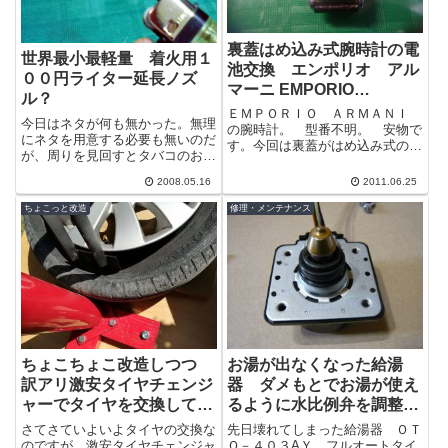
裏蓋はめ込み式腕時計の電
世界最小最軽量 着火用１
池交換 エンポリオ アル
００円ライター延長ノズ
マーニ EMPORIO
ル？
ARMANI
ＥＭＰＯＲＩＯ ＡＲＭＡＮＩ
今日はネタが何も無かった。無理
の腕時計。 型番不明。 安物で
にネタを用意する必要も無いのだ
す。今回は裏蓋がはめ込み式の腕
が、周りを見回すとタバコのおま
時計だ。 はめ込み式は、スナッ
けについてきたライターを発見。
チバックとも言うらしい。どこか
2008.05.16
2011.06.25
この手の形のは分解したことが無
のホームペ...
かったぞ！...
ちょこっと改造
修理・メンテナンス
ちょこちょこ改造しつつ
お湯が出なくなった給湯
訳アリ激安タイヤチェンジ
器 ダメもとでお湯が使え
ャーでタイヤを交換してみ
るように水比例弁を調整し
る その４
てみる ノーリツ 給湯
さてさていよいよタイヤの交換な
先日壊れてしまった給湯器 ＯＴ
ボイラー ＯＴＱ－４０３
のですが、激安タイヤチェンジャ
Ｑ－４０３AＹ。フルオートタイ