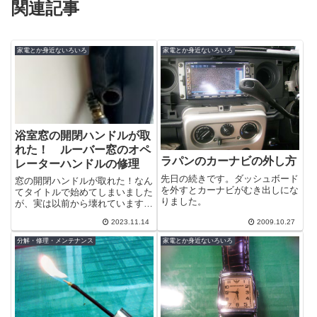
関連記事
家電とか身近ないろいろ
家電とか身近ないろいろ
浴室窓の開閉ハンドルが取
れた！ ルーバー窓のオペ
ラパンのカーナビの外し方
レーターハンドルの修理
先日の続きです。ダッシュボード
窓の開閉ハンドルが取れた！なん
を外すとカーナビがむき出しにな
てタイトルで始めてしまいました
りました。
が、実は以前から壊れています。
＾＾；突っ込んで回したら一応回
2023.11.14
2009.10.27
せなくもないので放置されていま
した。ちな...
分解・修理・メンテナンス
家電とか身近ないろいろ