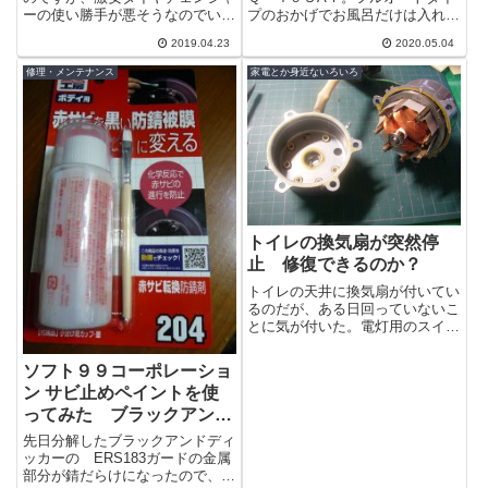
ーの使い勝手が悪そうなのでいろ
プのおかげでお風呂だけは入れた
AＹ
いろと小改造を加えながら使って
のですが、やはりシャワーやキッ
2019.04.23
2020.05.04
みました。残念ながら敷地内に、
チンでお湯が使えないと不便だ。
コンクリー...
カバー開け...
修理・メンテナンス
家電とか身近ないろいろ
トイレの換気扇が突然停
止 修復できるのか？
トイレの天井に換気扇が付いてい
るのだが、ある日回っていないこ
とに気が付いた。電灯用のスイッ
チに連動してタイマーで作動する
ようになっているので、調べてみ
ソフト９９コーポレーショ
ないとどこ...
ン サビ止めペイントを使
ってみた ブラックアンド
ディッカー マルチエボヘ
先日分解したブラックアンドディ
ッドアタッチメント
ッカーの ERS183ガードの金属
部分が錆だらけになったので、さ
ERS183