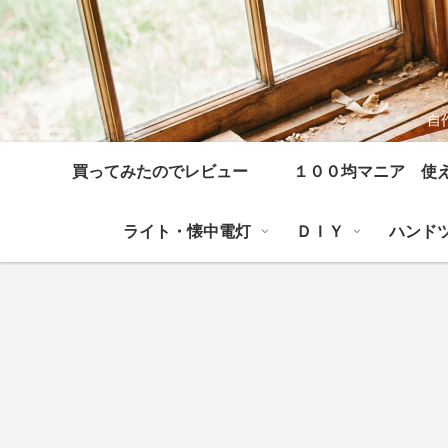
自
買ってみたのでレビュー
１００均マニア 使
ライト・懐中電灯
ＤＩＹ
ハンド