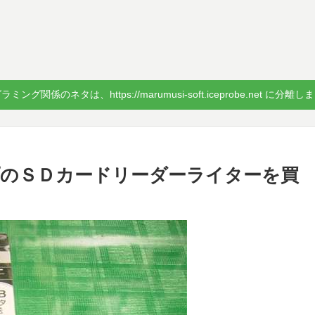
ミング関係のネタは、https://marumusi-soft.iceprobe.net に分離
プのＳＤカードリーダーライターを買