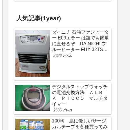
人気記事(1year)
ダイニチ 石油ファンヒータ
ー E09エラー は誰でも簡単
に直せるぞ DAINICHI ブ
ルーヒーター FHY-32TS6
(FW-325S)
3626 views
デジタルストップウォッチ
の電池交換方法 ＡＬＢ
Ａ ＰＩＣＣＯ マルチタ
イマー
2636 views
100均 肌に優しいサージ
カルテープを各種買ってみ