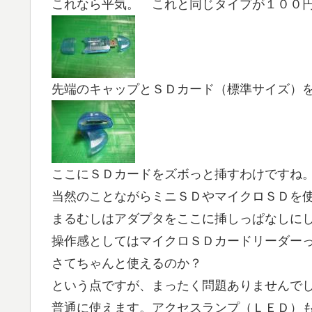
これなら平気。 これと同じタイプが１００
先端のキャップとＳＤカード（標準サイズ）
ここにＳＤカードをズボっと挿すわけですね
当然のことながらミニＳＤやマイクロＳＤを
まるむしはアダプタをここに挿しっぱなしに
操作感としてはマイクロＳＤカードリーダー
さてちゃんと使えるのか？
という点ですが、まったく問題ありませんで
普通に使えます。アクセスランプ（ＬＥＤ）