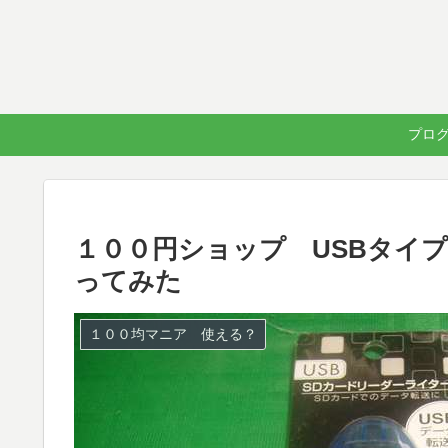
プログラ
１００円ショップ USBタイ
ってみた
１００均マニア 使える？