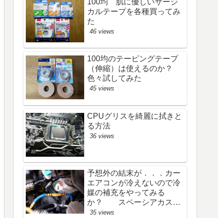
100均 肌に優しいサージ
カルテープを各種買ってみ
た
46 views
100均のテーピングテープ
（伸縮）は使えるのか？
色々試してみた
45 views
CPUグリスを綺麗に拭きと
る方法
36 views
予想外の結末が．．．カー
エアコンが冷えないので冷
媒の補充をやってみる
か？ スペーシアカスタ
ム
35 views