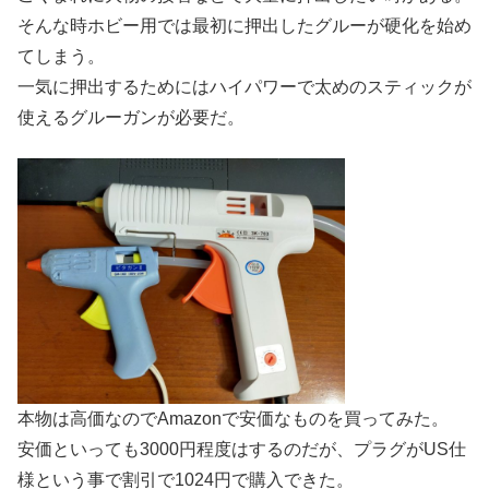
そんな時ホビー用では最初に
押出
したグルーが硬化を始め
てしまう。
一気に
押出
するためにはハイパワーで太めのスティックが
使えるグルーガンが必要だ。
本物は高価なのでAmazonで安価なものを買ってみた。
安価といっても3000円程度はするのだが、プラグがUS仕
様という事で割引で1024円で購入できた。