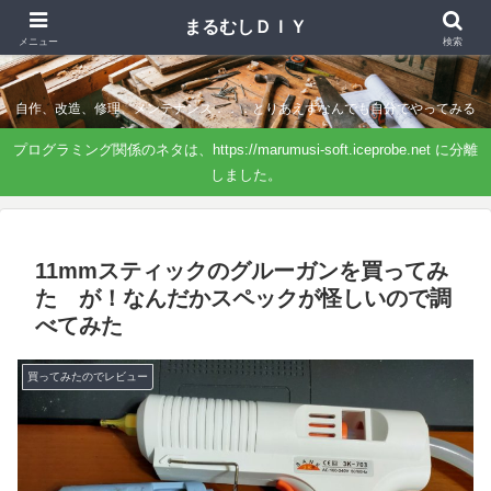
まるむしＤＩＹ
まるむしＤＩＹ
メニュー
検索
自作、改造、修理、メンテナンス．．．とりあえずなんでも自分でやってみる
プログラミング関係のネタは、https://marumusi-soft.iceprobe.net に分離
しました。
11mmスティックのグルーガンを買ってみ
た が！なんだかスペックが怪しいので調
べてみた
買ってみたのでレビュー