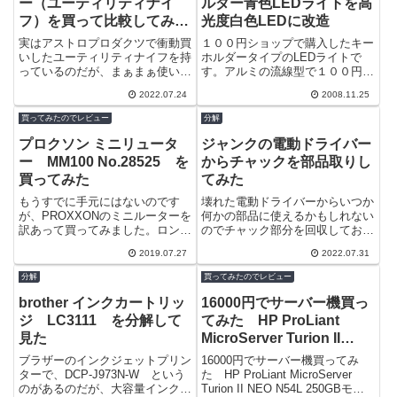
ー（ユーティリティナイ
ルダー青色LEDライトを高
フ）を買って比較してみ
光度白色LEDに改造
た ダイソー300円＆アス
実はアストロプロダクツで衝動買
１００円ショップで購入したキー
トロプロダクツ1000円
いしたユーティリティナイフを持
ホルダータイプのLEDライトで
っているのだが、まぁまぁ使い勝
す。アルミの流線型で１００円に
手が良いのでもう一つと思い、ダ
は見えない高級感がありデザイン
2022.07.24
2008.11.25
イソーの３００円商品 折り畳み
的にはかなり気に入っているので
式カッター...
すが、残念...
買ってみたのでレビュー
分解
プロクソン ミニリュータ
ジャンクの電動ドライバー
ー MM100 No.28525 を
からチャックを部品取りし
買ってみた
てみた
もうすでに手元にはないのです
壊れた電動ドライバーからいつか
が、PROXXONのミニルーターを
何かの部品に使えるかもしれない
訳あって買ってみました。ロング
のでチャック部分を回収しておく
セラーの製品ですよね。35Ｗ
ことにする。チャック部分の分解
2019.07.27
2022.07.31
連続使用15分評判も良い商品で
は難しくはないのだが、結構固着
す。 定...
している場...
分解
買ってみたのでレビュー
brother インクカートリッ
16000円でサーバー機買っ
ジ LC3111 を分解して
てみた HP ProLiant
見た
MicroServer Turion II
NEO N54L 250GBモデル
ブラザーのインクジェットプリン
16000円でサーバー機買ってみ
ターで、DCP-J973N-W という
た HP ProLiant MicroServer
のがあるのだが、大容量インクで
Turion II NEO N54L 250GBモデ