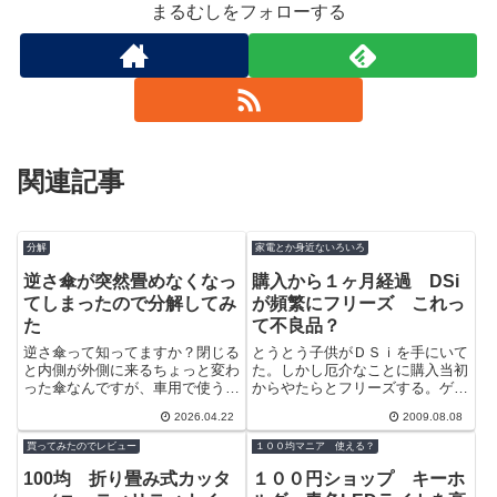
まるむしをフォローする
関連記事
分解
家電とか身近ないろいろ
逆さ傘が突然畳めなくなっ
購入から１ヶ月経過 DSi
てしまったので分解してみ
が頻繁にフリーズ これっ
た
て不良品？
逆さ傘って知ってますか？閉じる
とうとう子供がＤＳｉを手にいて
と内側が外側に来るちょっと変わ
た。しかし厄介なことに購入当初
った傘なんですが、車用で使うと
からやたらとフリーズする。ゲー
畳んで車内に持ち込んだ時周囲が
ム中はまったくフリーズは無いの
2026.04.22
2009.08.08
濡れないので便利なんです。これ
だが、電源投入時にフリーズする
がある日前...
のだ。ロゴ...
買ってみたのでレビュー
１００均マニア 使える？
100均 折り畳み式カッタ
１００円ショップ キーホ