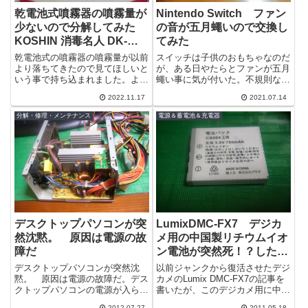
乾電池式噴霧器の噴霧量が
Nintendo Switch ファン
少ないので分解してみた
の音が五月蠅いので交換し
KOSHIN 消毒名人 DK-
てみた
7(DK-7-AAA-0)
乾電池式の噴霧器の噴霧量が以前
スイッチは子供のおもちゃなのだ
より落ちてきたので見てほしいと
が、ある日やたらとファンが五月
いう事で持ち込まれました。よく
蠅い事に気が付いた。不規則な振
あるのがノズルの詰まり、そもそ
動音のような音が鳴っている。ど
2022.11.17
2021.07.14
も電池が減っているなど基本的な
うやらベアリングあたりに問題が
事だったり...
あるようだ...
分解・修理・メンテナンス
電源＆蓄電池＆充電器
デスクトップパソコンが突
LumixDMC-FX7 デジカ
然沈黙。 原因は電源の故
メ用の中国製リチウムイオ
障だ
ン電池が突然死！？したの
で分解してみた
デスクトップパソコンが突然沈
以前ジャンクから復活させたデジ
黙。 原因は電源の故障だ。デス
カメのLumix DMC-FX7の記事を
クトップパソコンの電源が入らな
書いたが、このデジカメ用に中国
くなった。スイッチの故障などい
製のリチウムイオン電池を購入し
2012.07.27
2011.05.18