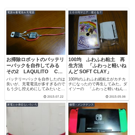
電源＆蓄電池＆充電器
１００均マニア 使える？
お掃除ロボットのバッテリ
100均 ふわふわ粘土 再
ーパックを自作してみる
生方法 「ふわっと軽いね
その2 LAQULITO CCP
んど SOFT CLAY」
CZ-860-RB
バッテリーパックを自作したのは
100均のふわふわ紙粘土がカチカ
良いが、充電電流が多すぎるので
チになったので再生してみた。ダ
もう少し控えめにしてみたいと思
イソーの 「ふわっと軽いねんど
う。標準では３００ｍA流れるよ
SOFT CLAY」という商品で、と
2015.07.22
2015.05.06
うだが、新たに搭載する単４のニ
ても軽く、固まると発泡ウレタ
ッケル水素...
ン...
家電とか身近ないろいろ
修理・メンテナンス