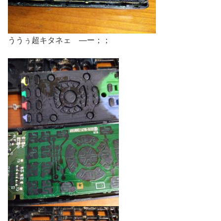
ううぅ超キタネェ ―ー；；