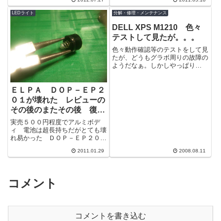
ろいろ可能性はあるが、電源ユニ
て使っていた。といってもほと
ットのスイッ...
ん...
LEDライト
分解・修理・メンテナンス
DELL XPS M1210 色々
テストして見たが。。。
色々動作確認等のテストをして見
たが、どうもグラボ周りの故障の
ようだなぁ。しかしやっぱり
DELLはもダメだなぁ。XPS当た
りなら少しはマシなつくりかと思
って買って...
ＥＬＰＡ ＤＯＰ－ＥＰ２
０１が壊れた レビューの
その後のまたその後 復活
編＾＾
実売５００円程度でアルミボデ
ィ 電池は超長持ちだがとても壊
れ易かった ＤＯＰ－ＥＰ２０１
電池長持ちで気に入っていたＤＯ
2011.01.29
2008.08.11
Ｐ－ＥＰ２０１だが、問題が起き
始めた。以前...
コメント
コメントを書き込む