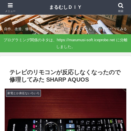
まるむしＤＩＹ
まるむしＤＩＹ
メニュー
検索
自作、改造、修理、メンテナンス．．．とりあえずなんでも自分でやってみる
プログラミング関係のネタは、https://marumusi-soft.iceprobe.net に分離
しました。
テレビのリモコンが反応しなくなったので
修理してみた SHARP AQUOS
家電とか身近ないろいろ