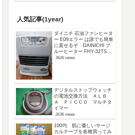
人気記事(1year)
ダイニチ 石油ファンヒータ
ー E09エラー は誰でも簡単
に直せるぞ DAINICHI ブ
ルーヒーター FHY-32TS6
(FW-325S)
3626 views
デジタルストップウォッチ
の電池交換方法 ＡＬＢ
Ａ ＰＩＣＣＯ マルチタ
イマー
2636 views
100均 肌に優しいサージ
カルテープを各種買ってみ