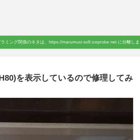
ミング関係のネタは、https://marumusi-soft.iceprobe.net に分離
H80)を表示しているので修理してみ