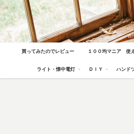
自
買ってみたのでレビュー
１００均マニア 使
ライト・懐中電灯
ＤＩＹ
ハンド