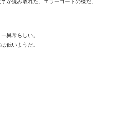
文字が読み取れた。エラーコードの様だ。
ター異常らしい。
性は低いようだ。
。