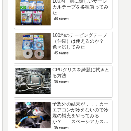
100均 肌に優しいサージ
カルテープを各種買ってみ
た
46 views
100均のテーピングテープ
（伸縮）は使えるのか？
色々試してみた
45 views
CPUグリスを綺麗に拭きと
る方法
36 views
予想外の結末が．．．カー
エアコンが冷えないので冷
媒の補充をやってみる
か？ スペーシアカスタ
ム
35 views