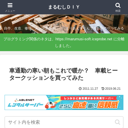
まるむしＤＩＹ
まるむしＤＩＹ
メニュー
検索
自作、改造、修理、メンテナンス．．．とりあえずなんでも自分でやってみる
プログラミング関係のネタは、https://marumusi-soft.iceprobe.net に分離
しました。
車通勤の寒い朝もこれで暖か？ 車載ヒー
タークッションを買ってみた
2011.11.27
2019.06.21