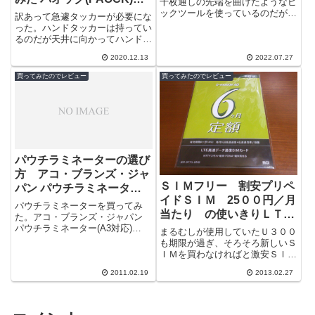
千枚通しの先端を曲げたようなピ
ATF-3204PA 2in1タッカ
ックツールを使っているのだが、
訳あって急遽タッカーが必要にな
小さなＯリングはなかなか外せ
ー&仕上釘打機
った。ハンドタッカーは持ってい
ず、ゴムを傷つけそうになったり
るのだが天井に向かってハンドタ
して結構苦労...
ッカーは辛すぎる。＾＾；使用す
2020.12.13
2022.07.27
る日が決まっているので選択肢は
かなり狭く...
買ってみたのでレビュー
買ってみたのでレビュー
パウチラミネーターの選び
方 アコ・ブランズ・ジャ
ＳＩＭフリー 割安プリペ
パン パウチラミネーター
イドＳＩＭ 25００円／月
(A3対応) CLA302 を買っ
パウチラミネーターを買ってみ
当たり の使いきりＬＴＥ
てみた
た。アコ・ブランズ・ジャパン
対応ＳＩＭを買ってみた
パウチラミネーター(A3対応)
まるむしが使用していたＵ３００
CLA302多分使うのはＡ４以下の
も期限が過ぎ、そろそろ新しいＳ
サイズだろうからとＡ４サイズも
ＩＭを買わなければと激安ＳＩＭ
考えた...
を調査中、同様にフリーのＳＩＭ
2011.02.19
2013.02.27
で高速なものを買ってくれと依頼
を受けた。...