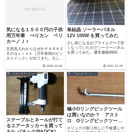
気になる１５００円の子供
単結晶 ソーラーパネル
用万年筆 ぺりカン ペリ
12V 100W を買ってみた
カーノＪｒ
少し前になるがプライムデーで安
くなっていたのでソーラーパネル
文房具入れからなぜかＰＡＲＫＥ
を買ってみた。通常価格9900円
ＲのＱｕｉｎｋ（万年筆用のビン
ですが、7360円になっていたの
入りインク）が出てきた。久しぶ
で買っちゃいました。10年ほど
りに万年筆を使ってみたくなり、
前にお...
2009.10.09
2021.07.20
数十年前にお祝いにもらったプラ
チナの万年...
買ってみたのでレビュー
買ってみたのでレビュー
極小Oリングピックツール
は買いなのか？ アスト
ステープルとネールが打て
ロ Oリングピックツール
るエアータッカーを買って
を買ってみた
Ｏリングの取り外しに千枚通しや
みた パオック(PAOCK)