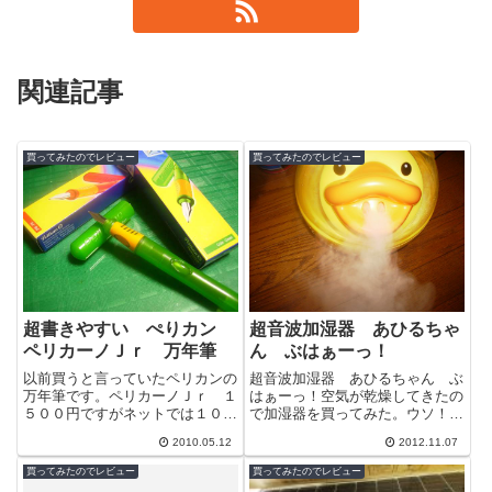
関連記事
買ってみたのでレビュー
買ってみたのでレビュー
超書きやすい ぺりカン
超音波加湿器 あひるちゃ
ペリカーノＪｒ 万年筆
ん ぶはぁーっ！
以前買うと言っていたペリカンの
超音波加湿器 あひるちゃん ぶ
万年筆です。ペリカーノＪｒ １
はぁーっ！空気が乾燥してきたの
５００円ですがネットでは１００
で加湿器を買ってみた。ウソ！実
０円前後で買えちゃいます。ネッ
はこれは今年の夏に買ったのだ。
2010.05.12
2012.11.07
トで注文中にまるむし嫁＾＾；に
ミストの気化熱でどれほど涼しく
見つかり、...
なるかテス...
買ってみたのでレビュー
買ってみたのでレビュー