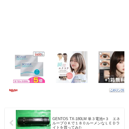
GENTOS TX-180LM 単３電池×３ エネ
ループＯＫで１８０ルーメンなＬＥＤラ
イトを買ってみた