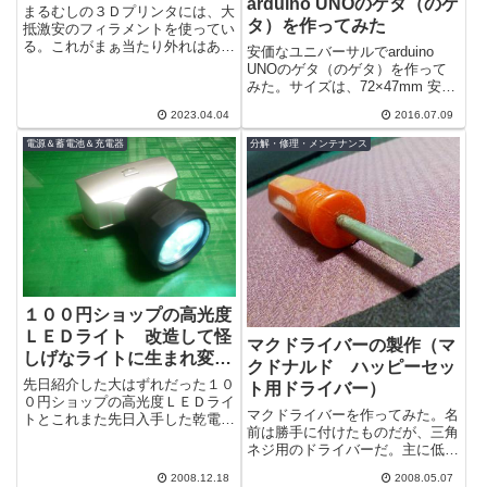
arduino UNOのゲタ（のゲ
まるむしの３Ｄプリンタには、大
タ）を作ってみた
抵激安のフィラメントを使ってい
る。これがまぁ当たり外れはある
安価なユニバーサルでarduino
のだが今回のＰＬＡフィラメント
UNOのゲタ（のゲタ）を作って
はパラメーターを調整しないとや
みた。サイズは、72×47mm 安価
たらと糸を...
に手に入る小型のユニバーサルボ
2023.04.04
2016.07.09
ード。正確にはゲタのゲタです...
電源＆蓄電池＆充電器
分解・修理・メンテナンス
１００円ショップの高光度
ＬＥＤライト 改造して怪
マクドライバーの製作（マ
しげなライトに生まれ変わ
クドナルド ハッピーセッ
りました＾＾；
先日紹介した大はずれだった１０
ト用ドライバー）
０円ショップの高光度ＬＥＤライ
マクドライバーを作ってみた。名
トとこれまた先日入手した乾電池
前は勝手に付けたものだが、三角
式携帯充電器の合体して、単３電
ネジ用のドライバーだ。主に低年
池１本で超明るいＬＥＤライトを
齢向けのおもちゃに使われてい
作ってみま...
2008.12.18
2008.05.07
る。マクドナルドのハッピーセッ