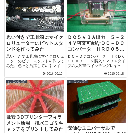
思い付きで工具箱にマイク
ＤＣ５Ｖ３Ａ出力 ５～２
ロリューターのビットスタ
４Ｖ可変可能なＤＣ－ＤＣ
ンドを作ってみた
コンバータ ＨＲＤ０５０
０３Ｅで作ってみた
思い付きで工具箱にマイクロリュ
ＤＣ－ＤＣコンバータ ＨＲＤ０
ーターのビットスタンドを作って
５００３Ｅ を購入５Ｖ３Ａタイ
みた。色々と活躍しているマイク
プの大容量スイッチングレギュレ
ロリューターなのだが、長年使て
ータＩＣです（降圧タイプ・スイ
2016.06.15
2010.05.18
いると少しずつ先端ビットが増え
ッチングレギュレータ）■スイッ
てきて収納...
チング・タ...
ちょこっと自作
ちょこっと自作
激安３Dプリンターフィラ
メント活用 排水口ゴミキ
安価なユニバーサルで
ャッチをプリントしてみた