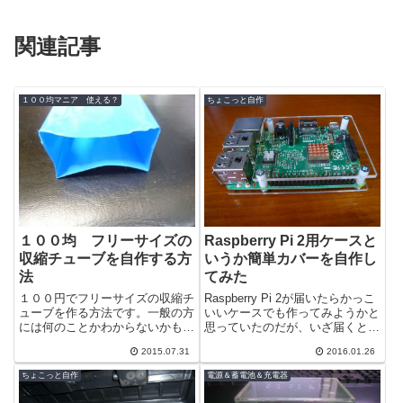
関連記事
１００均マニア 使える？
ちょこっと自作
１００均 フリーサイズの
Raspberry Pi 2用ケースと
収縮チューブを自作する方
いうか簡単カバーを自作し
法
てみた
１００円でフリーサイズの収縮チ
Raspberry Pi 2が届いたらかっこ
ューブを作る方法です。一般の方
いいケースでも作ってみようかと
には何のことかわからないかもし
思っていたのだが、いざ届くと早
れませんが、熱を加えると収縮す
く使いたいのでどうでもよくなっ
2015.07.31
2016.01.26
るビニールのような素材ので主に
てしまった。＾＾；とは言っ...
電気関係の...
ちょこっと自作
電源＆蓄電池＆充電器