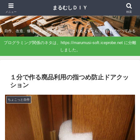
まるむしＤＩＹ
まるむしＤＩＹ
メニュー
検索
自作、改造、修理、メンテナンス．．．とりあえずなんでも自分でやってみる
プログラミング関係のネタは、https://marumusi-soft.iceprobe.net に分離
しました。
１分で作る廃品利用の指つめ防止ドアクッ
ション
ちょこっと自作