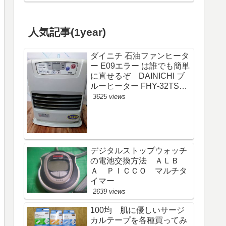
人気記事(1year)
ダイニチ 石油ファンヒータ
ー E09エラー は誰でも簡単
に直せるぞ DAINICHI ブ
ルーヒーター FHY-32TS6
(FW-325S)
3625 views
デジタルストップウォッチ
の電池交換方法 ＡＬＢ
Ａ ＰＩＣＣＯ マルチタ
イマー
2639 views
100均 肌に優しいサージ
カルテープを各種買ってみ