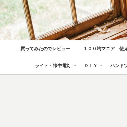
自
買ってみたのでレビュー
１００均マニア 使
ライト・懐中電灯
ＤＩＹ
ハンド