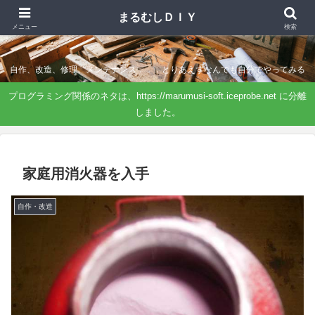
まるむしＤＩＹ
まるむしＤＩＹ
メニュー
検索
自作、改造、修理、メンテナンス．．．とりあえずなんでも自分でやってみる
プログラミング関係のネタは、https://marumusi-soft.iceprobe.net に分離
しました。
家庭用消火器を入手
自作・改造