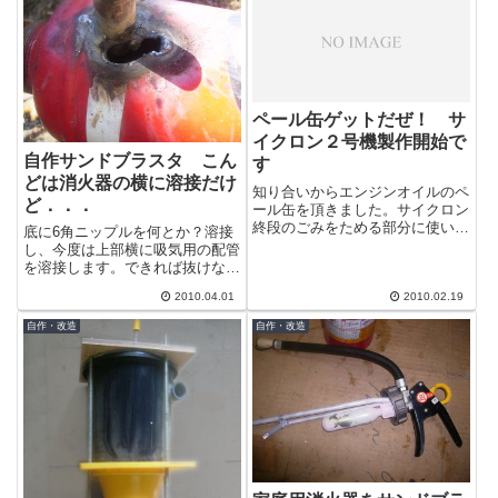
ペール缶ゲットだぜ！ サ
イクロン２号機製作開始で
自作サンドブラスタ こん
す
どは消火器の横に溶接だけ
知り合いからエンジンオイルのペ
ど．．．
ール缶を頂きました。サイクロン
終段のごみをためる部分に使いま
底に6角ニップルを何とか？溶接
す。終段は大き目のゴミ箱でも何
し、今度は上部横に吸気用の配管
でも良いのですが、なぜか自分の
を溶接します。できれば抜けない
中で終段は...
ように裏側からナットで止めたか
2010.04.01
2010.02.19
ったのですがちょっと無理でし
た。今度の配...
自作・改造
自作・改造