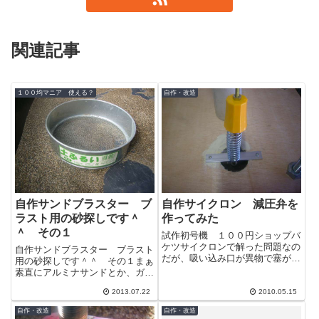
関連記事
１００均マニア 使える？
自作・改造
自作サンドブラスター ブ
自作サイクロン 減圧弁を
ラスト用の砂探しです＾
作ってみた
＾ その１
試作初号機 １００円ショップバ
ケツサイクロンで解った問題なの
自作サンドブラスター ブラスト
だが、吸い込み口が異物で塞がっ
用の砂探しです＾＾ その１まぁ
た時の急激な負圧でバケツがベコ
素直にアルミナサンドとか、ガラ
ベコへ込んでしまった。１号機を
スビーズを購入すれば購入すれば
作る際には...
2013.07.22
2010.05.15
よいのでしょうが、自作でそれも
面白くない...
自作・改造
自作・改造