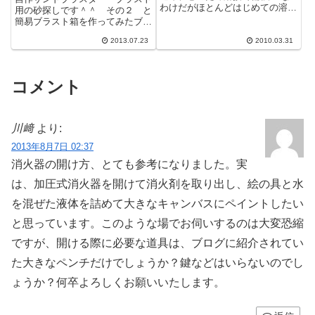
わけだがほとんどはじめての溶
用の砂探しです＾＾ その２ と
接。溶接機は以前もらったやつ
簡易ブラスト箱を作ってみたブラ
だ。でさっそく溶接＾＾；なんじ
ストサンドの代用品に何か良いも
ゃこりゃ！...
2013.07.23
2010.03.31
のはとホームセンターを物色して
いるとこん...
コメント
川﨑
より:
2013年8月7日 02:37
消火器の開け方、とても参考になりました。実
は、加圧式消火器を開けて消火剤を取り出し、絵の具と水
を混ぜた液体を詰めて大きなキャンバスにペイントしたい
と思っています。このような場でお伺いするのは大変恐縮
ですが、開ける際に必要な道具は、ブログに紹介されてい
た大きなペンチだけでしょうか？鍵などはいらないのでし
ょうか？何卒よろしくお願いいたします。