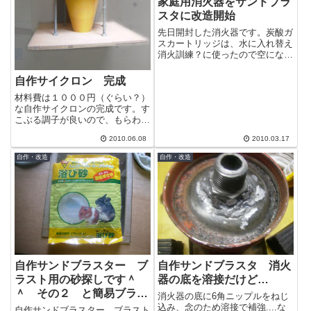
家庭用消火器をサンドブラ
スタに改造開始
先日開封した消火器です。炭酸ガ
スカートリッジは、水に入れ替え
消火訓練？に使ったので空になっ
ています。とりあえずこのヘッド
部分を分解して今後の改造方法を
自作サイクロン 完成
検討したい...
材料費は１０００円（ぐらい？）
な自作サイクロンの完成です。す
こぶる調子が良いので、もらわれ
て行く事も無く余生をまるむし宅
2010.06.08
2010.03.17
でおくる事でしょう＾＾ペール缶
より上のサ...
自作・改造
自作・改造
自作サンドブラスター ブ
自作サンドブラスタ 消火
ラスト用の砂探しです＾
器の底を溶接だけど…
＾ その２ と簡易ブラス
消火器の底に6角ニップルをねじ
ト箱を作ってみた
込み、念のため溶接で補強....な
自作サンドブラスター ブラスト