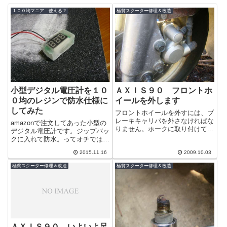
１００均マニア 使える？
極貧スクーター修理＆改造
小型デジタル電圧計を１０
ＡＸＩＳ９０ フロントホ
０均のレジンで防水仕様に
イールを外します
してみた
フロントホイールを外すには、ブ
レーキキャリパを外さなければな
amazonで注文してあった小型の
りません。ホークに取り付けてい
デジタル電圧計です。ジップバッ
るボルトとホースを固定している
クに入れて防水。ってオチでは無
ボルトを外します。シャフトのナ
いですよ。これを１００均のUV
ットを外し...
2015.11.16
2009.10.03
レジンで固めます。
極貧スクーター修理＆改造
極貧スクーター修理＆改造
ＡＸＩＳ９０ いよいよ足