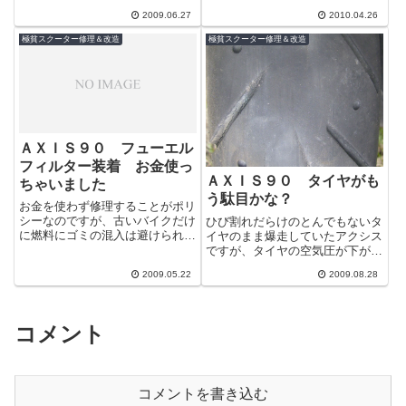
ーキフルードを入れ替えるとき
2009.06.27
2010.04.26
に、ちょっとこぼしてしまったの
ですが、...
極貧スクーター修理＆改造
極貧スクーター修理＆改造
ＡＸＩＳ９０ フューエル
フィルター装着 お金使っ
ＡＸＩＳ９０ タイヤがも
ちゃいました
う駄目かな？
お金を使わず修理することがポリ
シーなのですが、古いバイクだけ
ひび割れだらけのとんでもないタ
に燃料にゴミの混入は避けられな
イヤのまま爆走していたアクシス
いだろうということで、保険とし
ですが、タイヤの空気圧が下がっ
てフィルタの装着することにしま
てきたので空気を入れることに。
2009.05.22
2009.08.28
した。
ふと見るとリアタイヤの縦の溝が
完全に無く...
コメント
コメントを書き込む