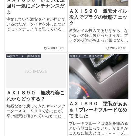
回り一気にメンテナンスだ
ＡＸＩＳ９０ 激安オイル
よ
投入でプラグの状態チェッ
注文していた激安タイヤが届いて
ク
いるのだが、タイヤを外したつい
でにメンテしようと思っている箇
激安オイル投入でありながら、な
所があり、まとまった時間がとれ
かなかの好印象だったオイル。プ
るまで作業が延びていたがいよい
ラグの状態がちょっと気になりチ
よ作業開始...
ェックです。もしかしてとんでも
2009.10.01
2009.07.08
ないことに！？プラグキャップが
見えますキ...
極貧スクーター修理＆改造
極貧スクーター修理＆改造
ＡＸＩＳ９０ 無残な姿こ
れからどうする？
ＡＸＩＳ９０ 塗装がぁぁ
無残な姿で戻ってきたヤマハスク
ぁ！ブレーキフルードなめ
ーターＡＸＩＳ９０であったが、
てました
幸い鍵穴は壊されていなかった。
ハンドルロックをかけていたの
ブレーキフルードは塗装を痛める
で、犯人はフロントを持ち上げて
という話は知っていた。がまさか
移動したよう...
こんなに強力とは...（－－；ブレ