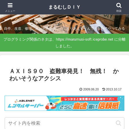
まるむしＤＩＹ
まるむしＤＩＹ
メニュー
検索
自作、改造、修理、メンテナンス．．．とりあえずなんでも自分でやってみる
プログラミング関係のネタは、https://marumusi-soft.iceprobe.net に分離
しました。
ＡＸＩＳ９０ 盗難車発見！ 無残！ か
わいそうなアクシス
2009.06.20
2013.10.17