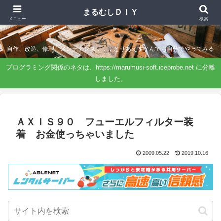
まるむしＤＩＹ
まるむしＤＩＹ
メニュー
検索
自作、改造、修理、メンテナンス．．．とりあえずなんでも自分でやってみる
プログラミング関係のネタは、https://marumusi-soft.iceprobe.net に分離
しました。
ＡＸＩＳ９０ フューエルフィルター装
着 お金使っちゃいました
2009.05.22
2019.10.16