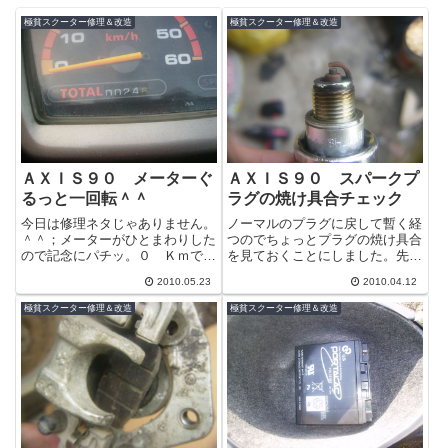
極貧スクーター修理＆改造
極貧スクーター修理＆改造
ＡＸＩＳ９０ メーターぐ
ＡＸＩＳ９０ スパークプ
るっと一回転＾＾
ラグの焼け具合チェック
今日は修理ネタじゃありません。
ノーマルのプラグに戻して暫く経
＾＾；メーターがひとまわりした
つのでちょっとプラグの焼け具合
ので記念にパチッ。０ Ｋｍで写
を見ておくことにしました。先端
すつもでしたがうっかり撮り忘れ
は結構いい感じの色ではないでし
2010.05.23
2010.04.12
ていました。それも２４Ｋｍも＾
ょうか？周りのやたらと付いてい
＾；このメ...
る黒いカー...
極貧スクーター修理＆改造
極貧スクーター修理＆改造