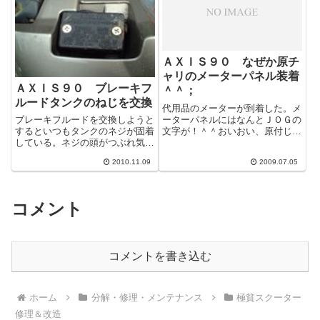
ＡＸＩＳ９０ なぜか原チ
ャリのメーターパネル装着
ＡＸＩＳ９０ ブレーキフ
＾＾；
ルードタンクのねじを交換
代用品のメーターが到着した。メ
ーターパネルにはなんとＪＯＧの
ブレーキフルードを交換しようと
文字が！＾＾おいおい、原付じゃ
するといつもタンクのネジが固着
ねぇかよ。 メーターの数字 ６
している。ネジの頭がつぶれ気味
０までしか無いし。バイク屋のお
でいつも冷や冷やだ。 結局いつ
2010.11.09
2009.07.05
やじの話で...
もインパクトドライバで叩く羽目
になってい...
コメント
コメントを書き込む
ホーム
分解・修理・メンテナンス
極貧スクーター
修理＆改造