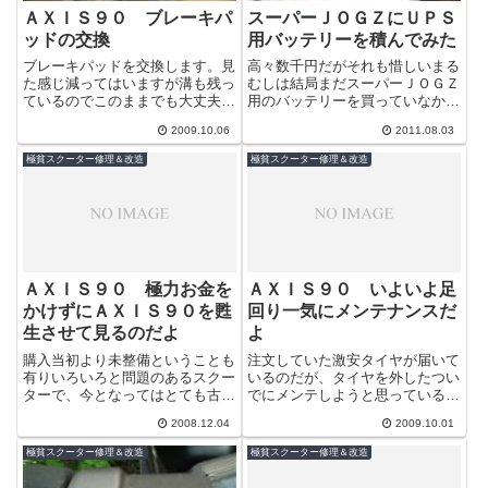
ＡＸＩＳ９０ ブレーキパ
スーパーＪＯＧＺにＵＰＳ
ッドの交換
用バッテリーを積んでみた
ブレーキパッドを交換します。見
高々数千円だがそれも惜しいまる
た感じ減ってはいますが溝も残っ
むしは結局まだスーパーＪＯＧＺ
ているのでこのままでも大丈夫っ
用のバッテリーを買っていなかっ
て感じです。極貧としてはこのま
たりする。＾＾；それというのも
2009.10.06
2011.08.03
ま使うところなのですが、タイヤ
バッテリーとタイヤの双方が安い
を購入した...
お店と言う...
極貧スクーター修理＆改造
極貧スクーター修理＆改造
ＡＸＩＳ９０ 極力お金を
ＡＸＩＳ９０ いよいよ足
かけずにＡＸＩＳ９０を甦
回り一気にメンテナンスだ
生させて見るのだよ
よ
購入当初より未整備ということも
注文していた激安タイヤが届いて
有りいろいろと問題のあるスクー
いるのだが、タイヤを外したつい
ターで、今となってはとても古い
でにメンテしようと思っている箇
スクーターなのでいろんなところ
所があり、まとまった時間がとれ
2008.12.04
2009.10.01
にガタがきている。まるむし的に
るまで作業が延びていたがいよい
は、ピカピ...
よ作業開始...
極貧スクーター修理＆改造
極貧スクーター修理＆改造