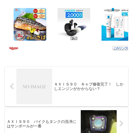
ＡＸＩＳ９０ キャブ修復完了！ しか
しエンジンがかからない？
ＡＸＩＳ９０ バイクもタンクの洗浄に
はサンポールが一番