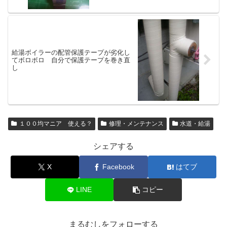
給湯ボイラーの配管保護テープが劣化し
てボロボロ 自分で保護テープを巻き直
し
１００均マニア 使える？
修理・メンテナンス
水道・給湯
シェアする
X
Facebook
はてブ
LINE
コピー
まるむしをフォローする