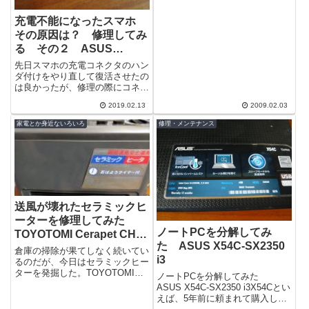
速分解して中をチェック！
充電不能になったスマホ
その原因は？ 修理してみ
る その２ ASUS
ZenFone 3 Laser CE0560
先日スマホの充電コネクタのハン
(Z015DA or ZC551KL)
ダ付けをやり直して復活させたの
は良かったが、修理の際にコネク
タを破損させてしまった件の続き
2019.02.13
2009.02.03
です。詳細は下記のリンクを見て
ください。...
家電とか身近ないろいろ
修理・メンテナンス
送風が壊れたセラミックヒ
ーターを修理してみた
ノートPCを分解してみ
TOYOTOMI Cerapet CH-
た ASUS X54C-SX2350
1201T
倉庫の掃除が果てしなく続いてい
i3
るのだが、今日はセラミックヒー
ターを発掘した。TOYOTOMI
ノートPCを分解してみた
Cerapet CH-1201Tおそらくうち
ASUS X54C-SX2350 i3X54Cとい
の爺さんあたりが仕舞い...
えば、5年前に頼まれて購入した