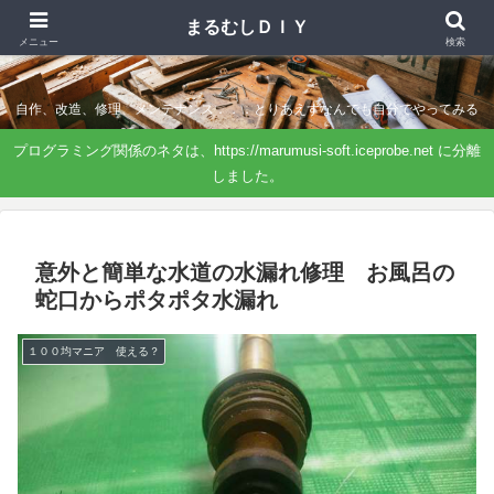
まるむしＤＩＹ
まるむしＤＩＹ
メニュー
検索
自作、改造、修理、メンテナンス．．．とりあえずなんでも自分でやってみる
プログラミング関係のネタは、https://marumusi-soft.iceprobe.net に分離
しました。
意外と簡単な水道の水漏れ修理 お風呂の
蛇口からポタポタ水漏れ
１００均マニア 使える？