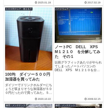
ノートPCだ。調子が悪いという
2025.01.18
2017.02.19
ことでちょっと分解してみ...
１００均マニア 使える？
ハードウェア
ノートPC DELL XPS
M１２１０ を分解してみ
た その１
以前グラフィックあたりがやられ
てしまったノートパソコンの
DELL XPS M１２１０を分解
してみた。グラフィックがどんな
100均 ダイソー５００円
風にやられたかはブログにも書い
加湿器を買ってみた
たが、一例...
ダイソーでドリンクホルダーにち
ょうど収まりそうな加湿器が５０
０円だったので買ってみた。５０
０円です。 角型ですね。他にも
2020.10.22
2009.02.15
カップ型などもありました。色は
白と黒の2...
修理・メンテナンス
修理・メンテナンス