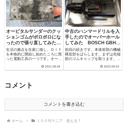
オービタルサンダーのクッ
中古のハンマードリルを入
ションゴムがボロボロにな
手したのでオーバーホール
ったので張り直してみた
してみた BOSCH GBH2-
E-Value EWS-90
24DSR その２
生活の拠点を生家に移し、ＤＩＹ
前回の続きです。本体前部の機械
を本格的に開始し始めたころに買
構造部をばらします。まずは先端
った電動工具の一つです。オービ
部のゴムキャップを取ります。手
タルサンダーは2号機をメインに
で捻じるだけで取れました。リン
2021.09.04
2023.09.03
使用し始めて久しく使っていなか
グ取り外します。脱着用のリング
った1号機...
を取って金...
コメント
コメントを書き込む
ホーム
１００均マニア 使える？