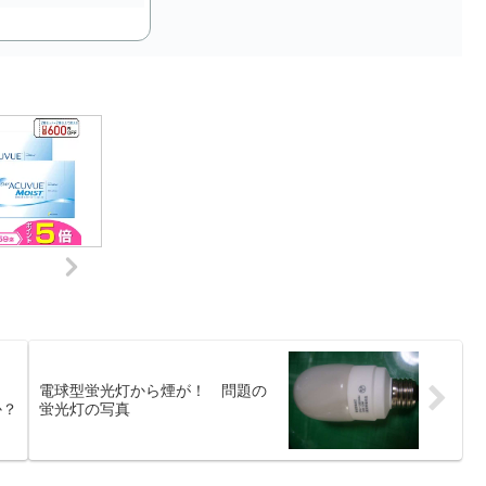
電球型蛍光灯から煙が！ 問題の
か？
蛍光灯の写真