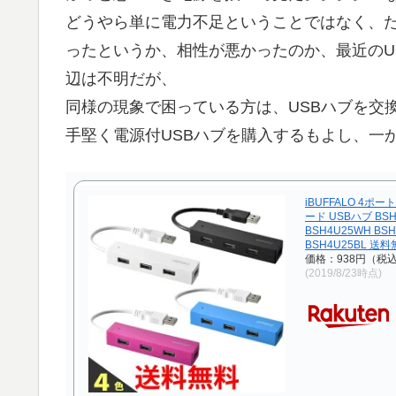
どうやら単に電力不足ということではなく、た
ったというか、相性が悪かったのか、最近のU
辺は不明だが、
同様の現象で困っている方は、USBハブを交
手堅く電源付USBハブを購入するもよし、一
iBUFFALO 4ポ
ード USBハブ BSH
BSH4U25WH BSH
BSH4U25BL 送料
価格：938円（税
(2019/8/23時点)