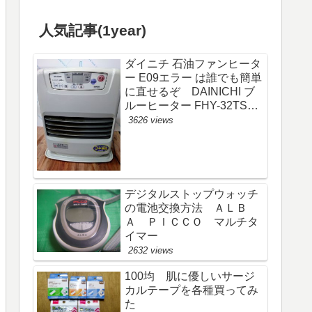
人気記事(1year)
ダイニチ 石油ファンヒータ
ー E09エラー は誰でも簡単
に直せるぞ DAINICHI ブ
ルーヒーター FHY-32TS6
(FW-325S)
3626 views
デジタルストップウォッチ
の電池交換方法 ＡＬＢ
Ａ ＰＩＣＣＯ マルチタ
イマー
2632 views
100均 肌に優しいサージ
カルテープを各種買ってみ
た