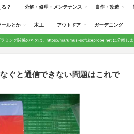
える？
分解・修理・メンテナンス
自作・改造
ツールとか
木工
アウトドア
ガーデニング
ミング関係のネタは、https://marumusi-soft.iceprobe.net に分離
つなぐと通信できない問題はこれで