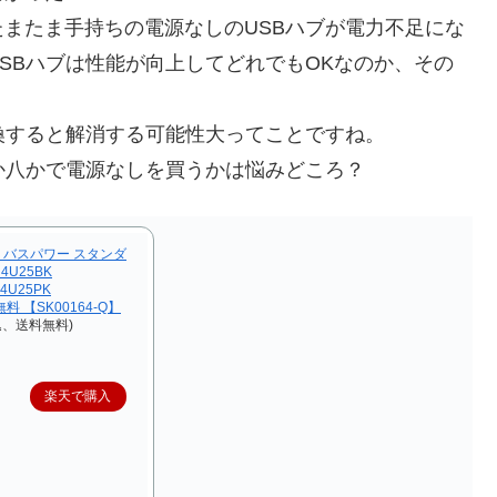
またま手持ちの電源なしのUSBハブが電力不足にな
SBハブは性能が向上してどれでもOKなのか、その
換すると解消する可能性大ってことですね。
か八かで電源なしを買うかは悩みどころ？
ート バスパワー スタンダ
4U25BK
4U25PK
無料 【SK00164-Q】
込、送料無料)
楽天で購入