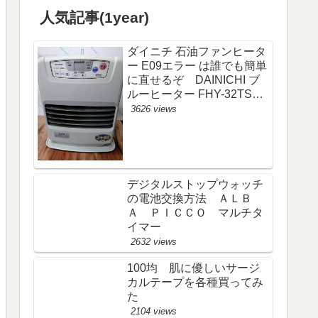
人気記事(1year)
ダイニチ 石油ファンヒータ
ー E09エラー は誰でも簡単
に直せるぞ DAINICHI ブ
ルーヒーター FHY-32TS6
(FW-325S)
3626 views
デジタルストップウォッチ
の電池交換方法 ＡＬＢ
Ａ ＰＩＣＣＯ マルチタ
イマー
2632 views
100均 肌に優しいサージ
カルテープを各種買ってみ
た
2104 views