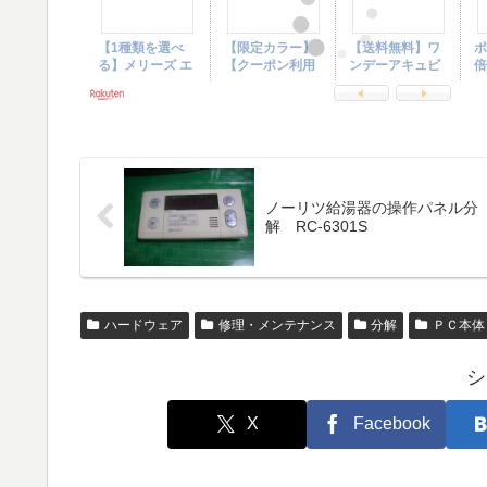
ノーリツ給湯器の操作パネル分
解 RC-6301S
ハードウェア
修理・メンテナンス
分解
ＰＣ本体
シ
X
Facebook