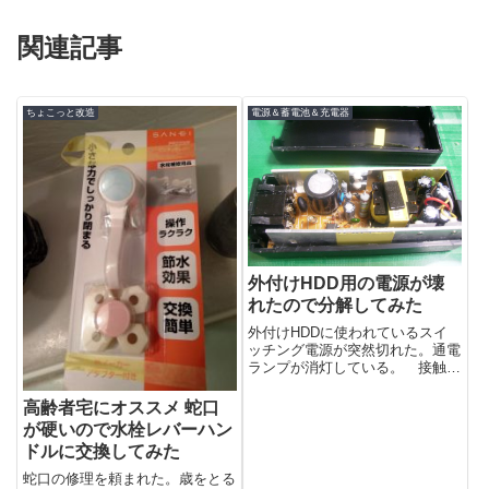
関連記事
ちょこっと改造
電源＆蓄電池＆充電器
外付けHDD用の電源が壊
れたので分解してみた
外付けHDDに使われているスイ
ッチング電源が突然切れた。通電
ランプが消灯している。 接触不
良や断線の可能性もあるので挿し
なおしたり、ケーブルの角度を微
高齢者宅にオススメ 蛇口
妙に動かし...
が硬いので水栓レバーハン
ドルに交換してみた
蛇口の修理を頼まれた。歳をとる