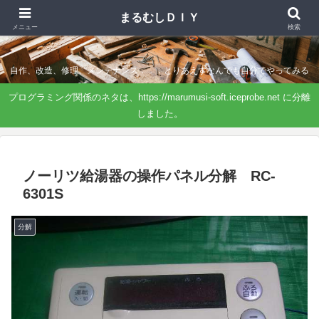
まるむしＤＩＹ
まるむしＤＩＹ
メニュー
検索
自作、改造、修理、メンテナンス．．．とりあえずなんでも自分でやってみる
プログラミング関係のネタは、https://marumusi-soft.iceprobe.net に分離
しました。
ノーリツ給湯器の操作パネル分解 RC-
6301S
分解