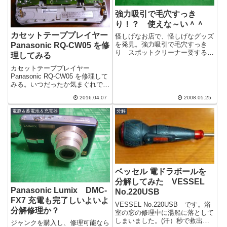
強力吸引で毛穴すっき
り！？ 使えな～い＾＾
カセットテーププレイヤー
怪しげなお店で、怪しげなグッズ
を発見。強力吸引で毛穴すっき
Panasonic RQ-CW05 を修
り スポットクリーナー要するに
理してみる
吸引力で小鼻の横などを綺麗にす
カセットテーププレイヤー
るものだ。吸引力は４０KPaと書
Panasonic RQ-CW05 を修理して
いてある。...
みる。いつだったか気まぐれで買
った低価格なオーディオプレイヤ
2016.04.07
2008.05.25
ー（カセットテープ）Pana...
電源＆蓄電池＆充電器
分解
ベッセル 電ドラボールを
分解してみた VESSEL
Panasonic Lumix DMC-
No.220USB
FX7 充電も完了しいよいよ
VESSEL No.220USB です。浴
分解修理か？
室の窓の修理中に湯船に落として
しまいました。(汗）秒で救出し
ジャンクを購入し、修理可能なら