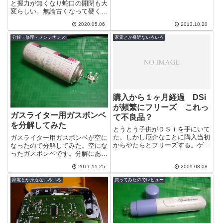
と握力が無くなり蛇口の開閉も大
変らしい。無論古くなって硬くな
ったという事もあるのだろうがこ
2020.05.06
2013.10.20
の際なのでレバーハンドルに交換
することに...
分解・修理・メンテナンス
家電とか身近ないろいろ
購入から１ヶ月経過 DSi
が頻繁にフリーズ これっ
ガスライター用ガスボンベ
て不良品？
を分解してみた
とうとう子供がＤＳｉを手にいて
た。しかし厄介なことに購入当初
ガスライター用ガスボンベが空に
からやたらとフリーズする。ゲー
なったので分解してみた。空にな
ム中はまったくフリーズは無いの
ったガスボンベです。分解にあた
だが、電源投入時にフリーズする
り危険なので、完全に圧が無くな
2011.11.25
2009.08.08
のだ。ロゴ...
るまでガスを抜いておきます。
（もち換気も...
家電とか身近ないろいろ
買ってみたのでレビュー