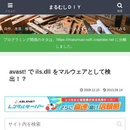
まるむしＤＩＹ
まるむしＤＩＹ
メニュー
検索
自作、改造、修理、メンテナンス．．．とりあえずなんでも自分でやってみる
プログラミング関係のネタは、https://marumusi-soft.iceprobe.net に分離
しました。
avast! で ils.dll をマルウェアとして検
出！？
2008.12.15
2013.09.14