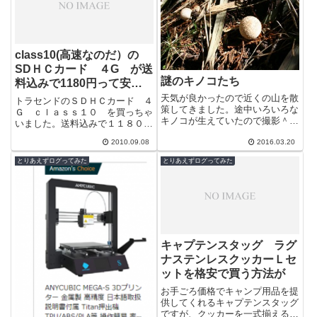
class10(高速なのだ）の
SDＨＣカード ４G が送
謎のキノコたち
料込みで1180円って安
い！よね？
天気が良かったので近くの山を散
トラセンドのＳＤＨＣカード ４
策してきました。途中いろいろな
Ｇ ｃｌａｓｓ１０ を買っちゃ
キノコが生えていたので撮影＾＾
いました。送料込みで１１８０円
綺麗な球形のキノコを発見。
ってめちゃ安い！【4GB】 トラ
2010.09.08
2016.03.20
ンセンド SDHCメモリーカード
CL...
とりあえずログってみた
とりあえずログってみた
キャプテンスタッグ ラグ
ナステンレスクッカーＬセ
ットを格安で買う方法が
お手ごろ価格でキャンプ用品を提
供してくれるキャプテンスタッグ
ですが、クッカーを一式揃えると