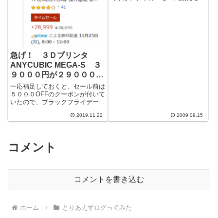
それなりの値段になってしまう。
フライパン、なべ、ヤカンなどが
セットにな...
急げ！ ３Ｄプリンタ
ANYCUBIC MEGA-S ３
９０００円が２９０００円
だよ。amazonブラックフ
一応補足しておくと、セール前は
ライデー セール
５０００OFFのクーポンが付いて
いたので、ブラックフライデーの
お得度は、５０００円ってことに
2019.11.22
2009.09.15
なります。まぁ合わせて１０００
０円OF...
コメント
コメントを書き込む
ホーム
とりあえずログってみた