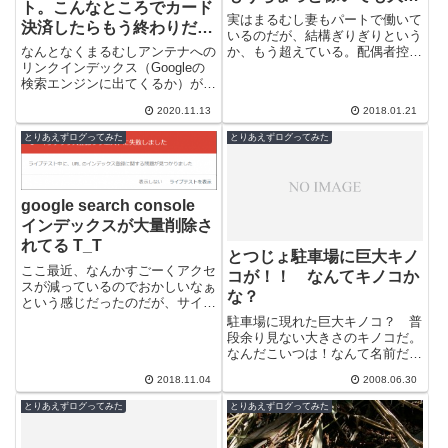
ト。こんなところでカード
夫だよ
実はまるむし妻もパートで働いて
決済したらもう終わりだ
いるのだが、結構ぎりぎりという
な。＾＾；
か、もう超えている。配偶者控除
なんとなくまるむしアンテナへの
の枠は拡大されたが、その枠内で
リンクインデックス（Googleの
も課税される要素が多々あるので
検索エンジンに出てくるか）があ
ちょっと勉...
るか調査していたところ。奇妙と
2020.11.13
2018.01.21
ころからリンクされていることに
気が付...
とりあえずログってみた
とりあえずログってみた
google search console
インデックスが大量削除さ
れてる T_T
とつじょ駐車場に巨大キノ
ここ最近、なんかすごーくアクセ
コが！！ なんてキノコか
スが減っているのでおかしいなぁ
な？
という感じだったのだが、サイト
セキュリティのプラグインを入れ
駐車場に現れた巨大キノコ？ 普
たので不本意なアクセスが減った
段余り見ない大きさのキノコだ。
のかなぁと...
なんだこいつは！なんて名前だ！
３本もまとめて生えやがってぇぇ
2018.11.04
2008.06.30
ぇぇ。ヽ(´Д｀lll)ﾉ
とりあえずログってみた
とりあえずログってみた