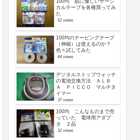
100均 肌に優しいサージ
カルテープを各種買ってみ
た
52 views
100均のテーピングテープ
（伸縮）は使えるのか？
色々試してみた
44 views
デジタルストップウォッチ
の電池交換方法 ＡＬＢ
Ａ ＰＩＣＣＯ マルチタ
イマー
37 views
100均 こんなものまで売
っていた 電球用アダプ
タ ２品
32 views