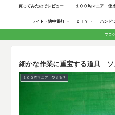
買ってみたのでレビュー
１００均マニア 使
ライト・懐中電灯
ＤＩＹ
ハンド
プログラ
細かな作業に重宝する道具 ソ
１００均マニア 使える？