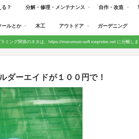
える？
分解・修理・メンテナンス
自作・改造
ツールとか
木工
アウトドア
ガーデニング
ミング関係のネタは、https://marumusi-soft.iceprobe.net に分離
ルダーエイドが１００円で！