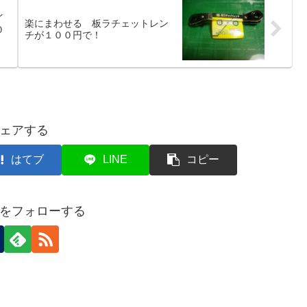
イ
楽にまわせる 板ラチェットレン
０
チが１００円で！
ェアする
はてブ
LINE
コピー
をフォローする