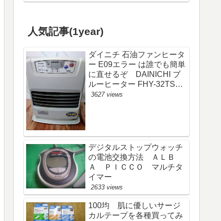
人気記事(1year)
ダイニチ 石油ファンヒータ
ー E09エラー は誰でも簡単
に直せるぞ DAINICHI ブ
ルーヒーター FHY-32TS6
(FW-325S)
3627 views
デジタルストップウォッチ
の電池交換方法 ＡＬＢ
Ａ ＰＩＣＣＯ マルチタ
イマー
2633 views
100均 肌に優しいサージ
カルテープを各種買ってみ