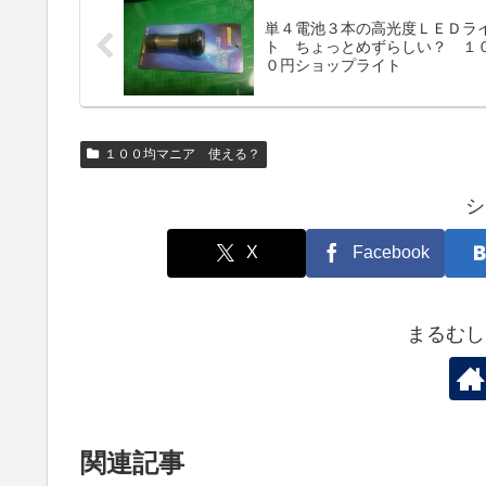
単４電池３本の高光度ＬＥＤラ
ト ちょっとめずらしい？ １
０円ショップライト
１００均マニア 使える？
シ
X
Facebook
まるむし
関連記事