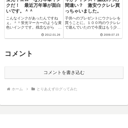
クだ！ 最近万年筆が面白
間違い？ 激安ウクレレ買
いです。＾＾
っちゃいました。
こんなインクがあったんですね
子供へのプレゼントにウクレレを
ぇ。＾＾蛍光マーカーのような黄
買うことに。１００均のウクレレ
色いインクです。残念ながら ペ
で遊んでいたので今度はもう少し
リカンのM205デモンストレータ
マシなものを＾＾；いろいろ調べ
2012.01.26
2009.07.15
ーと言う万年筆専用のインクだそ
たが、送料込みで考えるとここが
うです。
一番安かっ...
コメント
コメントを書き込む
ホーム
とりあえずログってみた