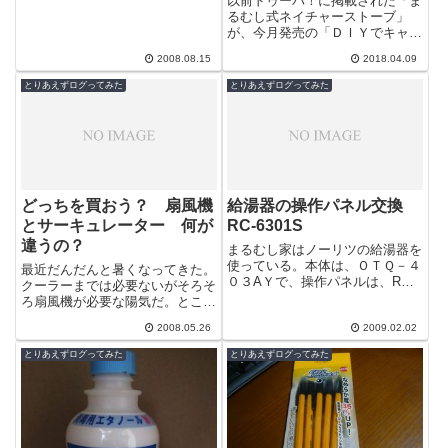
以前ドゥーパ！に掲載された「ま
るむし式ネイチャーストーブ」
が、今月発売の「ＤＩＹでキャン
ピングギアを作る本」って特集本
2008.08.15
2018.04.09
にもチョロっと載ってます。＾＾
見本誌頂きま...
とりあえずログってみた
とりあえずログってみた
どっちを買おう？ 扇風機
給湯器の操作パネル交換
とサーキュレーター 何が
RC-6301S
違うの？
まるむし家はノーリツの給湯器を
使っている。本体は、ＯＴＱ－４
最近だんだんと暑くなってきた。
０３AＹで、操作パネルは、RC-
クーラーまでは必要ないがそろそ
6301Sだ。メーカーに電話すると
ろ扇風機が必要な陽気だ。ところ
どうもお風呂に設置している操作
でここ数年サーキュレーターとい
パネ...
2008.05.26
2009.02.02
うものを良く見かけるようになっ
てきた。ち...
とりあえずログってみた
とりあえずログってみた