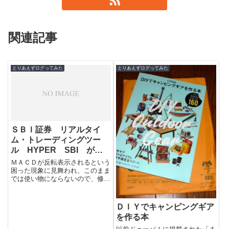
関連記事
とりあえずログってみた
とりあえずログってみた
ＳＢＩ証券 リアルタイ
ム・トレーディングツー
ル HYPER SBI が誤
作動 その後
ＭＡＣＤが反転表示されるという
困った現象に見舞われ、このまま
では使い物にならないので、修復
セットアップしてみた。まったく
変化なし。環境設定データ当たり
が破壊され...
ＤＩＹでキャンピングギア
を作る本