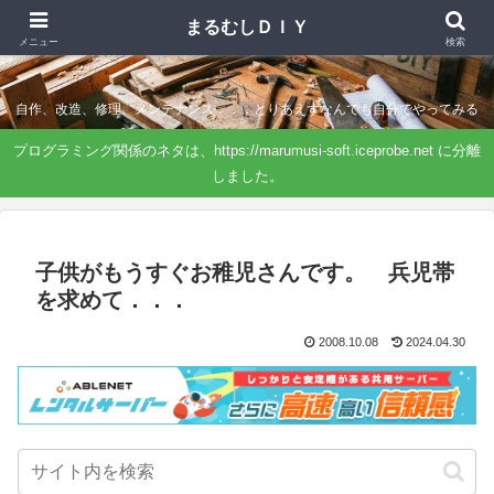
まるむしＤＩＹ
まるむしＤＩＹ
メニュー
検索
自作、改造、修理、メンテナンス．．．とりあえずなんでも自分でやってみる
プログラミング関係のネタは、https://marumusi-soft.iceprobe.net に分離
しました。
子供がもうすぐお稚児さんです。 兵児帯
を求めて．．．
2008.10.08
2024.04.30