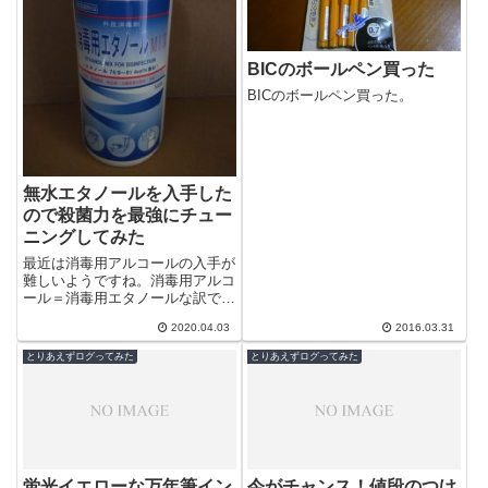
BICのボールペン買った
BICのボールペン買った。
無水エタノールを入手した
ので殺菌力を最強にチュー
ニングしてみた
最近は消毒用アルコールの入手が
難しいようですね。消毒用アルコ
ール＝消毒用エタノールな訳です
が、純粋なエタノールは、無水エ
2020.04.03
2016.03.31
タノールとして販売されていま
す。無水エタ...
とりあえずログってみた
とりあえずログってみた
蛍光イエローな万年筆イン
今がチャンス！値段のつけ