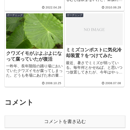
7500円...
きなものがいるので摘んであげま
2022.04.28
2010.06.29
した。ドクダミを薬草として使う
場合は...
ガーデニング
ガーデニング
ミミズコンポストに気化冷
クワズイモがぶよぶよにな
却装置？をつけてみた
って腐っていたが復活
最近、暑さでミミズが弱ってい
一昨年、長年階段の踊り場におい
る。毎年何とかせねば、と思いつ
ていたクワズイモが腐ってしまっ
つ放置してきたが、今年はやっと
た。どうも冬場にあげた水の量が
対策を講じた。気化冷却装置とい
多かったのだろう。ぶよぶよのス
うと大げさなのが、効果は大きい
2008.10.25
2008.07.08
カスカになって腐ってしまった。
はず。原理的...
どうも軟腐...
コメント
コメントを書き込む