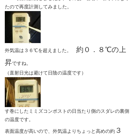
たので再度計測してみました。
約０．８℃の上
外気温は３６℃を超えました。
昇
ですね。
（直射日光は避けて日陰の温度です）
す巻にしたミミズコンポストの日当たり側のスダレの裏側
の温度です。
３
表面温度が高いので、外気温よりちょっと高めの約