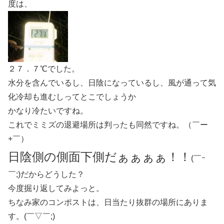
度は、
２７．７℃でした。
水分を含んでいるし、日陰になっているし、風が通って気
化冷却も進むしってとこでしょうか
かなり冷たいですね。
これでミミズの退避場所は判ったも同然ですね。（￣ー
+￣）
日陰側の側面下側だぁぁぁぁ！！
(￣ｰ
￣;)だからどうした？
今度掘り返してみよっと。
ちなみ家のコンポストは、日当たり抜群の場所にありま
す。(￣▽￣;)