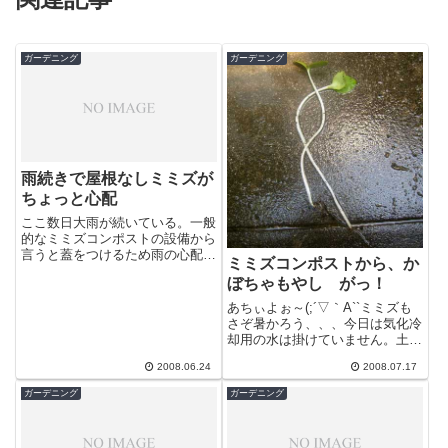
ガーデニング
ガーデニング
雨続きで屋根なしミミズが
ちょっと心配
ここ数日大雨が続いている。一般
的なミミズコンポストの設備から
言うと蓋をつけるため雨の心配は
ミミズコンポストから、か
要らないのだろうが、うちのコン
ぼちゃもやし がっ！
ポストは、密閉式の蓋ではなく、
不織布のみ...
あちぃよぉ～(;´▽｀A``ミミズも
さぞ暑かろう、、、今日は気化冷
却用の水は掛けていません。土も
渇き気味です。いや多分いろんな
2008.06.24
2008.07.17
サイトで見る限りでは、土の湿り
気は...
ガーデニング
ガーデニング