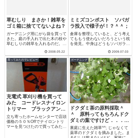
草むしり まさか！雑草を
ミミズコンポスト ソバガ
ゴミ箱に捨ててないよね？
ラ投入で様子が！？＾＾；
ガーデニング用にがら袋を買って
倉庫を整理していると、どう考え
きた。庭の手入れで出た木の枝や
てももう使わないだろうという枕
草むしりの雑草を入れるのだ。こ
を発見。中身はどうもソバガラの
れらも微生物たちに分解されれば
ようだ。 ソバガラといえばそば
2008.05.22
2009.07.03
良質に土に生まれ変わる。ゴミ日
のモミガラだ。 １００％植物性
にお金を払...
だな。この...
買ってみたのでレビュー
ガーデニング
充電式 草刈り機を買って
みた コードレスナイロン
ドクダミ茶の原料採取＾
トリマー ブラックアンド
＾ 原料ってもちろんドク
デッカー GLC1825LN
立ち寄ったホームセンターで店頭
ダミの葉ですけど．．．
価格の５０％Offでナイロントリ
ドクダミ茶の作り方
マーを見つけたので買ってみた。
裏庭に生えた雑草^^; じゃなくて
恐らく型落ち商品入れ替えの展示
薬草のドクダミを摘みました。ま
品といったところだろう。大体
るむしは飲まないけど、家族に好