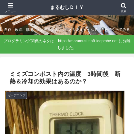
まるむしＤＩＹ
まるむしＤＩＹ
メニュー
検索
自作、改造、修理、メンテナンス．．．とりあえずなんでも自分でやってみる
プログラミング関係のネタは、https://marumusi-soft.iceprobe.net に分離
しました。
ミミズコンポスト内の温度 3時間後 断
熱＆冷却の効果はあるのか？
ガーデニング