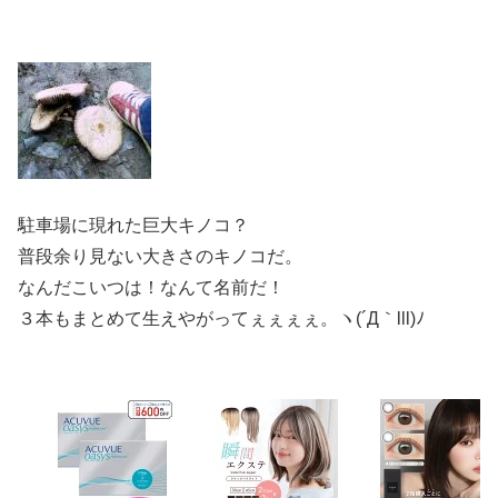
駐車場に現れた巨大キノコ？
普段余り見ない大きさのキノコだ。
なんだこいつは！なんて名前だ！
３本もまとめて生えやがってぇぇぇぇ。ヽ(´Д｀lll)ﾉ