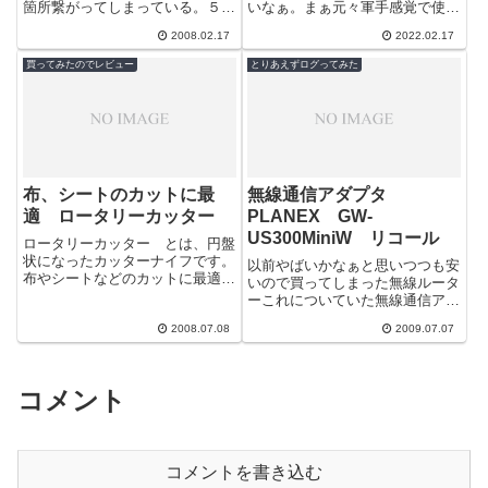
箇所繋がってしまっている。５年
いなぁ。まぁ元々軍手感覚で使う
で走行42000Kmまぁこんなもん
手袋なのでそんなに高いものでも
2008.02.17
2022.02.17
だろう。しょうがないので早速、
ないが、袖17ｃｍの革手袋が320
タイヤ...
円っ...
買ってみたのでレビュー
とりあえずログってみた
布、シートのカットに最
無線通信アダプタ
適 ロータリーカッター
PLANEX GW-
US300MiniW リコール
ロータリーカッター とは、円盤
状になったカッターナイフです。
以前やばいかなぁと思いつつも安
布やシートなどのカットに最適で
いので買ってしまった無線ルータ
す。ハサミで綺麗に切れない曲線
ーこれについていた無線通信アダ
切りも綺麗にカットでします。ゴ
プタ PLANEX GW-
ムシートな...
2008.07.08
2009.07.07
US300MiniWのドライバをダウン
ロード...
コメント
コメントを書き込む