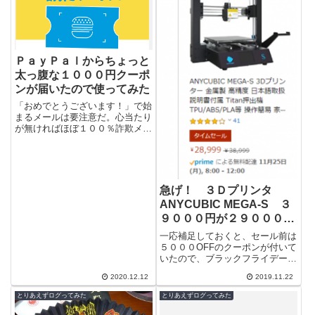
ＰａｙＰａｌからちょっと
太っ腹な１０００円クーポ
ンが届いたので使ってみた
「おめでとうございます！」で始
まるメールは要注意だ。心当たり
が無ければほぼ１００％詐欺メー
ルだからな。スパムフィルターで
ゴミ箱直行なのだが朝一のコーヒ
ータイムで...
急げ！ ３Ｄプリンタ
ANYCUBIC MEGA-S ３
９０００円が２９０００円
だよ。amazonブラックフ
一応補足しておくと、セール前は
ライデー セール
５０００OFFのクーポンが付いて
いたので、ブラックフライデーの
お得度は、５０００円ってことに
2020.12.12
2019.11.22
なります。まぁ合わせて１０００
０円OF...
とりあえずログってみた
とりあえずログってみた