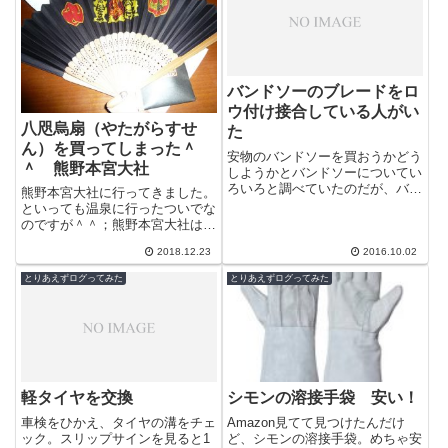
バンドソーのブレードをロ
ウ付け接合している人がい
八咫烏扇（やたがらすせ
た
ん）を買ってしまった＾
安物のバンドソーを買おうかどう
＾ 熊野本宮大社
しようかとバンドソーについてい
ろいろと調べていたのだが、バン
熊野本宮大社に行ってきました。
ドソーのブレードを銀ロウでロウ
といっても温泉に行ったついでな
付け接合している人がいた。銀ロ
のですが＾＾；熊野本宮大社は和
ウでも結構...
歌山県田辺市本宮町本宮にある有
2018.12.23
2016.10.02
名な神社ですね。旧社地 大斎原
（おおゆの...
とりあえずログってみた
とりあえずログってみた
軽タイヤを交換
シモンの溶接手袋 安い！
車検をひかえ、タイヤの溝をチェ
Amazon見てて見つけたんだけ
ック。スリップサインを見ると1
ど、シモンの溶接手袋。めちゃ安