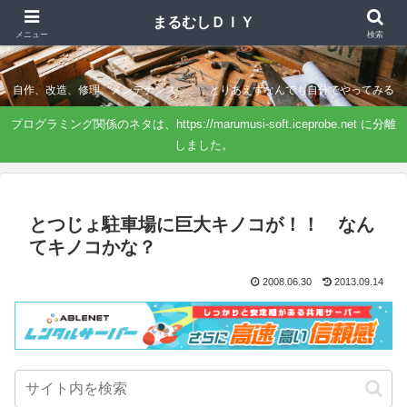
まるむしＤＩＹ
まるむしＤＩＹ
メニュー
検索
自作、改造、修理、メンテナンス．．．とりあえずなんでも自分でやってみる
プログラミング関係のネタは、https://marumusi-soft.iceprobe.net に分離
しました。
とつじょ駐車場に巨大キノコが！！ なん
てキノコかな？
2008.06.30
2013.09.14