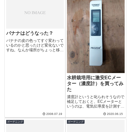
バナナはどうなった？
バナナの皮の色ってすぐ変わって
いるのかと思ったけど変化ないで
すね。なんか場所がちょっと移動
していますね。＾＾
水耕栽培用に激安ECメー
ター（濃度計）を買ってみ
た
濃度計というと叱られそうなので
補足しておくと、ECメーターと
いうのは、電気伝導度を計測する
ものです。濃度を測れるものでは
2008.07.19
2020.06.15
無いのですが、電気伝導度を測れ
ば大抵は濃...
ガーデニング
ガーデニング