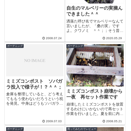
自生のマルベリーの実摘ん
できました＾＾
洒落た呼び名でマルベリーなんて
言いましたが、「桑の実」です
よ。クワノミ ＾＾；；そう昔、
絹糸を作るために蚕のエサとして
2008.07.24
2020.05.29
利用されていた桑の葉、その木に
なる実です。...
ガーデニング
ガーデニング
ミミズコンポスト ソバガ
ラ投入で様子が！？＾＾；
ミミズコンポスト崩壊から
倉庫を整理していると、どう考え
一夜 再セット作業です
てももう使わないだろうという枕
を発見。中身はどうもソバガラの
崩壊したミミズコンポストを放置
ようだ。 ソバガラといえばそば
するわけにいかないので再セット
のモミガラだ。 １００％植物性
作業を行いました。夏を前に内部
だな。この...
の状況をチェックしたいと思って
2009.07.03
2008.05.21
いたが気が重くなかなかできなか
ったのです...
ガーデニング
買ってみたのでレビュー