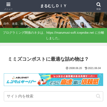
まるむしＤＩＹ
まるむしＤＩＹ
メニュー
検索
自作、改造、修理、メンテナンス．．．とりあえずなんでも自分でやってみる
プログラミング関係のネタは、https://marumusi-soft.iceprobe.net に分離
しました。
ミミズコンポストに最適な詰め物は？
2008.06.20
2021.06.04