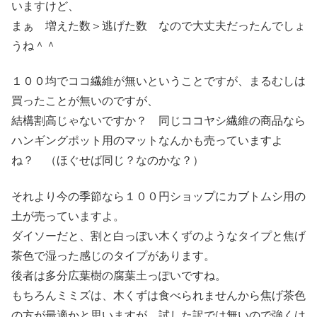
いますけど、
まぁ 増えた数＞逃げた数 なので大丈夫だったんでしょ
うね＾＾
１００均でココ繊維が無いということですが、まるむしは
買ったことが無いのですが、
結構割高じゃないですか？ 同じココヤシ繊維の商品なら
ハンギングポット用のマットなんかも売っていますよ
ね？ （ほぐせば同じ？なのかな？）
それより今の季節なら１００円ショップにカブトムシ用の
土が売っていますよ。
ダイソーだと、割と白っぽい木くずのようなタイプと焦げ
茶色で湿った感じのタイプがあります。
後者は多分広葉樹の腐葉土っぽいですね。
もちろんミミズは、木くずは食べられませんから焦げ茶色
の方が最適かと思いますが、試した訳では無いので強くは