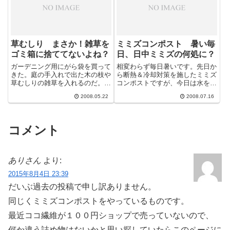
草むしり まさか！雑草を
ミミズコンポスト 暑い毎
ゴミ箱に捨ててないよね？
日、日中ミミズの何処に？
ガーデニング用にがら袋を買って
相変わらず毎日暑いです。先日か
きた。庭の手入れで出た木の枝や
ら断熱＆冷却対策を施したミミズ
草むしりの雑草を入れるのだ。こ
コンポストですが、今日は水を含
れらも微生物たちに分解されれば
ませていません。きっとミミズは
2008.05.22
2008.07.16
良質に土に生まれ変わる。ゴミ日
ふらふら？チェックしてみまし
にお金を払...
た。おっ！w...
コメント
ありさん
より:
2015年8月4日 23:39
だいぶ過去の投稿で申し訳ありません。
同じくミミズコンポストをやっているものです。
最近ココ繊維が１００円ショップで売っていないので、
何か違う詰め物はないかと思い探していたらこのページに