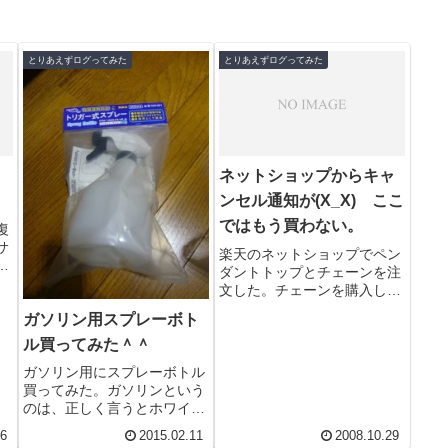
とりあえずログってみた
とりあえずログってみた
断
ネットショップからキャ
ンセル通知が(X_X) ここ
ではもう買わない。
復
サ
楽天のネットショップでペン
だ
ダントトップとチェーンを注
に
文した。チェーンを購入した
な
お店から発送の連絡が来たの
ガソリン用スプレーボト
く
にペンダントトップを注文し
ル買ってみた＾＾
ていたデザイン家電雑貨のお
店か...
ガソリン用にスプレーボトル
買ってみた。ガソリンという
のは、正しく言うとホワイト
ガソリンです。主にアウトド
26
2015.02.11
2008.10.29
ア用のバーナーに使用するも