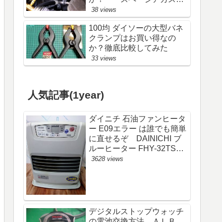
ム
38 views
100均 ダイソーの大型バネ
クランプはお買い得なの
か？徹底比較してみた
33 views
人気記事(1year)
ダイニチ 石油ファンヒータ
ー E09エラー は誰でも簡単
に直せるぞ DAINICHI ブ
ルーヒーター FHY-32TS6
(FW-325S)
3628 views
デジタルストップウォッチ
の電池交換方法 ＡＬＢ