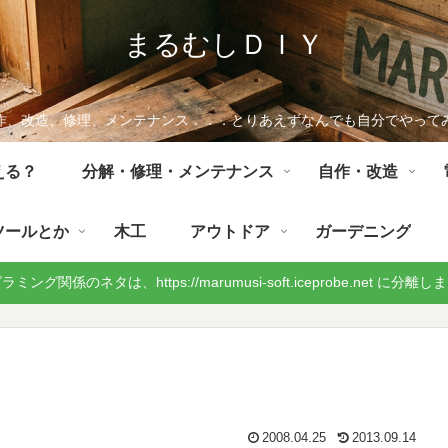
まるむしＤＩＹ
作、改造、修理、メンテナンス．．．とりあえずなんでも自分でやって
える？
分解・修理・メンテナンス
自作・改造
ツールとか
木工
アウトドア
ガーデニング
ミング関係のネタは、https://marumusi-soft.iceprobe.net に分離
2008.04.25
2013.09.14