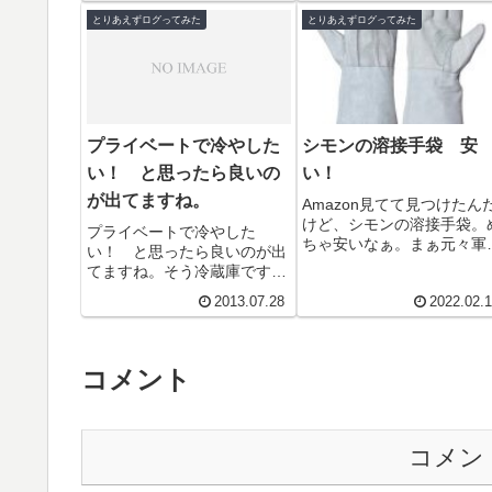
とりあえずログってみた
とりあえずログってみた
プライベートで冷やした
シモンの溶接手袋 安
い！ と思ったら良いの
い！
が出てますね。
Amazon見てて見つけたん
けど、シモンの溶接手袋。
プライベートで冷やした
ちゃ安いなぁ。まぁ元々軍
い！ と思ったら良いのが出
感覚で使う手袋なのでそん
てますね。そう冷蔵庫です
に高いものでもないが、袖1
よ。＾＾今物色中なんです
2013.07.28
2022.02.
ｃｍの革手袋が320円っ...
が、お部屋用の冷蔵というと
思いつくのがポータブル系
（据え置きよう...
コメント
コメン