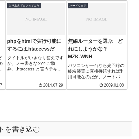
のなのですが、これが意外と
とりあえずログってみた
ハードウェア
重宝...
phpをhtmlで実行可能に
無線ルーターを選ぶ ど
するには.htaccessだ
れにしようかな？
MZK-WNH
だ
タイトルがいきなり答えです
め
が、メモ書きなのでご勘
パソコンが一台なら光回線の
手
弁。.htaccess と言うテキス
終端装置に直接接続すれば利
な
トファイル内に以下の1行を
用可能なのだが、ノートパソ
7
記述AddType application/x-
コンを部屋を移動して利用し
17
2014.07.29
2009.01.08
h...
たいとのこと。購入したパソ
コンには無線ＬＡＮが内蔵さ
れて...
トを書き込む