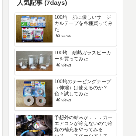
人気記事 (7days)
100均 肌に優しいサージ
カルテープを各種買ってみ
た
53 views
100均 耐熱ガラスビーカ
ーを買ってみた
46 views
100均のテーピングテープ
（伸縮）は使えるのか？
色々試してみた
40 views
予想外の結末が．．．カー
エアコンが冷えないので冷
媒の補充をやってみる
か？ スペーシアカスタ