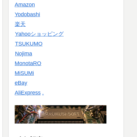
Amazon
Yodobashi
楽天
Yahooショッピング
TSUKUMO
Nojima
MonotaRO
MiSUMi
eBay
AliExpress
.