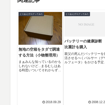
とりあえずログってみた
とりあえずログってみた
バッテリーの健康診
比重計を購入
無地の空箱をタダで調達
親父の死んだバッテリーを
する方法（小物整理用）
活させるべくパルサー（デ
まぁみんな知っているのかも
ルフェータ）をかける予定
しれないけど...まるむしはあ
が、現状を把握しないわけ
る時思いついてそれからずっ
はいかない。今まで購入し
とこの方法です。例えばガラ
きゃと思いながらなんとな
クタの整理などで、わざわざ
買わ...
お金を払って箱を用意する
ほ...
2018.09.29
2008.12.