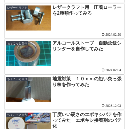
レザークラフト用 圧着ローラー
レザークラフト
を2種類作ってみる
2024.02.20
アルコールストーブ 自動炊飯シ
ちょこっと自作
リンダーを自作してみた
2024.02.04
地震対策 １０ｃｍの短い突っ張
ちょこっと自作
り棒を作ってみた
2023.12.03
丁度いい硬さのエポキシパテを作
ちょこっと自作
ってみた エポキシ接着剤のパテ
化