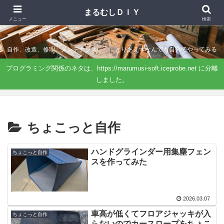
まるむしＤＩＹ
まるむしＤＩＹ
メニュー
検索
自作、改造、修理、メンテナンス．．．とりあえずなんでも自分でやってみる
プログラミング関係のネタは、https://marumusi-soft.iceprobe.net に分離
しました。
ちょこっと自作
ハンドグラインダー用集塵フェン
ちょこっと自作
スを作ってみた
2026.03.07
車高が低くてフロアジャッキが入
ちょこっと自作
らないのでカースロープをちょこ