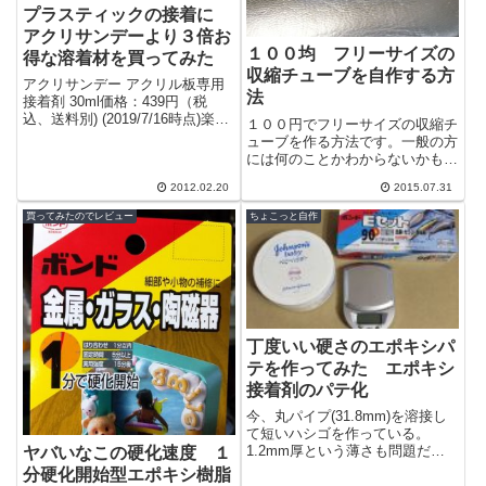
プラスティックの接着に
アクリサンデーより３倍お
１００均 フリーサイズの
得な溶着材を買ってみた
収縮チューブを自作する方
アクリサンデー アクリル板専用
法
接着剤 30ml価格：439円（税
込、送料別) (2019/7/16時点)楽天
１００円でフリーサイズの収縮チ
で購入一応アクリル用の溶着材っ
ューブを作る方法です。一般の方
てことで、ホームセンタ...
には何のことかわからないかもし
れませんが、熱を加えると収縮す
2012.02.20
2015.07.31
るビニールのような素材ので主に
電気関係の...
買ってみたのでレビュー
ちょこっと自作
丁度いい硬さのエポキシパ
テを作ってみた エポキシ
接着剤のパテ化
今、丸パイプ(31.8mm)を溶接し
て短いハシゴを作っている。
1.2mm厚という薄さも問題だ
ヤバいなこの硬化速度 １
が、そもそも溶接が下手なもんで
分硬化開始型エポキシ樹脂
溶接個所が汚い。汚いのはいつも