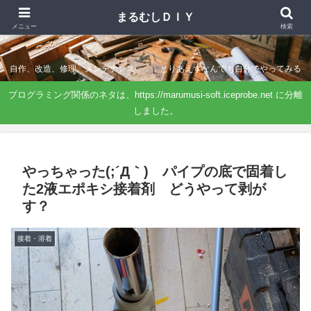
まるむしＤＩＹ
まるむしＤＩＹ
メニュー
検索
自作、改造、修理、メンテナンス．．．とりあえずなんでも自分でやってみる
プログラミング関係のネタは、https://marumusi-soft.iceprobe.net に分離
しました。
やっちゃった(;´Д｀) パイプの底で固着し
た2液エポキシ接着剤 どうやって剥が
す？
接着・溶着