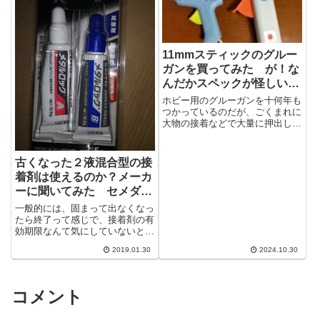
11mmスティックのグルー
ガンを買ってみた が！な
んだかスペックが怪しいの
で調べてみた
ホビー用のグルーガンを十何年も
つかっているのだが、ごくまれに
大物の接着などで大量に押出した
い時がある。そんな時ホビー用で
は最初に押出したグルーが硬化を
始めてしま...
古くなった２液混合型の接
着剤は使えるのか？メーカ
ーに聞いてみた セメダイ
ン 金属用高強度 接着剤 メ
一般的には、固まって出なくなっ
タルロックP25Gセット
たら終了って感じで、接着剤の有
効期限なんて気にしていないと思
AY-123
う。しかし２液混合型の接着剤の
2019.01.30
2024.10.30
場合、混合していないので固まる
ことがない...
コメント