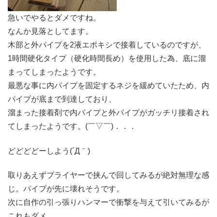
急いでやるとダメですね。
なんか見落としてます。
木部と外パイプを2液エポキシで接着しているのですが、
1時間硬化タイプ（硬化時間長め）を使用した為、底に溜
まってしまったようです。
最悪な事に内パイプを固定するネジを緩めていたため、内
パイプが底まで到達しており、
溜まった接着剤で内パイプと外パイプがガッチリ接着され
てしまったようです。(￣▽￣)．．．
どどどどーしよう(´Д｀)
取りあえずプライヤーで挟んで回してみるが絶対無理な感
じ。パイプが先に壊れそうです。
次に自作の引っ張りハンマーで衝撃を与えて引いてみるが
これもダメ。