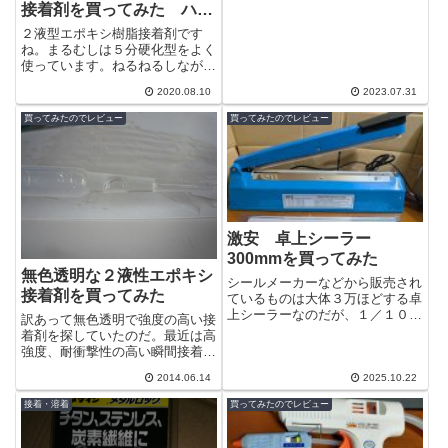
接着剤を買ってみた ハイ
の事なの...
スピードエポ
２液型エポキシ樹脂接着剤です
ね。まるむしは５分硬化型をよく
使っています。ねるねるしながら
ちょうど良い硬さになったところ
2020.08.10
2023.07.31
で塗布するのに便利だからです。
１分硬化は塗...
買ってみたのでレビュー
買ってみたのでレビュー
激安 卓上シーラー
300mmを買ってみた
無色透明な２液性エポキシ
シールメーカーなどから販売され
接着剤を買ってみた
ているものは大体３万ほどする卓
上シーラーなのだが、１／１０程
訳あって無色透明で強度の高い接
度の価格で売られていたので買っ
着剤を探していたのだ。最近は高
てみた。需要が少ないのでしょう
強度、耐衝撃性の高い瞬間接着剤
がないとい...
などもいろいろ出ているようだ
2014.06.14
2025.10.22
が、今回は欠けた部分も補う必要
があったので...
接着・溶着
買ってみたのでレビュー