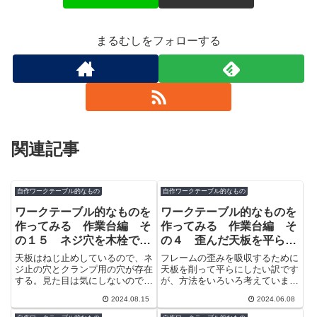
まるむしをフォローする
関連記事
自作ワークテーブル的なもの
自作ワークテーブル的なもの
ワークテーブル的なものを
ワークテーブル的なものを
作ってみる 作業台編 そ
作ってみる 作業台編 そ
の１５ ネジ穴を木栓で塞
の４ 歪んだ天板を平らに
いでみた
してみる
天板はねじ止めしているので、ネ
フレームの歪みを吸収するために
ジ止の穴とクランプ用の穴が存在
天板を削って平らにしたい訳です
する。見た目は気にしないので放
が、方法をいろいろ考えていまし
置していたが、クランプ穴と間違
た。結構歪みがひどいのでルータ
2024.08.15
2024.06.08
ってねじ止めの穴にクランプを突
ーで削ろうかと思ったがガイドレ
っ込みそう...
ールを作る...