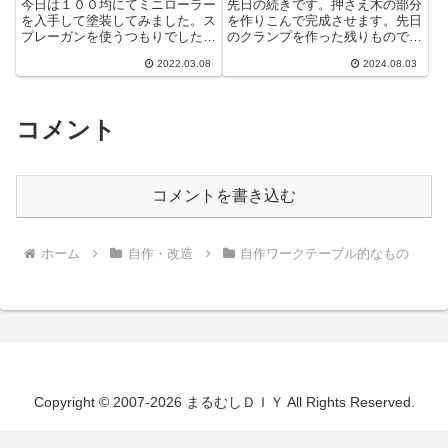
(Makita) 2703
（モクソンバイス）を作っ
今日は１００均にてミニローラー
先日の続きです。押さえ木の部分
てみた
を入手して塗装してみました。ス
を作りこんで完成させます。先日
プレーガンを使うつもりでした
のクランプを作った残りもので
が、ここ数日風が強いのでローラ
す。必要分が取れそうなのでこれ
2022.03.08
2024.08.03
ー塗りでやってみました。細かい
を使います。鉋を掛けて綺麗にし
ところは綺麗...
ました。虫食...
コメント
コメントを書き込む
ホーム
自作・改造
自作ワークテーブル的なもの
Copyright © 2007-2026 まるむしＤＩＹ All Rights Reserved.