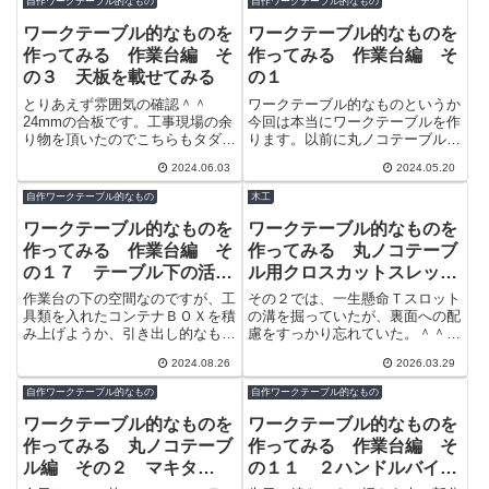
自作ワークテーブル的なもの
自作ワークテーブル的なもの
ワークテーブル的なものを
ワークテーブル的なものを
作ってみる 作業台編 そ
作ってみる 作業台編 そ
の３ 天板を載せてみる
の１
とりあえず雰囲気の確認＾＾
ワークテーブル的なものというか
24mmの合板です。工事現場の余
今回は本当にワークテーブルを作
り物を頂いたのでこちらもタダで
ります。以前に丸ノコテーブルを
す。v(^^実はフレームですが、赤
作ってその流れで作業台も作るつ
2024.06.03
2024.05.20
い四角の部分は溶接テーブル上で
もりだったのですが、気が付けば
丁寧に作...
2年も経っ...
自作ワークテーブル的なもの
木工
ワークテーブル的なものを
ワークテーブル的なものを
作ってみる 作業台編 そ
作ってみる 丸ノコテーブ
の１７ テーブル下の活用
ル用クロスカットスレッド
方法を考えながらついでに
を作ってみた その３
作業台の下の空間なのですが、工
その２では、一生懸命Ｔスロット
壁面収納してみた
具類を入れたコンテナＢＯＸを積
の溝を掘っていたが、裏面への配
み上げようか、引き出し的なもの
慮をすっかり忘れていた。＾＾；
を付けようか色々悩んでみました
天板の溝に合わせてスライドバー
2024.08.26
2026.03.29
が考えがまとまらず。とりあえず
を取り付けないといけないのだ
コンパネを...
が、位置がＴ...
自作ワークテーブル的なもの
自作ワークテーブル的なもの
ワークテーブル的なものを
ワークテーブル的なものを
作ってみる 丸ノコテーブ
作ってみる 作業台編 そ
ル編 その２ マキタ
の１１ ２ハンドルバイス