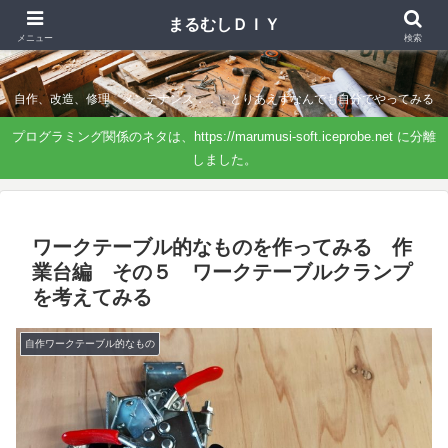
まるむしＤＩＹ
まるむしＤＩＹ
メニュー
検索
自作、改造、修理、メンテナンス．．．とりあえずなんでも自分でやってみる
プログラミング関係のネタは、https://marumusi-soft.iceprobe.net に分離
しました。
ワークテーブル的なものを作ってみる 作
業台編 その５ ワークテーブルクランプ
を考えてみる
自作ワークテーブル的なもの