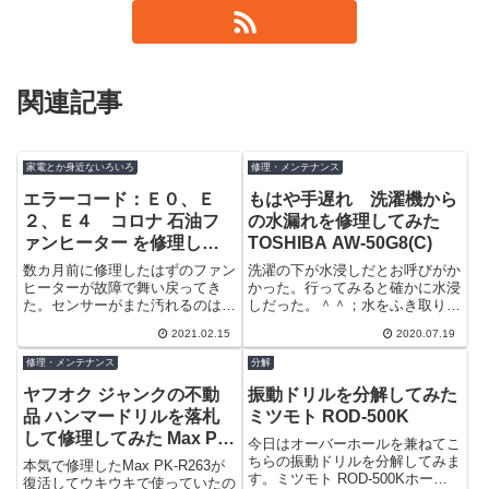
関連記事
家電とか身近ないろいろ
修理・メンテナンス
エラーコード：Ｅ０、Ｅ
もはや手遅れ 洗濯機から
２、Ｅ４ コロナ 石油フ
の水漏れを修理してみた
ァンヒーター を修理して
TOSHIBA AW-50G8(C)
みた FH-EX301Y
数カ月前に修理したはずのファン
洗濯の下が水浸しだとお呼びがか
ヒーターが故障で舞い戻ってき
かった。行ってみると確かに水浸
た。センサーがまた汚れるのは
しだった。＾＾；水をふき取り埃
少々早すぎる気がする、別の原因
を取り除くが床がベコベコだ。な
2021.02.15
2020.07.19
だろうか？運転させてみると確か
んとキノコも生えていた！ もは
に「Ｅ０」とエ...
や手遅れと...
修理・メンテナンス
分解
ヤフオク ジャンクの不動
振動ドリルを分解してみた
品 ハンマードリルを落札
ミツモト ROD-500K
して修理してみた Max PK-
今日はオーバーホールを兼ねてこ
R263 その６ 本気で修
ちらの振動ドリルを分解してみま
本気で修理したMax PK-R263が
す。ミツモト ROD-500Kホーム
理したがまたぶっ壊れまし
復活してウキウキで使っていたの