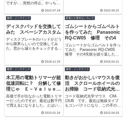
センターで売っている激安の振動
ですが.....突然の停止。やっちま
た（TT)
ドリルです。おそらく４０００円
いました（＞＜）てか、強度不足
前後...
2022.07.19
2022.06.22
だったようです。見事に端子...
修理・メンテナンス
家電とか身近ないろいろ
ディスクパッドを交換して
ゴムシートからゴムベルト
みた スペーシアカスタム
を作ってみた Panasonic
RQ-CW05 修理 その4
ディスクブレーキのパッドがどう
やら限界らしいので交換してみ
ゴムシートからゴムベルトを作っ
た。窓から減りをチェックするが
てみた Panasonic RQ-CW05
判りにくいよねぇ。でも車検の時
修理 その4失敗を繰り返したが
に残り２～３mmって言われたの
ようやく目的のものを買ってき
でいい加減交...
2018.11.25
2016.04.21
た。0.5mmのゴムシートで...
修理・メンテナンス
修理・メンテナンス
木工用の電動トリマーが超
動きがおかしいマウスを復
低速回転に？ 分解して修
活 スクロールホイールの
理じゃ Ｅ－Ｖａｌｕｅ
お掃除 コード収納式光学
ＥＷＴ－４００
マウス CIM-13UB
高価で手が出なかった電動トリマ
コード収納式光学マウス CIM-
ーだったのですが、最近は数千円
13UB です。最近は無線タイプ
で買えるになりました。とはいえ
もコンパクトになり、この手のも
そこまで安いとやはり値段なりの
のは少なくなりました。発売時期
2010.01.24
2012.04.03
品質であることは否めないわけで
は約１１年前。 長持ちしていま
すが、無い...
すね。...