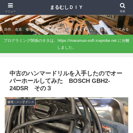
まるむしＤＩＹ
まるむしＤＩＹ
メニュー
検索
自作、改造、修理、メンテナンス．．．とりあえずなんでも自分でやってみる
プログラミング関係のネタは、https://marumusi-soft.iceprobe.net に分離
しました。
中古のハンマードリルを入手したのでオー
バーホールしてみた BOSCH GBH2-
24DSR その３
修理・メンテナンス