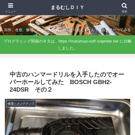
まるむしＤＩＹ
まるむしＤＩＹ
メニュー
検索
自作、改造、修理、メンテナンス．．．とりあえずなんでも自分でやってみる
プログラミング関係のネタは、https://marumusi-soft.iceprobe.net に分離
しました。
中古のハンマードリルを入手したのでオー
バーホールしてみた BOSCH GBH2-
24DSR その２
修理・メンテナンス