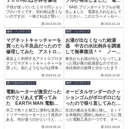
１００均のはさみを修理
ブルが発生しました 電源
を入れなおしてください」
子供が使っていた１００円ショッ
「6A81 プリンタートラブルが発
とエラーを吐く Canon
プのハサミです。切れ味は悪くな
生しました 電源を入れなおして
いのですが、一体どれほど堅いも
ください」このエラーメッセージ
プリンタ MG6130
のを切ったんだろう？見た目だけ
は、物理動作の障害（なんか詰ま
2013.03.23
2022.01.14
なら接着剤でも良いのだが、ちょ
った）が発生した場合に出るよう
うど力のか...
です。...
修理・メンテナンス
修理・メンテナンス
マグネットキャッチャーを
お湯が出なくなった給湯
買ったら不良品だったので
器 中古の水比例弁を調達
修理してみた アストロプ
して無事復活＾＾ ノーリ
ロダクツ
ツ 給湯ボイラー ＯＴＱ
最近よく利用するアストロプロダ
春先からお湯が出なくなってしま
－４０３AＹ
クツでマグネットキャッチャーを
った我が家の給湯器なのですが、
買った。似たようなものは簡単に
水比例弁の故障と分かったまでは
作れそうだが、安かったし使いや
良いが、古い機種で部品が入手困
2020.01.12
2020.10.20
すそうだったので買ってみたの
難。ぬるい水でも春～夏は季節的
だ。見本品は...
に耐えられ...
買ってみたのでレビュー
修理・メンテナンス
電動ルーターが激安だった
オービタルサンダーのクッ
のでとりあえず買ってみ
ションゴムがボロボロにな
た EARTH MAN 電動ル
ったので張り直してみた
ーター PRT-600SCA
E-Value EWS-90
木工で色々と加工に便利な道具に
生活の拠点を生家に移し、ＤＩＹ
トリマーやルーターという道具が
を本格的に開始し始めたころに買
ある。何が違うのかというと、若
った電動工具の一つです。オービ
干語弊はあるがルーターは細工用
タルサンダーは2号機をメインに
2019.08.14
2021.09.04
でトリマーはハイパワーという違
使用し始めて久しく使っていなか