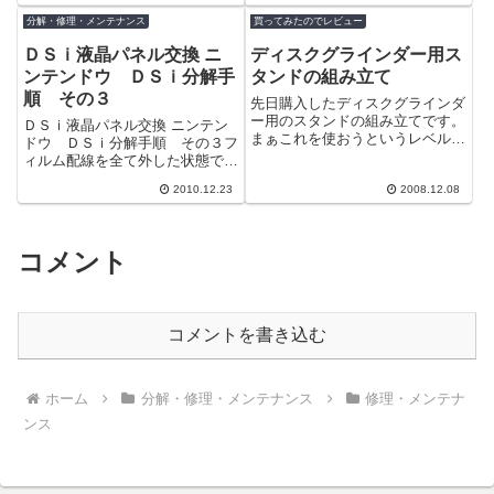
いがある。...
った1号機...
分解・修理・メンテナンス
買ってみたのでレビュー
ＤＳｉ液晶パネル交換 ニ
ディスクグラインダー用ス
ンテンドウ ＤＳｉ分解手
タンドの組み立て
順 その３
先日購入したディスクグラインダ
ー用のスタンドの組み立てです。
ＤＳｉ液晶パネル交換 ニンテン
まぁこれを使おうというレベルの
ドウ ＤＳｉ分解手順 その３フ
人なら簡単に組み立てられると思
ィルム配線を全て外した状態です
いますが、今から購入を考えてい
ね。では基板を外していきましょ
る人のため...
2010.12.23
2008.12.08
う。基盤を固定しているネジを取
ります。一...
コメント
コメントを書き込む
ホーム
分解・修理・メンテナンス
修理・メンテナ
ンス