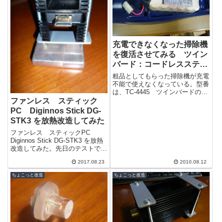
充電できなくなった掃除機
を復活させてみる ツイン
バード：コードレススティ
ック型クリーナージェット
粗品としてもらった掃除機が充電
サイクロン2/TC-4445BL
不能で使えなくなっている。型番
は、TC-4445 ツインバードの掃
除機だ。安物だが粗品にしては豪
ファンレス スティック
勢なつくりなのでこのまま捨てる
PC Diginnos Stick DG-
のは...
STK3 を放熱改造してみた
ファンレス スティックPC
Diginnos Stick DG-STK3 を放熱
改造してみた。先日のテストでこ
の型に改造することに決めたので
2017.08.23
2010.08.12
固定金具などを作って...
ちょこっと改造
ちょこっと改造