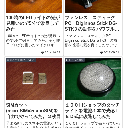
100均のLEDライトの光が
ファンレス スティック
見難いので5分で改良して
PC Diginnos Stick DG-
みた
STK3 の動作をパワフル？
に設定してみる
100均のLEDライトの光が見難い
ファンレス スティックPC
ので5分で改良してみた。そう昨
Diginnos Stick DG-STK3 の放
日ブログに書いたマイクロキーラ
熱を改善し気を良くしたついでに
イトだ。 こんな感じで明るいと
CPUの動作をバーストモードに
2014.10.27
2017.09.01
ころと暗いところが在り、幾重に
切り替えておきます。バ...
も重な...
家電とか身近ないろいろ
ちょこっと改造
SIMカット
１００円ショップのタッチ
(microSIM=>nanoSIM)を
ライトを電池１本で光るＬ
自力でやってみた。２枚目
ＥＤ式に改造してみた
子まるむしのスマホの電池がどう
１００円ショップで売られている
も寿命らしい。電池交換も考えた
タッチライトです。タッチライト