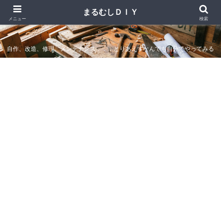
まるむしＤＩＹ
まるむしＤＩＹ
メニュー
検索
自作、改造、修理、メンテナンス．．．とりあえずなんでも自分でやってみる