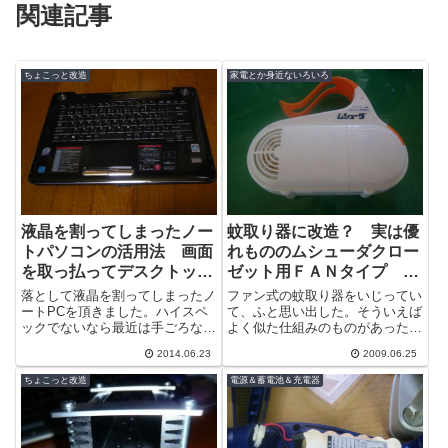
関連記事
ちょこっと改造
家電とか身近ないろいろ
液晶を割ってしまったノー
蚊取り器に改造？ 実は優
トパソコンの活用法 画面
れもののムシューダクロー
を取っ払ってデスクトップ
ゼット用ＦＡＮタイプ で
で TOSHIBA dynabook
も生産終了？
落として液晶を割ってしまったノ
ファン式の蚊取り器をいじってい
TX/66FBL
ートPCを頂きました。ハイスペ
て、ふと思い出した。そういえば
ックでないなら最近は手ごろな値
よく似た仕組みのものがあったな
PATX66FLPBL 分解
段でノートＰＣが手に入るので、
ぁ。ムシューダのクローゼット用
2014.06.23
2009.06.25
液晶を割ってしまったらメーカー
でＦＡＮ式のものです。電気式の
修理に出す...
ものはなか...
ちょこっと改造
電源＆蓄電池＆充電器