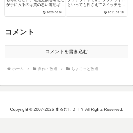
が手に入るのは質の悪い電池ばか
といっても押さえてスイッチを入
りなので、まるむしのスマホを１
れるので、正確にはプッシュスイ
2020.06.04
2011.09.18
台あげる事にした。ところがいざ
ッチ式です。最近は小さいサイズ
SIMを挿...
しか見かけ...
コメント
コメントを書き込む
ホーム
自作・改造
ちょこっと改造
Copyright © 2007-2026 まるむしＤＩＹ All Rights Reserved.