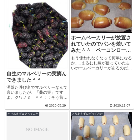
ホームベーカリーが放置さ
れていたのでパンを焼いて
みた＾＾ ベーコンロール
とウィンナーロール
もう使われなくなって何年になる
か.....まるむし嫁が使っていた古
いホームベーカリーがあるのだ
が、不憫なのでまるむしが使って
自生のマルベリーの実摘ん
あげることにします。レシピは取
できました＾＾
説に載...
洒落た呼び名でマルベリーなんて
言いましたが、「桑の実」です
よ。クワノミ ＾＾；；そう昔、
絹糸を作るために蚕のエサとして
2020.05.29
2020.11.07
利用されていた桑の葉、その木に
なる実です。...
とりあえずログってみた
とりあえずログってみた