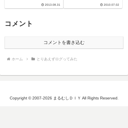
普段ありえない値動きです。そし
るむしアンテナのブログ画面右上
てその...
2013.08.31
2010.07.02
の方に貼り付けていたA...
コメント
コメントを書き込む
ホーム
とりあえずログってみた
Copyright © 2007-2026 まるむしＤＩＹ All Rights Reserved.