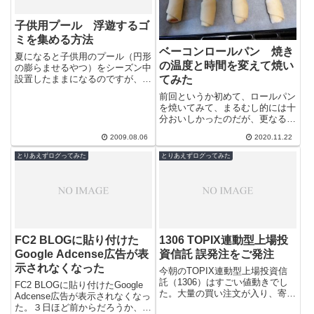
子供用プール 浮遊するゴ
ミを集める方法
ベーコンロールパン 焼き
夏になると子供用のプール（円形
の温度と時間を変えて焼い
の膨らませるやつ）をシーズン中
てみた
設置したままになるのですが、プ
ールが大きいので水の量も半端な
前回というか初めて、ロールパン
く、また入れたての水は冷たすぎ
を焼いてみて、まるむし的には十
るのでなる...
分おいしかったのだが、更なる高
みを求めちょっと条件を変更して
2009.08.06
2020.11.22
焼いてみることにする。＾＾（ほ
ぼ自分用の...
とりあえずログってみた
とりあえずログってみた
FC2 BLOGに貼り付けた
1306 TOPIX連動型上場投
Google Adcense広告が表
資信託 誤発注をご発注
示されなくなった
今朝のTOPIX連動型上場投資信
託（1306）はすごい値動きでし
FC2 BLOGに貼り付けたGoogle
た。大量の買い注文が入り、寄付
Adcense広告が表示されなくなっ
きから１０％近い上昇。ＥＴＦで
た。３日ほど前からだろうか、ま