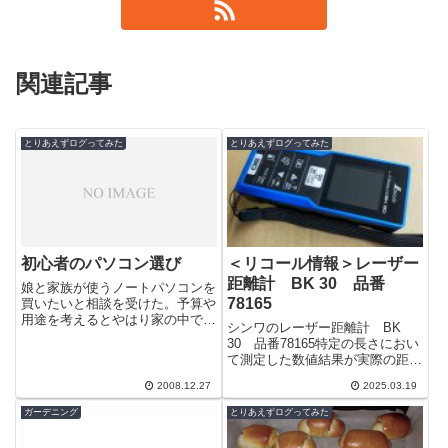
関連記事
とりあえずログってみた
とりあえずログってみた
初心者のパソコン選び
＜リコール情報＞レーザー
距離計 BK 30 品番
娘と家族が使うノートパソコンを
78165
買いたいと相談を受けた。予算や
用途を考えるとやはり家の中で持
シンワのレーザー距離計 BK
ち運べるノートパソコンがいいよ
30 品番78165特定の長さにおい
うだ。希望のメーカーは？と聞く
て測定した数値結果が実際の距離
とNECと...
とは違う数値で表示されることが
2008.12.27
2025.03.19
あるらしいです。現在以下のシリ
アル...
ガーデニング
とりあえずログってみた