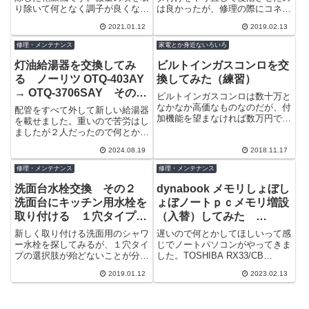
り除いて何となく調子が良くなっ
は良かったが、修理の際にコネク
ていたのですが、どう考えても微
タを破損させてしまった件の続き
2021.01.12
2019.02.13
量の埃でエラーはおかしい。最近
です。詳細は下記のリンクを見て
またエラー...
ください。...
修理・メンテナンス
家電とか身近ないろいろ
灯油給湯器を交換してみ
ビルトインガスコンロを交
る ノーリツ OTQ-403AY
換してみた（練習）
→ OTQ-3706SAY その
ビルトインガスコンロは数十万と
２ 後継機を設置してみた
なかなか高価なものなのだが、付
配管をすべて外して新しい給湯器
加機能を望まなければ数万円で手
を載せました。重いので苦労はし
に入る。amazonや楽天でも販売
ましたが２人だったので何とか載
されているよね。これなんかは、
せることができました。ちなみに
248...
2024.08.19
2018.11.17
外した給湯器を下す時は、少しで
も軽くなる...
修理・メンテナンス
修理・メンテナンス
洗面台水栓交換 その２
dynabook メモリしょぼし
洗面台にキッチン用水栓を
ょぼノートｐｃメモリ増設
取り付ける １穴タイプ
（入替）してみた
INAX 浄水器内蔵シングル
TOSHIBA RX33/CB
新しく取り付ける洗面用のシャワ
遅いので何とかしてほしいって感
レバー混合水栓 RJF-771Y
PRX33CBPNJB
ー水栓を探してみるが、１穴タイ
じでノートパソコンがやってきま
プの選択肢が殆どないことが分か
した。TOSHIBA RX33/CB
PORTEGE R30-D Series
った。更に最近洗面所の水の味が
PRX33CBPNJB PORTEGE R30-
2019.01.12
2023.02.13
やたら不味く感じていたのでこれ
D Serie...
を機に浄水...