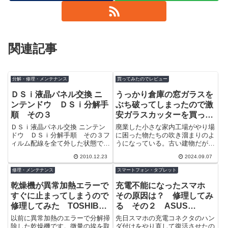
関連記事
分解・修理・メンテナンス
買ってみたのでレビュー
ＤＳｉ液晶パネル交換 ニ
うっかり倉庫の窓ガラスを
ンテンドウ ＤＳｉ分解手
ぶち破ってしまったので激
順 その３
安ガラスカッターを買って
みた
ＤＳｉ液晶パネル交換 ニンテン
廃業した小さな家内工場がやり場
ドウ ＤＳｉ分解手順 その３フ
に困った物たちの吹き溜まりのよ
ィルム配線を全て外した状態です
うになっている。古い建物だがゴ
ね。では基板を外していきましょ
ミ置き場のような状態はもったい
2010.12.23
2024.09.07
う。基盤を固定しているネジを取
ない！そこできれいに整理して、
ります。一...
工房化して...
修理・メンテナンス
スマートフォン・タブレット
乾燥機が異常加熱エラーで
充電不能になったスマホ
すぐに止まってしまうので
その原因は？ 修理してみ
修理してみた TOSHIBA
る その２ ASUS
ED-D45X7(H) Laundrier
ZenFone 3 Laser CE0560
以前に異常加熱のエラーで分解掃
先日スマホの充電コネクタのハン
4.5 その２
(Z015DA or ZC551KL)
除した乾燥機です。微量の埃を取
ダ付けをやり直して復活させたの