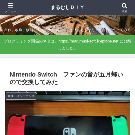
まるむしＤＩＹ
まるむしＤＩＹ
メニュー
検索
自作、改造、修理、メンテナンス．．．とりあえずなんでも自分でやってみる
プログラミング関係のネタは、https://marumusi-soft.iceprobe.net に分離
しました。
Nintendo Switch ファンの音が五月蠅い
ので交換してみた
修理・メンテナンス