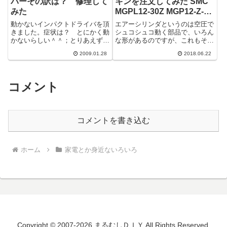
バーその訳は？ 修理して
キンを注文してみた SMC
みた
MGPL12-30Z MGP12-Z-
PS
動かないインパクトドライバを頂
エアーシリンダというのは空圧で
きました。症状は？ とにかく動
シュコシュコ動く部品で、いろん
かないらしい＾＾；とりあえず動
な形があるのですが、これもその
かしてみると、確かに動かない。
一つです。型番は、SMC
2009.01.28
2018.06.22
充電切れって事は無いでしょう
MGPL12-30Zシリンダは中央の1
が、充電して...
本で、...
コメント
コメントを書き込む
ホーム
家電とか身近ないろいろ
Copyright © 2007-2026 まるむしＤＩＹ All Rights Reserved.