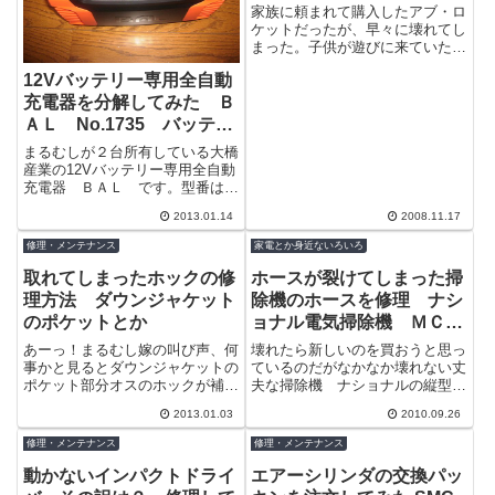
家族に頼まれて購入したアブ・ロ
ケットだったが、早々に壊れてし
まった。子供が遊びに来ていたの
で絶好のおもちゃを発見！って感
12Vバッテリー専用全自動
じだったのでそのときかもしれな
いのだが、...
充電器を分解してみた Ｂ
ＡＬ No.1735 バッテリ
ー活性化機能付き 大橋産
まるむしが２台所有している大橋
業
産業の12Vバッテリー専用全自動
充電器 ＢＡＬ です。型番は、
No.1735 とあり、ここの充電器
2013.01.14
2008.11.17
は数字のみの型番になるので覚え
難...
修理・メンテナンス
家電とか身近ないろいろ
取れてしまったホックの修
ホースが裂けてしまった掃
理方法 ダウンジャケット
除機のホースを修理 ナシ
のポケットとか
ョナル電気掃除機 ＭＣ－
Ｕ２４Ｔ
あーっ！まるむし嫁の叫び声、何
壊れたら新しいのを買おうと思っ
事かと見るとダウンジャケットの
ているのだがなかなか壊れない丈
ポケット部分オスのホックが補強
夫な掃除機 ナショナルの縦型掃
の布地と一緒にすっぽ抜けて取れ
除機ＭＣ－Ｕ２４Ｔ１９９６年の
2013.01.03
2010.09.26
てしまっている。＾＾；そのまま
上期に製造された機種だ。本体は
でいいんじ...
相変わらず...
修理・メンテナンス
修理・メンテナンス
動かないインパクトドライ
エアーシリンダの交換パッ