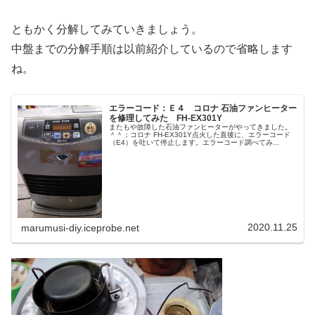
ともかく分解してみていきましょう。
中盤までの分解手順は以前紹介しているので省略します
ね。
エラーコード：Ｅ４ コロナ 石油ファンヒーター
を修理してみた FH-EX301Y
またもや故障した石油ファンヒーターがやってきました。
＾＾；コロナ FH-EX301Y点火した直後に、エラーコード
（E4）を吐いて停止します。エラーコード調べてみ...
2020.11.25
marumusi-diy.iceprobe.net