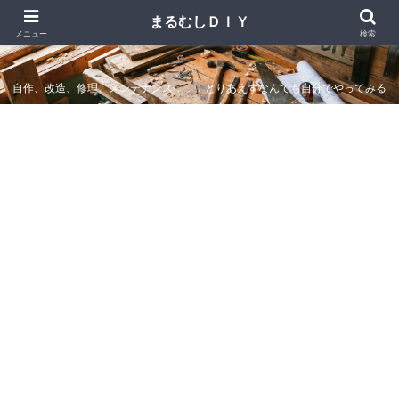
まるむしＤＩＹ
まるむしＤＩＹ
メニュー
検索
自作、改造、修理、メンテナンス．．．とりあえずなんでも自分でやってみる