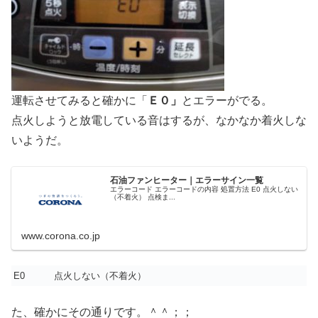
運転させてみると確かに「
Ｅ０」
とエラーがでる。
点火しようと放電している音はするが、なかなか着火しな
いようだ。
石油ファンヒーター｜エラーサイン一覧
エラーコード エラーコードの内容 処置方法 E0 点火しない
（不着火） 点検ま...
www.corona.co.jp
E0
点火しない（不着火）
た、確かにその通りです。＾＾；；