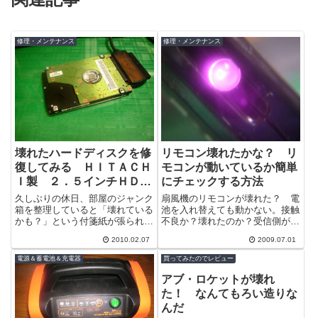
修理・メンテナンス
修理・メンテナンス
壊れたハードディスクを修
リモコン壊れたかな？ リ
復してみる ＨＩＴＡＣＨ
モコンが動いているか簡単
Ｉ製 ２．５インチＨＤ
にチェックする方法
Ｄ
久しぶりの休日、部屋のジャンク
扇風機のリモコンが壊れた？ 電
箱を整理していると「壊れている
池を入れ替えても動かない。接触
かも？」という付箋紙が張られた
不良か？壊れたのか？受信側が壊
ＨＤＤが出てきた。「かも？」っ
れたのか？とりあえずリモコンが
2010.02.07
2009.07.01
ていい加減だなぁ。どっちなんだ
機能しているか調べて見よう。そ
よ！って怒...
ういえばリ...
電源＆蓄電池＆充電器
買ってみたのでレビュー
アブ・ロケットが壊れ
た！ なんてもろい造りな
んだ