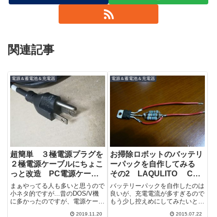
関連記事
電源＆蓄電池＆充電器
電源＆蓄電池＆充電器
超簡単 ３極電源プラグを
お掃除ロボットのバッテリ
２極電源ケーブルにちょこ
ーパックを自作してみる
っと改造 PC電源ケーブ
その2 LAQULITO CCP
ルとかのやつね
CZ-860-RB
まぁやってる人も多いと思うので
バッテリーパックを自作したのは
小ネタ的ですが...昔のDOS/V機
良いが、充電電流が多すぎるので
に多かったのですが、電源ケーブ
もう少し控えめにしてみたいと思
ルのコンセントプラグが３極のや
う。標準では３００ｍA流れるよ
2019.11.20
2015.07.22
つ...ちなみに丸い棒はアースで
うだが、新たに搭載する単４のニ