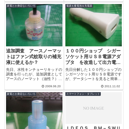
す...
ッケル水素...
家電とか身近ないろいろ
電源＆蓄電池＆充電器
追加調査 アースノーマッ
１００円ショップ シガー
トはファン式蚊取りの補充
ソケット用ＵＳＢ電源アダ
液に使えるか？
プタ を改造して出力電圧
を９Ｖに変更してみた
先日、水性キンチョーリキッドの
先日分解した１００円ショップの
調査を行ったが、追加調査として
シガーソケット用ＵＳＢ電源です
アースのノーマット（油性？）も
が、データシートを見ると簡単に
同様のテストをやってみた。気温
出力電圧が変更できそうなので改
2009.06.20
2011.11.02
３１度 湿度４０％ 前回同様自
造してみました。2360D JRC
然気化しや...
デー...
家電とか身近ないろいろ
スマートフォン・タブレット
ＩＤＥＯＳ ＢＭ－ＳＷＵ