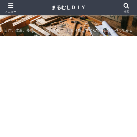
まるむしＤＩＹ
まるむしＤＩＹ
メニュー
検索
自作、改造、修理、メンテナンス．．．とりあえずなんでも自分でやってみる