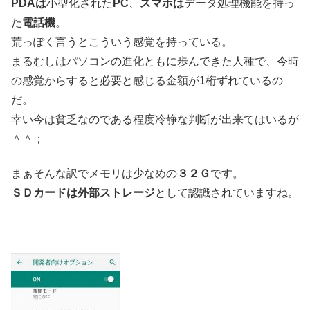
PDAは
小型化された
PC
、
スマホは
データ処理機能を持っ
た
電話機
。
荒っぽく言うとこういう感覚を持っている。
まるむしはパソコンの進化ともに歩んできた人種で、今時
の感覚からすると必要と感じる金額が1桁ずれているの
だ。
幸い今は貧乏なのである程度冷静な判断が出来てはいるが
＾＾；
まぁそんな訳でメモリは少なめの
３２Ｇ
です。
ＳＤカードは外部ストレージ
として認識されていますね。