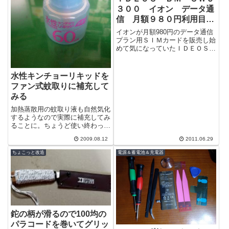
３００ イオン データ通
信 月額９８０円利用目的
で購入してみました。
イオンが月額980円のデータ通信
プラン用ＳＩＭカードを販売し始
めて気になっていたＩＤＥＯＳ海
外版も存在し、１万円以上安い値
段で販売されているが調べている
と色々と...
水性キンチョーリキッドを
ファン式蚊取りに補充して
みる
加熱蒸散用の蚊取り液も自然気化
するようなので実際に補充してみ
ることに。ちょうど使い終わった
カートリッジの底にちょっと残っ
2009.08.12
2011.06.29
ていたのでこれでテストこれまた
使い終わっ...
ちょこっと改造
電源＆蓄電池＆充電器
鉈の柄が滑るので100均の
パラコードを巻いてグリッ