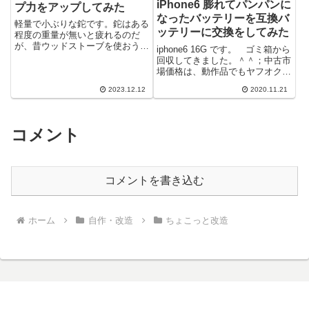
iPhone6 膨れてパンパンに
プ力をアップしてみた
なったバッテリーを互換バ
軽量で小ぶりな鉈です。鉈はある
ッテリーに交換をしてみた
程度の重量が無いと疲れるのだ
が、昔ウッドストーブを使おうと
iphone6 16G です。 ゴミ箱から
した時に薪を割るものが無いこと
回収してきました。＾＾；中古市
に気づき急遽近くのホームセンタ
場価格は、動作品でもヤフオクだ
で買った安物...
と3000～4000円ぐらいの様です
2023.12.12
2020.11.21
ね。電池が膨れてかなり...
コメント
コメントを書き込む
ホーム
自作・改造
ちょこっと改造