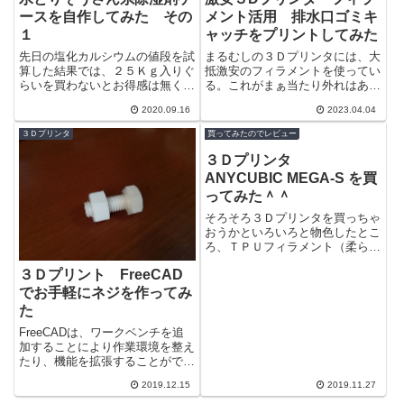
ースを自作してみた その
メント活用 排水口ゴミキ
１
ャッチをプリントしてみた
先日の塩化カルシウムの値段を試
まるむしの３Ｄプリンタには、大
算した結果では、２５Ｋｇ入りぐ
抵激安のフィラメントを使ってい
らいを買わないとお得感は無く、
る。これがまぁ当たり外れはある
それ以下の量ではむしろ高くつく
のだが今回のＰＬＡフィラメント
2020.09.16
2023.04.04
ことが分かった。しかしいつも困
はパラメーターを調整しないとや
っている使...
たらと糸を...
３Ｄプリンタ
買ってみたのでレビュー
３Ｄプリンタ
ANYCUBIC MEGA-S を買
ってみた＾＾
そろそろ３Ｄプリンタを買っちゃ
おうかといろいろと物色したとこ
ろ、ＴＰＵフィラメント（柔らか
いやつ）に対応しているって事
３Ｄプリント FreeCAD
で、このANYCUBIC MEGA-Sっ
て...
でお手軽にネジを作ってみ
た
FreeCADは、ワークベンチを追
加することにより作業環境を整え
たり、機能を拡張することができ
るのだが、Fastenersというワー
2019.12.15
2019.11.27
クベンチを見つけたので使って...