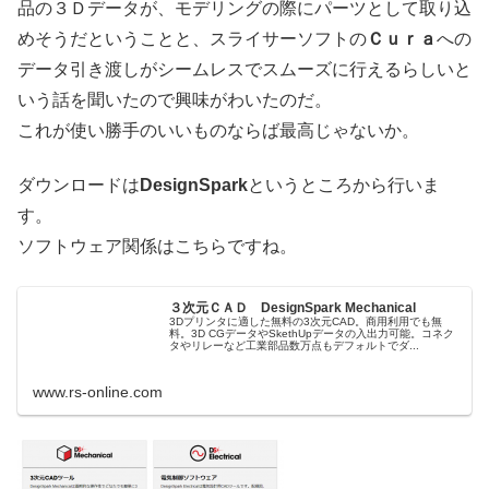
品の３Ｄデータが、モデリングの際にパーツとして取り込
めそうだということと、スライサーソフトの
Ｃｕｒａ
への
データ引き渡しがシームレスでスムーズに行えるらしいと
いう話を聞いたので興味がわいたのだ。
これが使い勝手のいいものならば最高じゃないか。
ダウンロードは
DesignSpark
というところから行いま
す。
ソフトウェア関係はこちらですね。
３次元ＣＡＤ DesignSpark Mechanical
3Dプリンタに適した無料の3次元CAD。商用利用でも無
料。3D CGデータやSkethUpデータの入出力可能。コネク
タやリレーなど工業部品数万点もデフォルトでダ...
www.rs-online.com