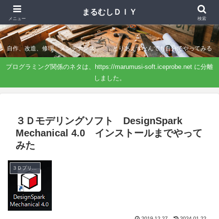
まるむしＤＩＹ
まるむしＤＩＹ
メニュー
検索
自作、改造、修理、メンテナンス．．．とりあえずなんでも自分でやってみる
プログラミング関係のネタは、https://marumusi-soft.iceprobe.net に分離
しました。
３Ｄモデリングソフト DesignSpark
Mechanical 4.0 インストールまでやって
みた
３Ｄプリンタ
2019.12.27
2024.01.22