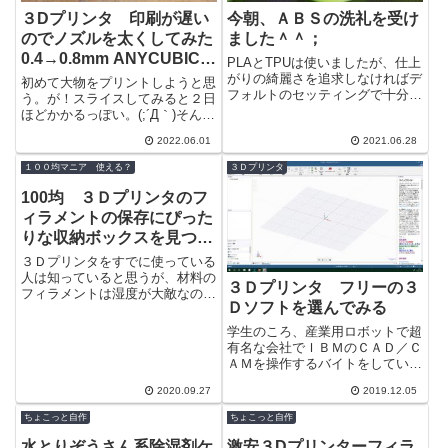
３Dプリンタ 印刷が遅い
今朝、ＡＢＳの洗礼を受け
のでノズルを太くしてみた
ました＾＾；
0.4→0.8mm ANYCUBIC
PLAとTPUは使いましたが、仕上
MEGA-S
がりの綺麗さを追求しなければデ
初めて大物をプリントしようと思
フォルトのセッティングで十分実
う。が！スライスしてみると２日
用的なものが印刷できた。今回は
ほどかかるっぽい。(;´Д｀)そんな
テーブルソーの集塵用アダプター
に待てねぇー てか騒音が２日も
を印刷...
2022.06.01
2021.06.28
鳴り続けるのはちょっと．．．．
って...
１００均マニア 使える？
３Ｄプリンタ
100均 ３Ｄプリンタのフ
ィラメントの保存にぴった
りな収納ボックスを見つけ
た ４００円だけどね
３Ｄプリンタをすでに使っている
人は知っていると思うが、材料の
３Ｄプリンタ フリーの３
フィラメントは湿度が大敵なの
Ｄソフトを選んでみる
だ。樹脂なのに意外に思うかもし
れないが、湿気に晒しておくと大
学生のころ、産業用ロボットで超
いに仕上がり...
有名な会社でＩＢＭのＣＡＤ／Ｃ
ＡＭを操作するバイトをしていた
時期もあるというのに、残念なが
2020.09.27
2019.12.05
ら何も学んでいない。＾＾；まぁ
やっていた...
ちょこっと自作
ちょこっと自作
水とりぞうさん系除湿剤ケ
激安３Dプリンターフィラ