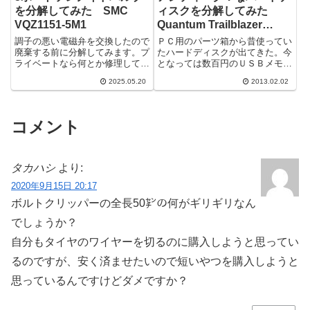
を分解してみた SMC
ィスクを分解してみた
VQZ1151-5M1
Quantum Trailblazer
3.5inch IDE HDD
調子の悪い電磁弁を交換したので
ＰＣ用のパーツ箱から昔使ってい
廃棄する前に分解してみます。プ
たハードディスクが出てきた。今
ライベートなら何とか修理して延
となっては数百円のＵＳＢメモリ
命を試みるところですが、ビジネ
以下の容量だ。さすがに使い道も
2025.05.20
2013.02.02
スなので躊躇なくポイします。＾
ない。（こともないのだが少し整
＾；ちなみ...
理しないと...
コメント
タカハシ
より:
2020年9月15日 20:17
ボルトクリッパーの全長50㌢の何がギリギリなん
でしょうか？
自分もタイヤのワイヤーを切るのに購入しようと思ってい
るのですが、安く済ませたいので短いやつを購入しようと
思っているんですけどダメですか？