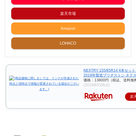
楽天市場
Amazon
LOHACO
NEXTRY 155/65R14 4本セ
2019年製造ブリヂストン ネク
価格：13800円（税込、送料無料
(2019/8/31時点)
楽