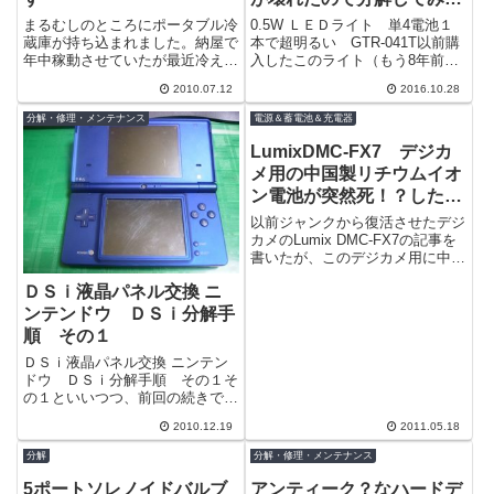
た。
まるむしのところにポータブル冷
0.5W ＬＥＤライト 単4電池１
蔵庫が持ち込まれました。納屋で
本で超明るい GTR-041T以前購
年中稼動させていたが最近冷えな
入したこのライト（もう8年前に
くなったそうです。このタイプは
なるんですねぇ...）これのスイッ
2010.07.12
2016.10.28
ペルチェ素子を使った冷蔵庫です
チが壊れてしまったので、ま...
ね。普通は...
分解・修理・メンテナンス
電源＆蓄電池＆充電器
LumixDMC-FX7 デジカ
メ用の中国製リチウムイオ
ン電池が突然死！？したの
で分解してみた
以前ジャンクから復活させたデジ
カメのLumix DMC-FX7の記事を
書いたが、このデジカメ用に中国
製のリチウムイオン電池を購入し
ＤＳｉ液晶パネル交換 ニ
て使っていた。といってもほと
ん...
ンテンドウ ＤＳｉ分解手
順 その１
ＤＳｉ液晶パネル交換 ニンテン
ドウ ＤＳｉ分解手順 その１そ
の１といいつつ、前回の続きで
す。分解の結果分かったことです
2010.12.19
2011.05.18
が、上部液晶パネルの交換なので
分解は上部パ...
分解
分解・修理・メンテナンス
5ポートソレノイドバルブ
アンティーク？なハードデ