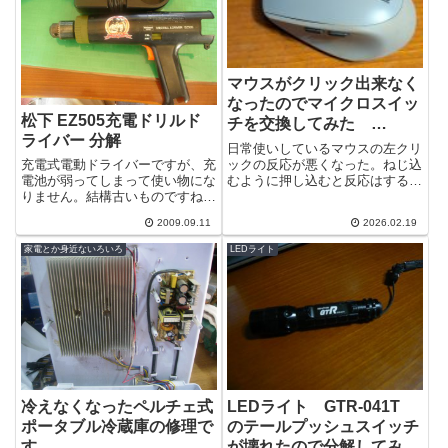
マウスがクリック出来なく
なったのでマイクロスイッ
松下 EZ505充電ドリルド
チを交換してみた
ライバー 分解
logicool M590
日常使いしているマウスの左クリ
ックの反応が悪くなった。ねじ込
充電式電動ドライバーですが、充
むように押し込むと反応はするが
電池が弱ってしまって使い物にな
使えたものではない。買い替え頃
りません。結構古いものですね。
と言えばまぁそうなんだが、割り
本体横のネジをとるとあけること
2009.09.11
2026.02.19
と良いもの...
が出来ますが、先端部分ははめ込
みになって...
家電とか身近ないろいろ
LEDライト
冷えなくなったペルチェ式
LEDライト GTR-041T
ポータブル冷蔵庫の修理で
のテールプッシュスイッチ
す
が壊れたので分解してみ