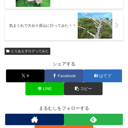
気まぐれで大台ケ原山に行ってみた＾＾
とりあえずログってみた
シェアする
X
Facebook
はてブ
LINE
コピー
まるむしをフォローする