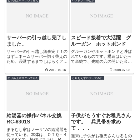
とりあえずログってみた
ハンドツールとか
サーバーの引っ越し完了し
スピード接着で大活躍 グ
ました。
ルーガン ホットボンド
サーバーの引っ越し無事完了！の
グルーガンやホットボンドと呼ば
はず...ネームサーバー切り替えの
れているものです。構造はいたっ
ため、浸透するまでしばらくアク
て単純で、先端の穴の開いた金属
セスが安定しないかもしれません
部分を加熱し、後ろからスティッ
2019.10.16
2008.07.08
が徐々に回復することと思いま
クと呼ばれる熱で溶ける接着剤の
す。今後...
棒を押し出...
とりあえずログってみた
とりあえずログってみた
給湯器の操作パネル交換
子供がもうすぐお稚児さん
RC-6301S
です。 兵児帯を求め
て．．．
まるむし家はノーリツの給湯器を
使っている。本体は、ＯＴＱ－４
週末に子供がお稚児さんなるもの
０３AＹで、操作パネルは、RC-