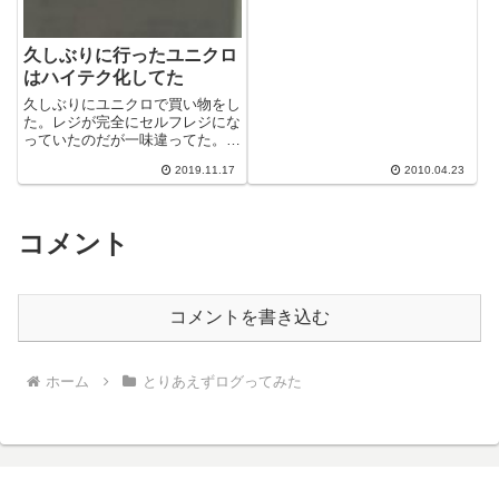
久しぶりに行ったユニクロ
はハイテク化してた
久しぶりにユニクロで買い物をし
た。レジが完全にセルフレジにな
っていたのだが一味違ってた。商
品をレジのバスタブのようなとこ
2019.11.17
2010.04.23
ろに放り込むと自動的に値段が出
るじゃない...
コメント
コメントを書き込む
ホーム
とりあえずログってみた