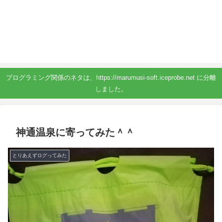
プログラミング関係のネタは、https://marumusi-soft.iceprobe.net に分離
しました。
神通温泉に寄ってみた＾＾
とりあえずログってみた