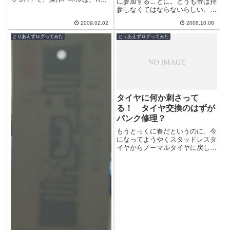
に参加することに。どうも帯は持
6301Sだ。メーカーに電話すると
参しなくてはならないらしい。な
どうもお風呂に設置している操作
んだ？この帯は？なんていうの？
パネ...
2009.02.02
2008.10.08
どうも名称は、へこおびといらし
い。漢字で...
とりあえずログってみた
とりあえずログってみた
タイヤに何か刺さって
る！ タイヤ交換のはずが
パンク修理？
もうとっくに春だというのに、今
になってようやくスタッドレスタ
イヤからノーマルタイヤに戻しま
した。保管していたノーマルタイ
ヤを引っ張り出すとうぉおお！
なんか刺さ...