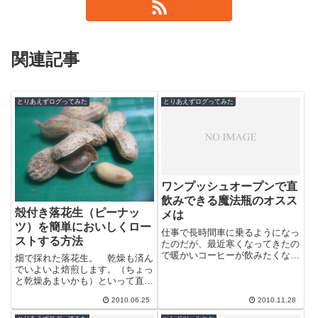
関連記事
とりあえずログってみた
とりあえずログってみた
ワンプッシュオープンで直
飲みできる魔法瓶のオスス
殻付き落花生（ピーナッ
メは
ツ）を簡単においしくロー
仕事で長時間車に乗るようになっ
ストする方法
たのだが、最近寒くなってきたの
で暖かいコーヒーが飲みたくなっ
畑で採れた落花生。 乾燥も済ん
た。暖かさを維持するためには魔
でいよいよ焙煎します。（ちょっ
法瓶ということになるが、運転し
と乾燥あまいかも）といって直火
ながらなの...
での焙煎は加減が分からず難し
2010.06.25
2010.11.28
い。（殻ばっかり焦げて中身はち
ょっと青臭か...