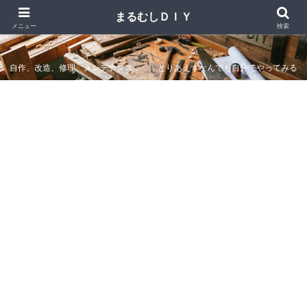
まるむしＤＩＹ
まるむしＤＩＹ
メニュー
検索
自作、改造、修理、メンテナンス．．．とりあえずなんでも自分でやってみる