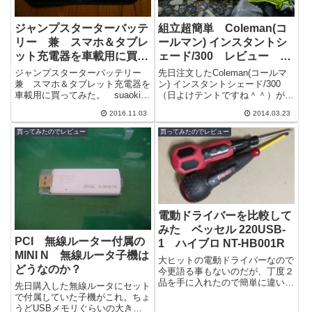
ジャンプスターターバッテ
組立超簡単 Coleman(コ
リー 兼 スマホ＆タブレ
ールマン) インスタントシ
ット充電器を車載用に買っ
ェード/300 レビュー 商
てみた。 suaoki T10
品が届いたので早速設営し
ジャンプスターターバッテリー
先日注文したColeman(コールマ
てみました
兼 スマホ＆タブレット充電器を
ン) インスタントシェード/300
車載用に買ってみた。 suaoki
（日よけテントですね＾＾）が
T10ジャンプスターターというの
早々に届きました。折角休日に届
2016.11.03
2014.03.23
は、バッテリー上がりでエンジン
いたのだからと、川原に設置テ
が...
ス...
買ってみたのでレビュー
買ってみたのでレビュー
電動ドライバーを比較して
みた ベッセル 220USB-
PCI 無線ルーター付属の
1 ハイブロ NT-HB001R
MINI N 無線ルータ子機は
大ヒットの電動ドライバーなので
どうなのか？
今更語る事もないのだが、丁度２
品を手に入れたので簡単に違いな
先日購入した無線ルータにセット
どレビューしておきます。電ドラ
で付属していた子機がこれ。ちょ
ボール 220USB-1ベッセルの最も
うどUSBメモリぐらいの大きさ