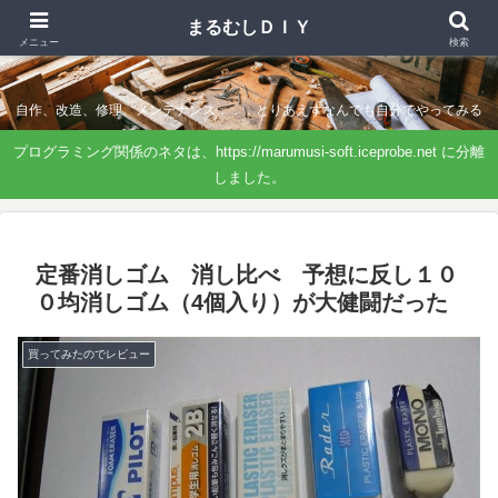
まるむしＤＩＹ
まるむしＤＩＹ
メニュー
検索
自作、改造、修理、メンテナンス．．．とりあえずなんでも自分でやってみる
プログラミング関係のネタは、https://marumusi-soft.iceprobe.net に分離
しました。
定番消しゴム 消し比べ 予想に反し１０
０均消しゴム（4個入り）が大健闘だった
買ってみたのでレビュー