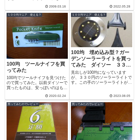
ス...
ですね。キャップがついているの
2009.03.16
2022.05.28
で頭に綺麗に収まるのかと思った
のですが、...
１００均マニア 使える？
１００均マニア 使える？
100均 埋め込み型？ガー
デンソーラーライトを買っ
100均 ツールナイフを買
てみた ダイソー ３３０
ってみた
円
見出しが100均になっています
が、３３０円のソーラーライトで
100均でツールナイフを見つけた
す。この手のソーラーライトが出
ので買ってみた。以前ダイソーで
始めたころに、ネットショップや
買ったものは、安っぽいのはもち
ホームセンター、１００均などで
ろん本体が張りぼてだった。今回
2020.02.24
2023.08.05
何度か購入...
はセリアで見つけたツールナイフ
だ。見た...
買ってみたのでレビュー
買ってみたのでレビュー