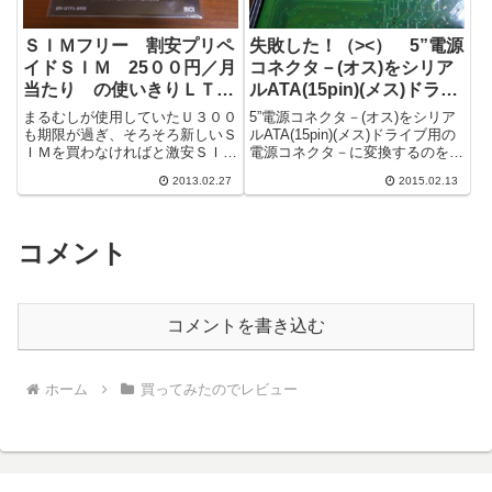
ＳＩＭフリー 割安プリペ
失敗した！（><） 5”電源
イドＳＩＭ 25００円／月
コネクタ－(オス)をシリア
当たり の使いきりＬＴＥ
ルATA(15pin)(メス)ドライ
対応ＳＩＭを買ってみた
ブ用の電源コネクタ－に変
まるむしが使用していたＵ３００
5”電源コネクタ－(オス)をシリア
換するのを買ってみた
も期限が過ぎ、そろそろ新しいＳ
ルATA(15pin)(メス)ドライブ用の
ＩＭを買わなければと激安ＳＩＭ
電源コネクタ－に変換するのを買
を調査中、同様にフリーのＳＩＭ
ってみたら失敗した！（><）お
2013.02.27
2015.02.13
で高速なものを買ってくれと依頼
昼の休みにふと思い出した...
を受けた。...
コメント
コメントを書き込む
ホーム
買ってみたのでレビュー