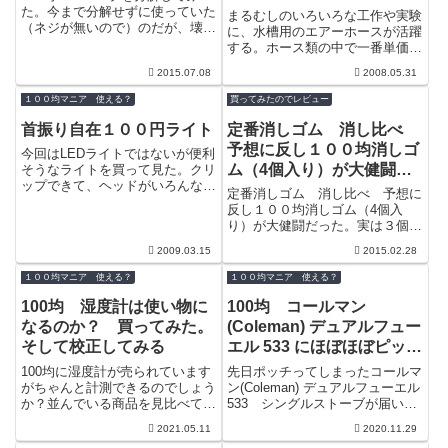
た。今まで分解せずに使っていた
まるむしのいろいろな工作や実験
（ネジが無いので）のだが、壊れ
に、水槽用のエアーホースが活躍
てしまった（認識したりしなかっ
する。ホース類の中で一番単価が
たり）ので、分解してみた。
安いからだ。それでも１ｍ ６０
2015.07.08
2008.05.31
円～８０円ぐらいする。ところ
が！！ ５ｍ...
１００均マニア 使える？
買ってみたのでレビュー
首振り自在１００円ライト
定番消しゴム 消し比べ
予想に反し１００均消しゴ
今回はLEDライトではないが便利
ム（4個入り）が大健闘だ
そうなライトを買って見た。クリ
ップできて、ヘッドがいろんな方
った
定番消しゴム 消し比べ 予想に
向に回転する。
反し１００均消しゴム（4個入
り）が大健闘だった。実は３個ほ
ど買っただけなので、タイトルは
2009.03.15
2015.02.28
ちょっと大げさだ。＾＾；子供が
使っている消...
１００均マニア 使える？
１００均マニア 使える？
100均 湿度計は使い物に
100均 コールマン
なるのか？ 買ってみた。
(Coleman) デュアルフュー
そして校正してみる
エル 533 にほぼほぼピッタ
リ？なケースを買ってみた
100均に湿度計が売られています
先日ポッチってしまったコールマ
がちゃんと計測できるのでしょう
ン(Coleman) デュアルフューエル
か？並んでいる商品を見比べてみ
533 シングルストーブが届いた
るとすでにバラバラな値を表示し
わけですが、持ち運ぶためにはケ
2021.05.11
2020.11.29
ています。パッケージの中なので
ースが無いと不自由です。ち...