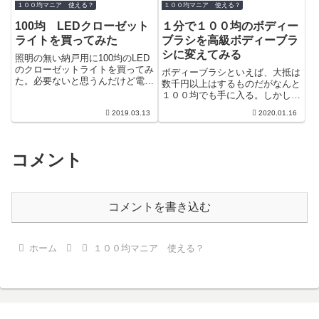
おかしい...
１００均マニア 使える？
１００均マニア 使える？
100均 LEDクローゼット
１分で１００均のボディー
ライトを買ってみた
ブラシを高級ボディーブラ
シに変えてみる
照明の無い納戸用に100均のLED
のクローゼットライトを買ってみ
ボディーブラシといえば、大抵は
た。必要ないと思うんだけど電池
数千円以上はするものだがなんと
カバーはねじ止めでした。＾＾；
１００均でも手に入る。しかし実
電池は単４が３本ですね。全面が
際使ってみるとかなり硬いという
2019.03.13
2020.01.16
光るわ...
か、痛い(>_<)強靭な肌の持ち主
でない...
コメント
コメントを書き込む
ホーム
１００均マニア 使える？