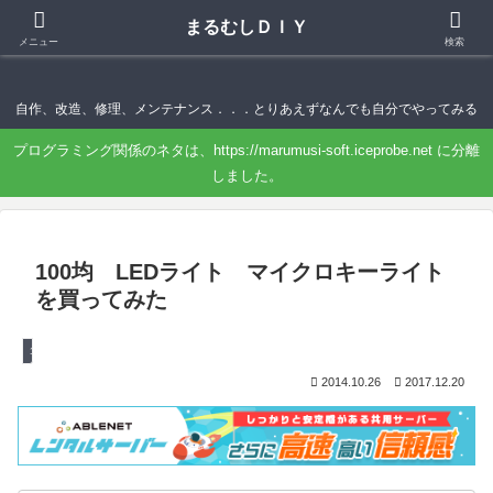
まるむしＤＩＹ
まるむしＤＩＹ
メニュー
検索
自作、改造、修理、メンテナンス．．．とりあえずなんでも自分でやってみる
プログラミング関係のネタは、https://marumusi-soft.iceprobe.net に分離
しました。
100均 LEDライト マイクロキーライト
を買ってみた
１００均マニア 使える？
2014.10.26
2017.12.20