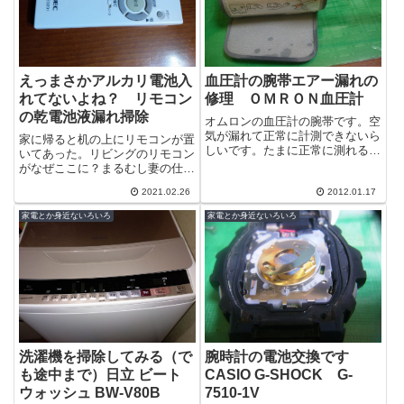
えっまさかアルカリ電池入
血圧計の腕帯エアー漏れの
れてないよね？ リモコン
修理 ＯＭＲＯＮ血圧計
の乾電池液漏れ掃除
オムロンの血圧計の腕帯です。空
気が漏れて正常に計測できないら
家に帰ると机の上にリモコンが置
しいです。たまに正常に測れるら
いてあった。リビングのリモコン
しいので小さな亀裂なんでしょう
がなぜここに？まるむし妻の仕業
ね。
だ。＾＾；理由はこれだな。＾
2021.02.26
2012.01.17
＾；えっまさかアルカリ電池入れ
てた？と今更...
家電とか身近ないろいろ
家電とか身近ないろいろ
洗濯機を掃除してみる（で
腕時計の電池交換です
も途中まで）日立 ビート
CASIO G-SHOCK G-
ウォッシュ BW-V80B
7510-1V