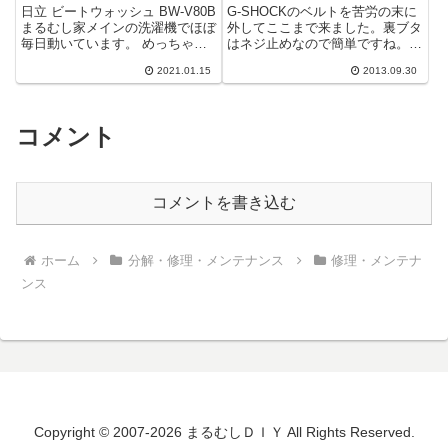
日立 ビートウォッシュ BW-V80B
G-SHOCKのベルトを苦労の末に
まるむし家メインの洗濯機でほぼ
外してここまで来ました。裏ブタ
毎日動いています。 めっちゃ汚
はネジ止めなので簡単ですね。は
いです。＾＾；；ごくたまに洗浄
め込みより気が楽です。
2021.01.15
2013.09.30
剤で洗いますがその程度ではこん
な...
コメント
コメントを書き込む
ホーム
分解・修理・メンテナンス
修理・メンテナ
ンス
Copyright © 2007-2026 まるむしＤＩＹ All Rights Reserved.