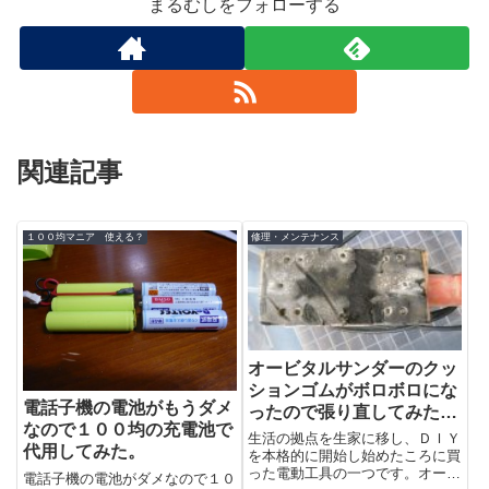
まるむしをフォローする
関連記事
１００均マニア 使える？
修理・メンテナンス
オービタルサンダーのクッ
ションゴムがボロボロにな
電話子機の電池がもうダメ
ったので張り直してみた
なので１００均の充電池で
E-Value EWS-90
生活の拠点を生家に移し、ＤＩＹ
代用してみた。
を本格的に開始し始めたころに買
った電動工具の一つです。オービ
電話子機の電池がダメなので１０