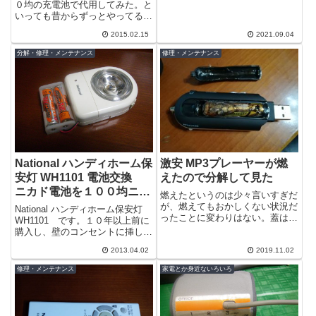
タルサンダーは2号機をメインに
０均の充電池で代用してみた。と
使用し始めて久しく使っていなか
いっても昔からずっとやってる方
った1号機...
法なんですけど＾＾；めっきり使
2015.02.15
2021.09.04
う機会のなくなった固定電話です
が、先日と...
分解・修理・メンテナンス
修理・メンテナンス
National ハンディホーム保
激安 MP3プレーヤーが燃
安灯 WH1101 電池交換
えたので分解して見た
ニカド電池を１００均ニッ
燃えたというのは少々言いすぎだ
ケル水素充電池仕様に改造
が、燃えてもおかしくない状況だ
National ハンディホーム保安灯
ったことに変わりはない。蓋は熱
してみた
WH1101 です。１０年以上前に
で変形し、５V印可された電池は
購入し、壁のコンセントに挿して
加熱して、強アルカリの液を噴き
いた保安灯です。停電などにより
出している...
2013.04.02
2019.11.02
通電が断たれると自動的に点...
修理・メンテナンス
家電とか身近ないろいろ