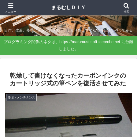
まるむしＤＩＹ
まるむしＤＩＹ
メニュー
検索
自作、改造、修理、メンテナンス．．．とりあえずなんでも自分でやってみる
プログラミング関係のネタは、https://marumusi-soft.iceprobe.net に分離
しました。
乾燥して書けなくなったカーボンインクの
カートリッジ式の筆ペンを復活させてみた
修理・メンテナンス