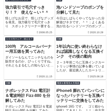
強力吸引で毛穴すっき
泡ハンドソープのポンプを
り！？ 使えな～い＾＾
分解して見た
怪しげなお店で、怪しげなグッズ
今日はしばらくやってなかった分
を発見。強力吸引で毛穴すっき
解遊びネタです。＾＾；よくある
り スポットクリーナー要するに
泡が出るハンドソープのポンプで
吸引力で小鼻の横などを綺麗にす
すね。裏はこんな感じ。ポンプの
2008.05.25
2020.10.28
るものだ。吸引力は４０KPaと書
先を取ると何か部品が入っていま
いてある。...
した。これ...
１００均マニア 使える？
分解
100均 アルコールバーナ
1年以内に使い終わらなけ
ー用五徳を買ってみた
れば認識しなくなる互換イ
ンク その後の動向
ダイソーもなんてニッチなものを
販売するのか、びっくりですね。
２～３年前ごろに互換インクカー
それともまるむしの知らないとこ
トリッジ事情の記事を書いていま
ろでアルコールバーナーのブーム
したが、最近購入したカートリッ
がやってきていたのか？よくわか
ジに変化が見られたので一応報告
2020.11.15
2025.08.18
らんが液燃...
ネタです。Amazonの互換インク
屋の何...
分解
電源＆蓄電池＆充電器
ナポレックス Fizz 電圧計
iPhone6 膨れてパンパンに
＆電波時計 Fizz-880 を分
なったバッテリーを互換バ
解してみた
ッテリーに交換をしてみた
ナポレックス Fizz 電圧計＆電波
iphone6 16G です。 ゴミ箱から
時計 Fizz-880 を分解してみた。
回収してきました。＾＾；中古市