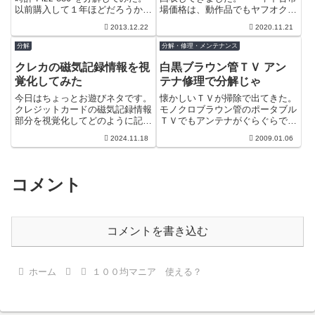
以前購入して１年ほどだろうか、
場価格は、動作品でもヤフオクだ
突然表示の全てが消えてしまった
と3000～4000円ぐらいの様です
2013.12.22
2020.11.21
のだ。ライトは点くので通...
ね。電池が膨れてかなり...
分解
分解・修理・メンテナンス
クレカの磁気記録情報を視
白黒ブラウン管ＴＶ アン
覚化してみた
テナ修理で分解じゃ
今日はちょっとお遊びネタです。
懐かしいＴＶが掃除で出てきた。
クレジットカードの磁気記録情報
モノクロブラウン管のポータブル
部分を視覚化してどのように記録
ＴＶでもアンテナがぐらぐらで
されているか見てみましょう。＾
す。ってことで多分使わないけど
2024.11.18
2009.01.06
＾なお記録データの解析はしませ
修理しておきましょう。
ん。(でき...
コメント
コメントを書き込む
ホーム
１００均マニア 使える？