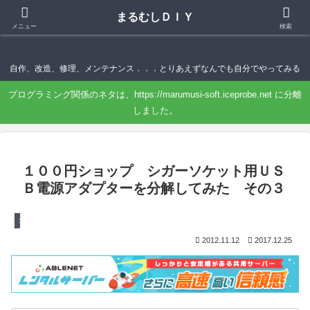
まるむしＤＩＹ
まるむしＤＩＹ
メニュー
検索
自作、改造、修理、メンテナンス．．．とりあえずなんでも自分でやってみる
プログラミング関係のネタは、https://marumusi-soft.iceprobe.net に分離
しました。
１００円ショップ シガーソケット用ＵＳ
Ｂ電源アダプターを分解してみた その３
１００均マニア 使える？
2012.11.12
2017.12.25