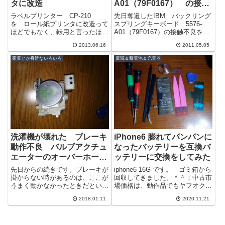
タに改造
A01（79F0167） の接触
不良を分解修理
ラベルプリンター CP-210
先日奪還したIBM バックリング
を ロール紙プリンタに改造って
スプリングキーボード 5576-
ほどでもなく、転用と言ったほう
A01（79F0167）の接触不良を修
いいかも。ＣＰ－２１０というの
理してみる。ちなみにこのキーボ
2013.06.16
2011.05.05
は、ブラザーのシールプリンタ
ードの裏に79F0167と書...
だ。シール...
家電とか身近ないろいろ
電源＆蓄電池＆充電器
洗濯機が壊れた ブレーキ
iPhone6 膨れてパンパンに
動作不良 バルブアクチュ
なったバッテリーを互換バ
エーターのオーバーホー
ッテリーに交換をしてみた
ル 東芝 AW-50X7 その
先日からの続きです。ブレーキが
iphone6 16G です。 ゴミ箱から
３
掛からない時があるのは、ここが
回収してきました。＾＾；中古市
うまく動かなかったときだという
場価格は、動作品でもヤフオクだ
ことが分かったのですが、これが
と3000～4000円ぐらいの様です
2018.01.11
2020.11.21
繋がっているワイヤーを引いてい
ね。電池が膨れてかなり...
るのが、バ...