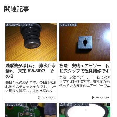
関連記事
家電とか身近ないろいろ
ちょこっと改造
洗濯機が壊れた 排水弁水
改造 安物エアーソー ね
漏れ 東芝 AW-50X7 そ
じ穴タップで改良補修です
の２
改造 安物エアーソー ねじ穴タ
ップで改良補修です。数年前から
先日からの続きです。今日は水漏
使っている安物のエアーソーで
れ箇所のチェックからです。ホー
す。低速ではトルクが出ずお世辞
ス周りを観察しますが水漏れをし
にも良品とはいえませんが、通常
ている様子はありません。排水弁
なら数万する...
2018.01.10
2014.12.16
周辺も水が漏れている痕跡があり
ません。（...
ちょこっと改造
分解・修理・メンテナンス