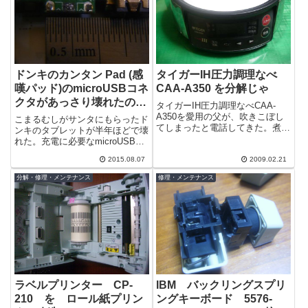
ドンキのカンタン Pad (感
タイガーIH圧力調理なべ
嘆パッド)のmicroUSBコネ
CAA-A350 を分解じゃ
クタがあっさり壊れたので
タイガーIH圧力調理なべCAA-
改造してみた
A350を愛用の父が、吹きこぼし
こまるむしがサンタにもらったド
てしまったと電話してきた。煮汁
ンキのタブレットが半年ほどで壊
が中にまで入ってしまったらし
れた。充電に必要なmicroUSBの
い。今日はこいつを分解してクリ
コネクタがすっぽ抜けてる。－
ーニング...
2015.08.07
2009.02.21
－；もげてますね。
分解・修理・メンテナンス
修理・メンテナンス
ラベルプリンター CP-
IBM バックリングスプリ
210 を ロール紙プリン
ングキーボード 5576-