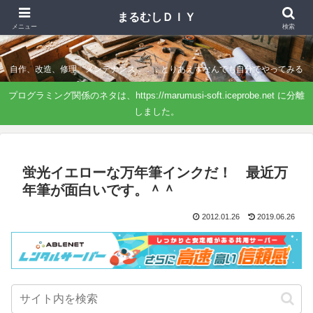
まるむしＤＩＹ
まるむしＤＩＹ
メニュー
検索
自作、改造、修理、メンテナンス．．．とりあえずなんでも自分でやってみる
プログラミング関係のネタは、https://marumusi-soft.iceprobe.net に分離
しました。
蛍光イエローな万年筆インクだ！ 最近万
年筆が面白いです。＾＾
2012.01.26
2019.06.26