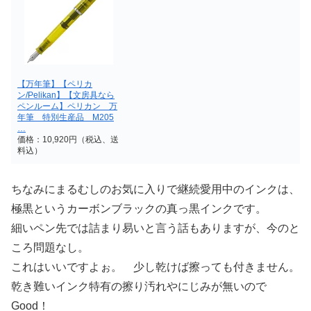
【万年筆】【ペリカ
ン/Pelikan】【文房具なら
ペンルーム】ペリカン 万
年筆 特別生産品 M205
…
価格：10,920円（税込、送
料込）
ちなみにまるむしのお気に入りで継続愛用中のインクは、
極黒というカーボンブラックの真っ黒インクです。
細いペン先では詰まり易いと言う話もありますが、今のと
ころ問題なし。
これはいいですよぉ。 少し乾けば擦っても付きません。
乾き難いインク特有の擦り汚れやにじみが無いので
Good！