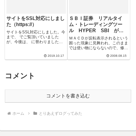
サイトをSSL対応にしまし
ＳＢＩ証券 リアルタイ
た（https://）
ム・トレーディングツー
ル HYPER SBI が誤
サイトをSSL対応にしました。今
作動 その後
まで、 でご覧頂いていました
ＭＡＣＤが反転表示されるという
が、今後は、 に替わりました。
困った現象に見舞われ、このまま
宜しくお願い致します。
では使い物にならないので、修復
セットアップしてみた。まったく
2019.10.17
2008.08.15
変化なし。環境設定データ当たり
が破壊され...
コメント
コメントを書き込む
ホーム
とりあえずログってみた