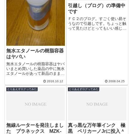
引越し（ブログ）の準備中
です
ＦＣ２のブログ。すごく使い易そ
うなので引越しです。ちょっと触
って見たけどとってもいい感じ。
もっと早く引っ越せばよかった。
さぁ引越しの準備だぁ。
無水エタノールの樹脂容器
はヤバい
無水エタノールの樹脂容器はヤバ
いまとめ買いした薬品の中に無水
エタノールがあって新品のまま使
用期限を5年ほど経過していた。
2016.10.12
2008.04.25
エタノール自体に使用期限がある
とは思えな...
とりあえずログってみた
とりあえずログってみた
無線ルーターを発注しまし
真っ黒な万年筆インク 極
た プラネックス MZK-
黒 ペリカーノJrに投入＾