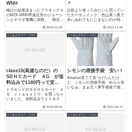
WNH
＾
検討の結果決まったプラネックス
以前より使ってみたいと思ってい
のMZK-WNH早速近所のジョーシ
たカーボンインク。色は真っ黒で
ンとヤマダ電機に偵察。 残念(-
水にぬれてもにじまないのが特長
_-;) 田舎のためか置いていませ
だ。しまし今のご時世近所の文房
2009.01.09
2010.11.05
んでした。このモデルって去年
具店やホームセンターには、ちょ
の...
っと変わっ...
とりあえずログってみた
とりあえずログってみた
class10(高速なのだ）の
シモンの溶接手袋 安い！
SDＨＣカード ４G が送
Amazon見てて見つけたんだけ
料込みで1180円って安
ど、シモンの溶接手袋。めちゃ安
いなぁ。まぁ元々軍手感覚で使う
い！よね？
トラセンドのＳＤＨＣカード ４
手袋なのでそんなに高いものでも
Ｇ ｃｌａｓｓ１０ を買っちゃ
ないが、袖17ｃｍの革手袋が320
いました。送料込みで１１８０円
円っ...
ってめちゃ安い！【4GB】 トラ
2010.09.08
2022.02.17
ンセンド SDHCメモリーカード
CL...
とりあえずログってみた
とりあえずログってみた