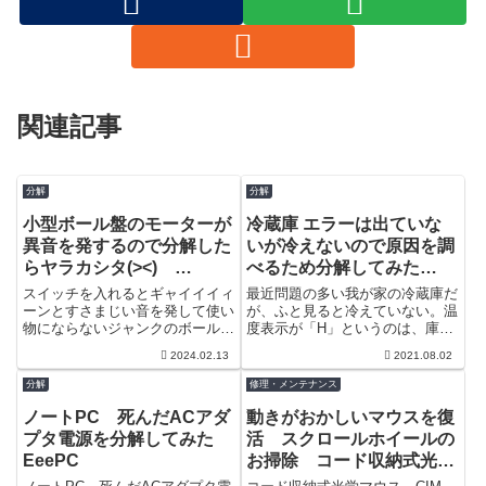
関連記事
分解
分解
小型ボール盤のモーターが
冷蔵庫 エラーは出ていな
異音を発するので分解した
いが冷えないので原因を調
らヤラカシタ(><)
べるため分解してみた
REXON DP2250R
TOSHIBA GR-373K
スイッチを入れるとギャイイイィ
最近問題の多い我が家の冷蔵庫だ
ーンとすさまじい音を発して使い
が、ふと見ると冷えていない。温
物にならないジャンクのボール盤
度表示が「H」というのは、庫内
です。音の感じからグリス切れで
が１０℃以上になっているという
2024.02.13
2021.08.02
ベアリングボールが変形したとか
ことだ。本体下のカバーを取って
そんな感じ...
溜まった埃...
分解
修理・メンテナンス
ノートPC 死んだACアダ
動きがおかしいマウスを復
プタ電源を分解してみた
活 スクロールホイールの
EeePC
お掃除 コード収納式光学
マウス CIM-13UB