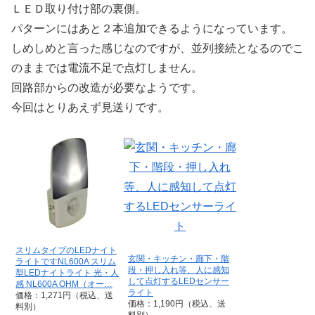
ＬＥＤ取り付け部の裏側。
パターンにはあと２本追加できるようになっています。
しめしめと言った感じなのですが、並列接続となるのでこ
のままでは電流不足で点灯しません。
回路部からの改造が必要なようです。
今回はとりあえず見送りです。
スリムタイプのLEDナイト
玄関・キッチン・廊下・階
ライトですNL600A スリム
段・押し入れ等、人に感知
型LEDナイトライト 光・人
して点灯するLEDセンサー
感 NL600A OHM（オー…
ライト
価格：1,271円（税込、送
価格：1,190円（税込、送
料別）