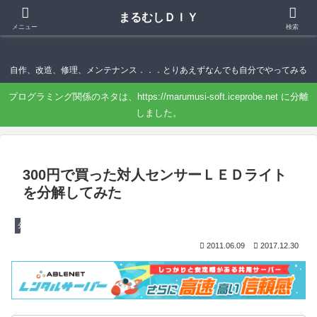
まるむしＤＩＹ
まるむしＤＩＹ
メニュー
検索
自作、改造、修理、メンテナンス．．．とりあえずなんでも自分でやってみる
プログラミング関係のネタは、https://marumusi-soft.iceprobe.net に分離
しました。
300円で買った対人センサーＬＥＤライト
を分解してみた
分解・修理・メンテナンス
2011.06.09
2017.12.30