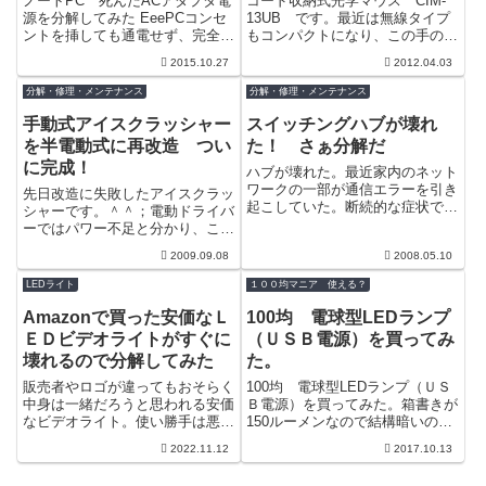
ノートPC 死んだACアダプタ電
コード収納式光学マウス CIM-
源を分解してみた EeePCコンセ
13UB です。最近は無線タイプ
ントを挿しても通電せず、完全に
もコンパクトになり、この手のも
沈黙したACアダプタ―ネットブ
のは少なくなりました。発売時期
2015.10.27
2012.04.03
ック用のものでかなりコンパクト
は約１１年前。 長持ちしていま
な設...
すね。...
分解・修理・メンテナンス
分解・修理・メンテナンス
手動式アイスクラッシャー
スイッチングハブが壊れ
を半電動式に再改造 つい
た！ さぁ分解だ
に完成！
ハブが壊れた。最近家内のネット
ワークの一部が通信エラーを引き
先日改造に失敗したアイスクラッ
起こしていた。断続的な症状で原
シャーです。＾＾；電動ドライバ
因箇所が特定できなかったのだ
ーではパワー不足と分かり、こん
が、ランプが消えてしまうところ
どはインパクトドライバー用に改
2009.09.08
2008.05.10
を見るとどう...
造しました。といっても基本的に
は丸棒から...
LEDライト
１００均マニア 使える？
Amazonで買った安価なＬ
100均 電球型LEDランプ
ＥＤビデオライトがすぐに
（ＵＳＢ電源）を買ってみ
壊れるので分解してみた
た。
販売者やロゴが違ってもおそらく
100均 電球型LEDランプ（ＵＳ
中身は一緒だろうと思われる安価
Ｂ電源）を買ってみた。箱書きが
なビデオライト。使い勝手は悪く
150ルーメンなので結構暗いのか
ないので何台か購入しているのだ
な？と思って見送っていたのだ
2022.11.12
2017.10.13
が、とにかくすぐ壊れる。（調子
が、今回使いどころがあって買っ
が悪くなる...
てみた...