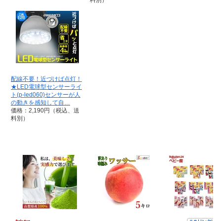
料別）
配線不要！近づけば点灯！
★LED電球型センサーライ
ト(p-led060)センサーが人
の動きを感知して自…
価格：2,190円（税込、送
料別）