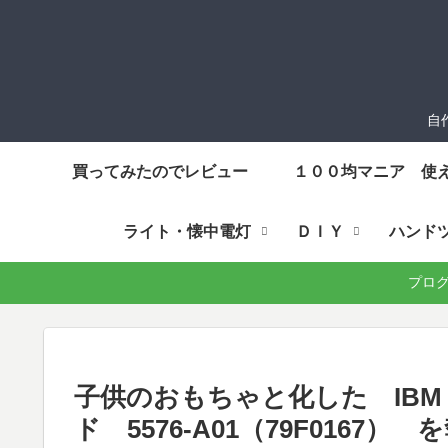
自
買ってみたのでレビュー
１００均マニア 使
ライト・懐中電灯
ＤＩＹ
ハンド
プログラ
子供のおもちゃと化した IB
ド 5576-A01（79F0167） 