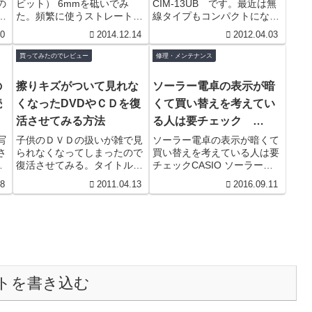
の
ビット） 6mmを砥いでみ
CIM-13UB です。最近は無
r
13UB
や
た。頻繁に使うストレートビ
線タイプもコンパクトにな
し
ットの切れが良くない。もち
り、この手のものは少なくな
20
2014.12.14
2012.04.03
り
ろん安物というのも理由だろ
りました。発売時期は約１１
ャ
うが、新品の時はもう少しよ
年前。 長持ちしています
買ってみたのでレビュー
修理・メンテナンス
く切...
ね。...
の
擦りキズがついて見れな
ソーラー電卓の表示が暗
続
くなったDVDやＣＤを復
くて買い替えを考えてい
活させてみる方法
る人は要チェック
CASIO ソーラー電卓
写
子供のＤＶＤの扱いが雑で見
ソーラー電卓の表示が暗くて
さ
られなくなってしまったので
買い替えを考えている人は要
EL-369C 電池交換
て
復活させてみる。タイトルの
チェックCASIO ソーラー電
る
とおり、復活させてみる方法
卓 EL-369C 電池交換貰い
08
2011.04.13
2016.09.11
と
であって、復活させる方法で
もので取説が無かったのです
.
はない。リスキーな方法なの
が、大型で使いやすく...
で真...
トを書き込む