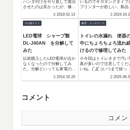
ハンダ付けをやり直して復活
いるのでギガタンクタイプ
CE0560 (Z015DA or
た Canon G7030 Erro
させたのは良かったが、修理
プリンターが欲しい。新品
ZC551KL)
code 6800
の際にコネクタを破損させて
ヤフオクの中古などを物色
2019.02.13
2024.10.
しまった件の続きです。詳細
たがそれなりの値段だった
は下記のリンクを見てくださ
する。安いものはどれもジ
その他ライト
修理・メンテナンス
い。...
ンク...
LED電球 シャープ製
トイレの水漏れ 便器
DL-J40AN を分解して
中にちょろちょろ流れ
みた
けるので修理してみた
以前購入したLED電球が点か
※今回はトイレネタで汚い
なくなったので分解してみ
真が多いので注意してくだ
た。分解といっても家電のよ
いね。(ﾟДﾟ;)いつまで経っ
うには再生はできないので、
もちょろちょろと流れ続け
2014.10.20
2025.06.
分解というより破壊なのだ。
トイレの水。修理してくれ
今回は分解方法が解らないの
ジイまるむしからのお願い..
で、...
コメント
コメン