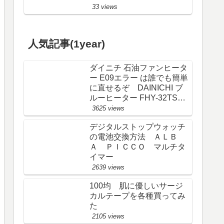
33 views
人気記事(1year)
ダイニチ 石油ファンヒータ
ー E09エラー は誰でも簡単
に直せるぞ DAINICHI ブ
ルーヒーター FHY-32TS6
(FW-325S)
3625 views
デジタルストップウォッチ
の電池交換方法 ＡＬＢ
Ａ ＰＩＣＣＯ マルチタ
イマー
2639 views
100均 肌に優しいサージ
カルテープを各種買ってみ
た
2105 views