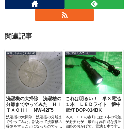
関連記事
家電とか身近ないろいろ
買ってみたのでレビュー
洗濯機の大掃除 洗濯槽の
これは明るい！ 単３電池
分離までやってみた ＨＩ
１本 ＬＥＤライト 懐中
ＴＡＣＨＩ NW-42F5
電灯 DOP-014BK
洗濯機の大掃除 洗濯槽の分離ま
本来ＬＥＤの点灯には３本の電池
でやってみた。訳あって洗濯槽の
が必要だが、最近は高性能な昇圧
掃除をすることになったのでその
回路のおかげで、電池１本で非常