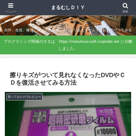
まるむしＤＩＹ
まるむしＤＩＹ
メニュー
検索
自作、改造、修理、メンテナンス．．．とりあえずなんでも自分でやってみる
プログラミング関係のネタは、https://marumusi-soft.iceprobe.net に分離
しました。
擦りキズがついて見れなくなったDVDやＣ
Ｄを復活させてみる方法
買ってみたのでレビュー