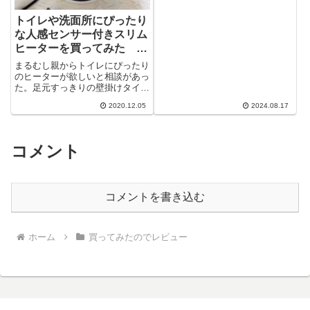
す。シャワーの最中など３～４回
電源...
トイレや洗面所にぴったり
な人感センサー付きスリム
ヒーターを買ってみた ア
イリスオーヤマ JCH-
まるむし親からトイレにぴったり
TW122T-W
のヒーターが欲しいと相談があっ
た。足元すっきりの壁掛けタイプ
を考えたが、安物を買うと壁が熱
2020.12.05
2024.08.17
くなるなどの問題があるそうだ。
っで、こち...
コメント
コメントを書き込む
ホーム
買ってみたのでレビュー