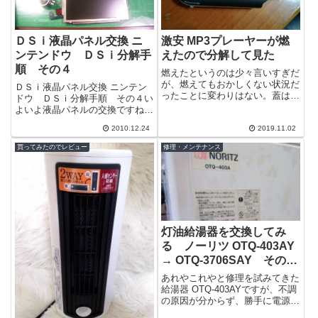
ＤＳｉ液晶パネル交換 ニ
激安 MP3プレーヤーが燃
ンテンドウ ＤＳｉ分解手
えたので分解して見た
順 その４
燃えたというのは少々言いすぎだ
が、燃えてもおかしくない状況だ
ＤＳｉ液晶パネル交換 ニンテン
ったことに変わりはない。蓋は熱
ドウ ＤＳｉ分解手順 その４い
で変形し、５V印可された電池は
よいよ液晶パネルの交換ですね。
加熱して、強アルカリの液を噴き
＾＾；パネルは前回までで外れま
出している...
2010.12.24
2019.11.02
したが、フィルム配線がまだ抜き
取れていま...
買ってみたのでレビュー
修理・メンテナンス
灯油給湯器を交換してみ
る ノーリツ OTQ-403AY
→ OTQ-3706SAY その
１ 後継機を探して設置可
あれやこれやと修理を試みてきた
能か検討してみた
給湯器 OTQ-403AYですが、不調
の原因が分からず、勝手に電源が
落ちるという現象が続いていま