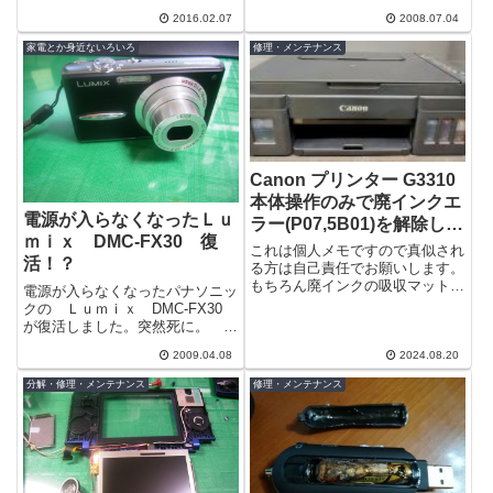
手順を書いておきます。実は洗濯
に明るいライトが販売されてい
2016.02.07
2008.07.04
機は2台ありこちらはサブ機、ワ
る。しかし選ぶ際はちょっと注意
ンルームマ...
が必要だ。
家電とか身近ないろいろ
修理・メンテナンス
Canon プリンター G3310
本体操作のみで廃インクエ
電源が入らなくなったＬｕ
ラー(P07,5B01)を解除して
ｍｉｘ DMC-FX30 復
みた
これは個人メモですので真似され
活！？
る方は自己責任でお願いします。
もちろん廃インクの吸収マットが
電源が入らなくなったパナソニッ
いっぱいというエラーな訳ですか
クの Ｌｕｍｉｘ DMC-FX30
らリセットして使い続ければいず
が復活しました。突然死に。 突
れプリンタ...
然復活です。
2009.04.08
2024.08.20
分解・修理・メンテナンス
修理・メンテナンス