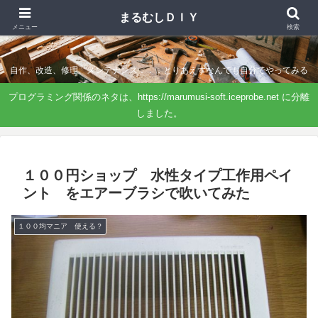
まるむしＤＩＹ
まるむしＤＩＹ
メニュー
検索
自作、改造、修理、メンテナンス．．．とりあえずなんでも自分でやってみる
プログラミング関係のネタは、https://marumusi-soft.iceprobe.net に分離
しました。
１００円ショップ 水性タイプ工作用ペイ
ント をエアーブラシで吹いてみた
１００均マニア 使える？