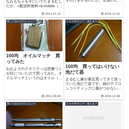
ダ付けをするのだが、普通のピン
なおもちゃを手にいてたまるむし
セットを使っていると、たまに熱
だが、=配送料無料=b-mobile（ビ
が伝わって熱い思いをすることが
ーモバイル）IDEOS（イデオ
良くある。...
2011.07.12
2010.11.01
ス） スマートフォン...
買ってみたのでレビュー
１００均マニア 使える？
100均 オイルマッチ 買
ってみた
100均 買ってはいけない
おおよそのクオリティは想像つく
泡だて器
が目についたので買ってみた。オ
イルマッチというのはオイル（オ
まるむし嫁が最近買ってきて使っ
イルライター用オイル、昔ならベ
ていた泡だて器です。鍋のテフロ
ンジンとか）を含ませた綿を詰め
ンコーティングに傷がつかないの
た容器に、...
で便利なのだそうです。すでに原
2021.09.08
2018.12.08
型を留めていませんが特徴がある
のでお店で...
買ってみたのでレビュー
１００均マニア 使える？