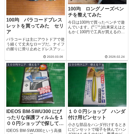
100均 ロングノーズペン
チを整えてみた
100均 パラコードブレス
今日は100均で買ったペンチで遊
レットを買ってみた セリ
んでいます。(^▽^;)出来栄えはと
ア
もかく100円で工具が買えるのは
すごいですよね。しかしこちらの
パラコードは主にアウトドアで使
ロングノーズペンチは反りがあ
う細くて丈夫なロープだ。ナイフ
っ...
の握りに滑り止めとドレスアップ
を兼ねて巻いたりもする。ちゃん
2020.03.06
2026.02.24
としたつくりのものはそこそこ良
い値段だっ...
１００均マニア 使える？
１００均マニア 使える？
IDEOS BM-SWU300 にぴ
１００円ショップ ハンダ
ったりな保護フィルムを１
付け用ピンセット
００円ショップで探してみ
小さな部品をハンダ付けするとき
た
にピンセットで端子を挟んでハン
IDEOS BM-SWU300という高価