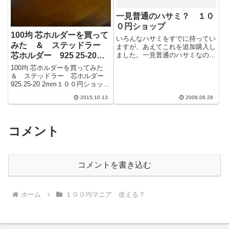
一見普通のハサミ？ １０
０円ショップ
100均 芯ホルダーを買って
いろんなハサミをすでに持ってい
みた ＆ ステッドラー
ますが、あえてこれを追加購入し
芯ホルダー 925 25-20
ました。一見普通のハサミなので
すが。。。
2mm
100均 芯ホルダーを買ってみた
＆ ステッドラー 芯ホルダー
925 25-20 2mm１００円ショップ
に芯ホルダーが売っていたので買
2015.10.13
2008.06.28
ってみた。芯ホルダーとい...
コメント
コメントを書き込む
ホーム
１００均マニア 使える？