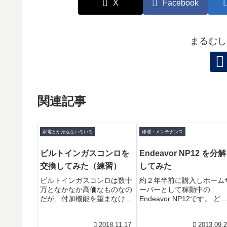
X
Facebook
まるむし
関連記事
家電とか身近ないろいろ
修理・メンテナンス
ビルトインガスコンロを
Endeavor NP12 を分解
交換してみた（練習）
してみた
ビルトインガスコンロは数十
約２年半前に購入しホーム
万となかなか高価なものなの
ーバーとして稼動中の
だが、付加機能を望まなけれ
Endeavor NP12です。 ど
ば数万円で手に入る。
も最近熱がこもりやすくな
amazonや楽天でも販売され
ている。冷却ファンが壊れ
2018.11.17
2013.09.
ているよね。これなんかは、
いる可能性が高いので分解..