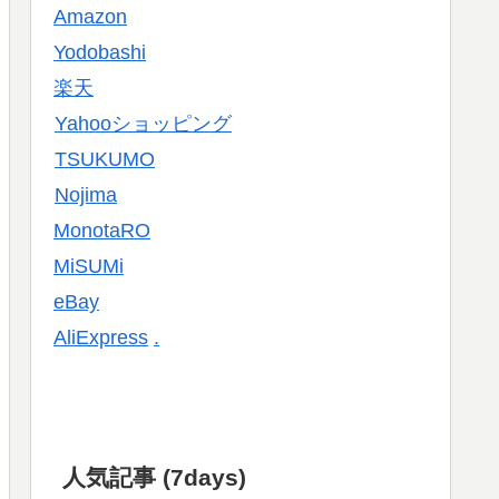
Amazon
Yodobashi
楽天
Yahooショッピング
TSUKUMO
Nojima
MonotaRO
MiSUMi
eBay
AliExpress
.
人気記事 (7days)