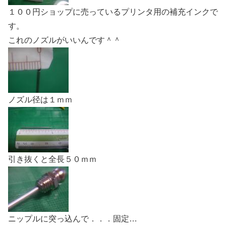
１００円ショップに売っているプリンタ用の補充インクで
す。
これのノズルがいいんです＾＾
ノズル径は１ｍｍ
引き抜くと全長５０ｍｍ
ニップルに突っ込んで．．．固定…