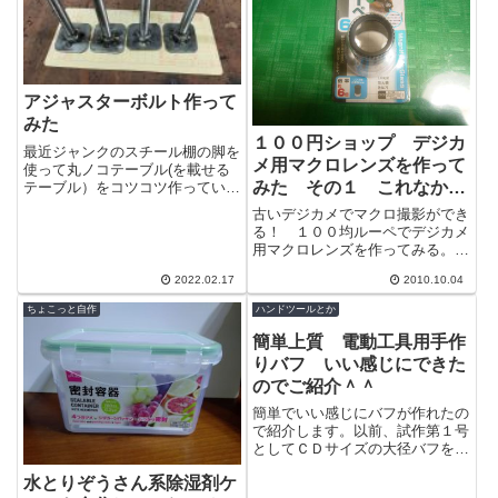
アジャスターボルト作って
みた
１００円ショップ デジカ
最近ジャンクのスチール棚の脚を
メ用マクロレンズを作って
使って丸ノコテーブル(を載せる
みた その１ これなかな
テーブル）をコツコツ作っている
のだが、フレームが概ね完成した
かイイぞ
古いデジカメでマクロ撮影ができ
のでアジャスターボルトを買いに
る！ １００均ルーペでデジカメ
行ってきた...
用マクロレンズを作ってみる。っ
ていうかもう散々ブログの中で使
2022.02.17
2010.10.04
われている接写はこれで撮影して
ます＾＾今...
ちょこっと自作
ハンドツールとか
簡単上質 電動工具用手作
りバフ いい感じにできた
のでご紹介＾＾
簡単でいい感じにバフが作れたの
で紹介します。以前、試作第１号
としてＣＤサイズの大径バフを作
りましたが、それなりに強力なミ
水とりぞうさん系除湿剤ケ
シンが無いと作れません。今回は