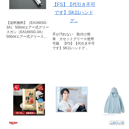
【送料無料】［EA166SG-
3A］ 500mlエアー式グリー
スガン［EA166SG-3A］
手が汚れない 取付け簡
500mlエアー式グリース…
単 カセットグリース使用
可能 【FS】【代引き不可
です】SK11ハンドグ…