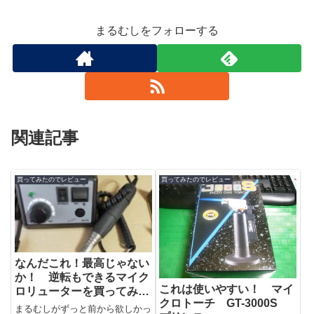
まるむしをフォローする
関連記事
買ってみたのでレビュー
買ってみたのでレビュー
なんだこれ！最高じゃない
か！ 逆転もできるマイク
これは使いやすい！ マイ
ロリューターを買ってみ
クロトーチ GT-3000S
た アルゴファイル スタ
まるむしがずっと前から欲しかっ