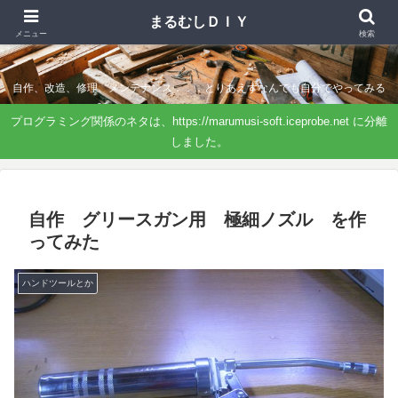
まるむしＤＩＹ
まるむしＤＩＹ
メニュー
検索
自作、改造、修理、メンテナンス．．．とりあえずなんでも自分でやってみる
プログラミング関係のネタは、https://marumusi-soft.iceprobe.net に分離
しました。
自作 グリースガン用 極細ノズル を作
ってみた
ハンドツールとか