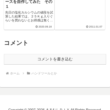
簡単な木工...
ースを自作してみた その
１
先日の塩化カルシウムの値段を試
算した結果では、２５Ｋｇ入りぐ
らいを買わないとお得感は無く、
それ以下の量ではむしろ高くつく
2020.09.16
2011.01.07
ことが分かった。しかしいつも困
っている使...
コメント
コメントを書き込む
ホーム
ハンドツールとか
Copyright © 2007-2026 まるむしＤＩＹ All Rights Reserved.