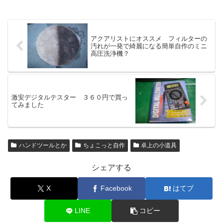
アクアリストにオススメ フィルターの
汚れが一発で綺麗になる簡単自作のミニ
高圧洗浄機？
激安デジタルテスター ３６０円で買っ
てみました
ハンドツールとか
ちょこっと自作
卓上の小道具
シェアする
X
Facebook
はてブ
LINE
コピー