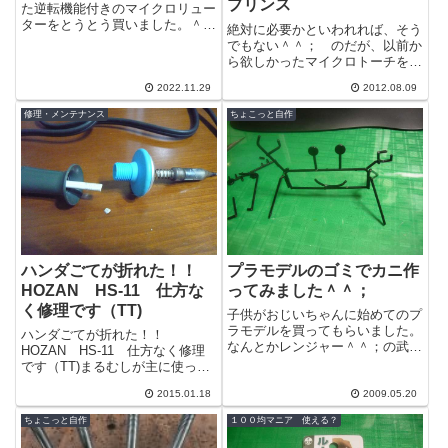
プリンス
ーライトセット
た逆転機能付きのマイクロリュー
ターをとうとう買いました。＾＾
SBH35nST-B-3024
絶対に必要かといわれれば、そう
人によっては図体のデカいパワー
でもない＾＾； のだが、以前か
系リューターの方が向いている方
ら欲しかったマイクロトーチを買
もいるでし...
ってみた。そもそも欲しくなった
2022.11.29
2012.08.09
理由は、ろう付けの際に大きなバ
ーナーだと...
修理・メンテナンス
ちょこっと自作
ハンダごてが折れた！！
プラモデルのゴミでカニ作
HOZAN HS-11 仕方な
ってみました＾＾；
く修理です（TT)
子供がおじいちゃんに始めてのプ
ラモデルを買ってもらいました。
ハンダごてが折れた！！
なんとかレンジャー＾＾；の武器
HOZAN HS-11 仕方なく修理
のようなのですが、小さな子供で
です（TT)まるむしが主に使って
もはめ込むだけで作れるようにな
いるのは、HOZANのHS-11とい
っているよ...
2015.01.18
2009.05.20
うハンダごてです。非常に軽量、
小...
ちょこっと自作
１００均マニア 使える？