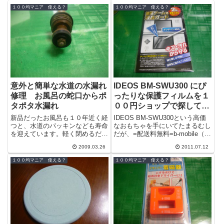
１００均マニア 使える？
１００均マニア 使える？
意外と簡単な水道の水漏れ
IDEOS BM-SWU300 にぴ
修理 お風呂の蛇口からポ
ったりな保護フィルムを１
タポタ水漏れ
００円ショップで探してみ
た
新品だったお風呂も１０年近く経
IDEOS BM-SWU300という高価
つと、水道のパッキンなども寿命
なおもちゃを手にいてたまるむし
を迎えています。軽く閉めるだけ
だが、=配送料無料=b-mobile（ビ
では、完全に水が止まらずポタポ
ーモバイル）IDEOS（イデオ
2009.03.26
2011.07.12
タと雫が垂れてきます。今日は水
ス） スマートフォン...
漏れの修理...
１００均マニア 使える？
１００均マニア 使える？