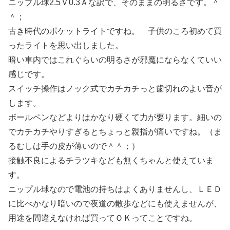
ニップル球2.5Ｖ0.3Ａな訳で、そのままの明るさです。＾
＾；
古き時代のポケットライトですね。 子供のころ初めて買
ったライトを思い出しました。
暗い車内ではこれぐらいの明るさが邪魔にならなくていい
感じです。
スイッチ操作はノック式でカチカチっと歯切れのよい音が
します。
ボールペンなどよりはかなり硬くて力が要ります。細いの
でカチカチやりすぎるとちょっと親指が痛いですね。（ま
るむしは手の皮が薄いので＾＾；）
接触不良によるチラツキなども無くちゃんと使えていま
す。
ニップル球なので電池の持ちはよくありませんし、ＬＥＤ
に比べかなり暗いので夜道の散歩などにも使えませんが、
用途を間違えなければ買ってＯＫってことですね。