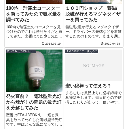
100均 珪藻土コースター
１００円ショップ 着磁/
を買ってみたので吸水量を
脱磁が行えるマグネタイザ
調べてみた
ーを買ってみた
100均で珪藻土のコースターを見
着磁/脱磁が行えるマグネタイザ
つけたのでこれは便利そうだと買
ー。ドライバーの先端などを着磁
ってみた。出番はまだ少し先だ
するためのものです。あまり期待
が、役に立つのかちょっと気にな
はしていなかったのですが、ドラ
2018.05.19
2010.04.28
りどれぐらい吸い取ってくれるの
イバーや適当な金属棒を２～３回
か調べてみ...
往復させる...
買ってみたのでレビュー
１００均マニア 使える？
安い綿棒って使える？
まるむしは風呂上りに必ず綿棒で
発火直前？ 電球型蛍光灯
耳掃除をします。毎日使うので結
から煙が！の問題の蛍光灯
構こだわりがあって、使いやすい
ものを探し続けているわけです
を分解してみた
が、高い綿棒と安い綿棒の違いは
型番はEFA-13EDKN。 煙と異
何か？衛生面...
臭を放って死亡した電球型蛍光灯
です。中はどんな風になってしま
ったのか分解して見ました。