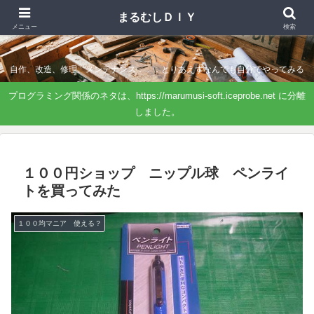
まるむしＤＩＹ
まるむしＤＩＹ
メニュー
検索
自作、改造、修理、メンテナンス．．．とりあえずなんでも自分でやってみる
プログラミング関係のネタは、https://marumusi-soft.iceprobe.net に分離
しました。
１００円ショップ ニップル球 ペンライ
トを買ってみた
１００均マニア 使える？