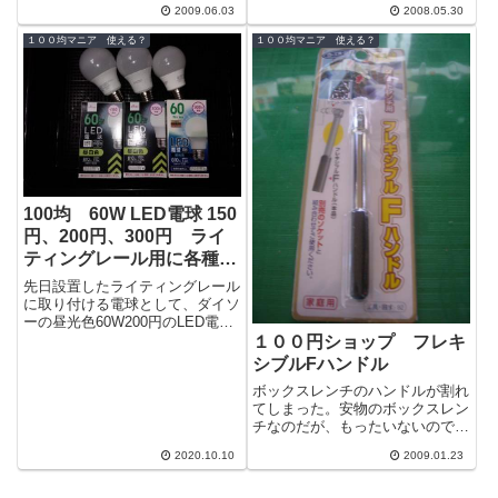
2009.06.03
2008.05.30
１００均マニア 使える？
１００均マニア 使える？
100均 60W LED電球 150
円、200円、300円 ライ
ティングレール用に各種買
ってみた
先日設置したライティングレール
に取り付ける電球として、ダイソ
ーの昼光色60W200円のLED電球
を考えていたのだが、お店にまと
１００円ショップ フレキ
まった数が置いていなかったので
シブルFハンドル
残念...
ボックスレンチのハンドルが割れ
てしまった。安物のボックスレン
チなのだが、もったいないのでハ
ンドルのみを買うことに。でもホ
2020.10.10
2009.01.23
ームセンターで買うと、安物をセ
ットで買う...