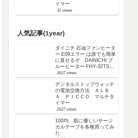
イマー
31 views
人気記事(1year)
ダイニチ 石油ファンヒータ
ー E09エラー は誰でも簡単
に直せるぞ DAINICHI ブ
ルーヒーター FHY-32TS6
(FW-325S)
3627 views
デジタルストップウォッチ
の電池交換方法 ＡＬＢ
Ａ ＰＩＣＣＯ マルチタ
イマー
2627 views
100均 肌に優しいサージ
カルテープを各種買ってみ
た