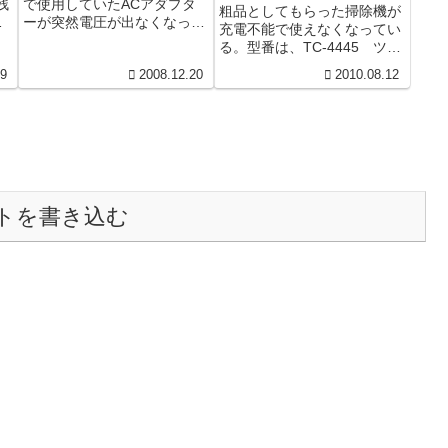
残
で使用していたACアダプタ
スティック型クリーナー
粗品としてもらった掃除機が
ー
ーが突然電圧が出なくなって
充電不能で使えなくなってい
ジェットサイクロン2/TC-
しまった。これはキャノンの
る。型番は、TC-4445 ツイ
4445BL
が
プリンタでBJ-１０かBJ-15辺
ンバードの掃除機だ。安物だ
29
2008.12.20
2010.08.12
さ
りの電源だったと思う電...
が粗品にしては豪勢なつくり
なのでこのまま捨てるのは...
トを書き込む