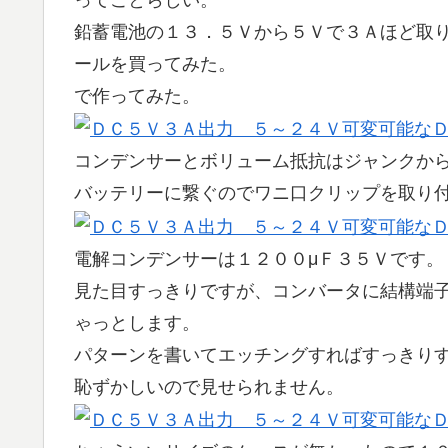
ってことらしい。
鉛蓄電池の１３．５Ｖから５Ｖで３Ａほど取
ールを買ってみた。
で作ってみた。
コンデンサーとボリューム抵抗はジャンクか
バッテリーに繋ぐのでワニ口クリップを取り
電解コンデンサーは１２００μＦ３５Ｖです。
見た目すっきりですが、コンバータに結構端
ゃっとします。
パターンを書いてエッチングすればすっきり
恥ずかしいので見せられません。