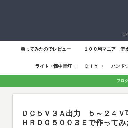
自
買ってみたのでレビュー
１００均マニア 使
ライト・懐中電灯
ＤＩＹ
ハンド
プログラ
ＤＣ５Ｖ３Ａ出力 ５～２４
ＨＲＤ０５００３Ｅで作ってみ