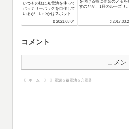
を付ける毎に作業のメモを
いつもの様に充電池を使って
すのだが、1冊のルーズリ
バッテリーパックを自作して
フに分類するより、最近は
いるが、いつかはスポット溶
別々のノートで管理する方
接機が欲しいと思っていた。
2021.08.04
2017.03.
楽になってきた。そこでか
自作しても良いのだが高電流
ばらな...
を扱うので部品は厳選しなけ
れば...
コメント
コメン
ホーム
電源＆蓄電池＆充電器