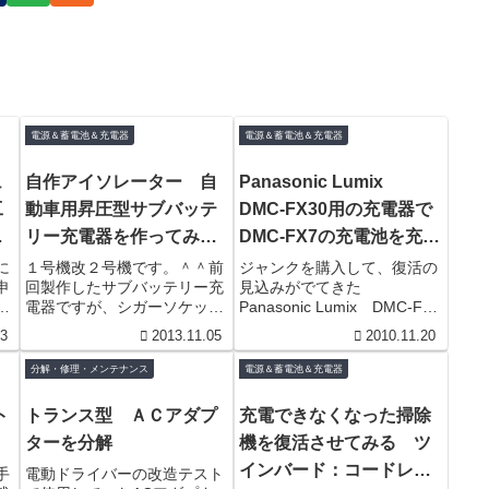
電源＆蓄電池＆充電器
電源＆蓄電池＆充電器
ュ
自作アイソレーター 自
Panasonic Lumix
工
動車用昇圧型サブバッテ
DMC-FX30用の充電器で
炭
リー充電器を作ってみ
DMC-FX7の充電池を充電
た その2号
するアダプタを作ってみ
に
１号機改２号機です。＾＾前
ジャンクを購入して、復活の
申
回製作したサブバッテリー充
見込みがでてきた
る
む
電器ですが、シガーソケット
Panasonic Lumix DMC-FX7
。
からの電圧で充電するため満
ですが、充電器が無いために
23
2013.11.05
2010.11.20
う
充電することが出来なかっ
テストができない。で今回
ど
た。まぁそれだけでも価値は
は、大急ぎでその辺に...
分解・修理・メンテナンス
電源＆蓄電池＆充電器
一応あ...
ト
トランス型 ＡＣアダプ
充電できなくなった掃除
ターを分解
機を復活させてみる ツ
インバード：コードレス
手
電動ドライバーの改造テスト