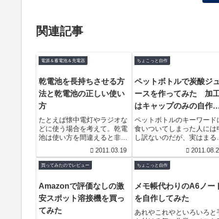
関連記事
電源＆蓄電池＆充電器
ちょこっと自作
乾電池を長持ちさせる方
ペットボトルで炭酸ジ
法と乾電池の正しい使い
ースを作ってみた 加
方
はキャップのみの自作
酸ソーダサイフォン
たとえば懐中電灯やラジオな
ペットボトルのキーワード
どに使う場合を考えて。乾電
食いついてしまった人には
池は使い方を間違えると非常
し訳ないのだが、実はまる
に短時間に消耗してしまいま
しはアクアリストである
2011.03.19
2011.08.
す。正しい使い方を理解して
何の関係があるんだ？と思
貴重な電池を効率よく使って
かもしれないがそれは後ほ
買ってみたのでレビュー
ちょこっと自作
くだ...
とい...
Amazonで評価なしの激
メモ帳代わりのA6ノー
安スポット溶接機を買っ
を自作してみた
てみた
あれやこれやといろいろと