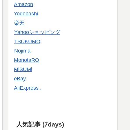
Amazon
Yodobashi
楽天
Yahooショッピング
TSUKUMO
Nojima
MonotaRO
MiSUMi
eBay
AliExpress
.
人気記事 (7days)