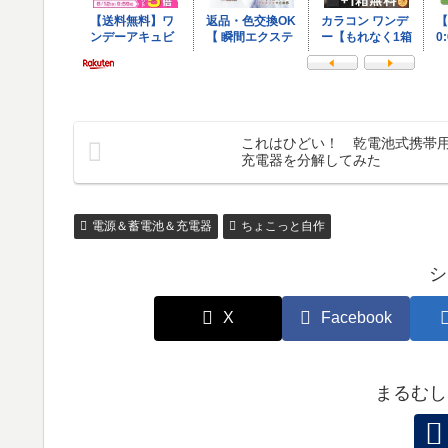
これはひどい！ 乾電池式携帯
充電器を分解してみた
電源＆蓄電池＆充電器
ちょこっと自作
シ
X
Facebook
まるむし