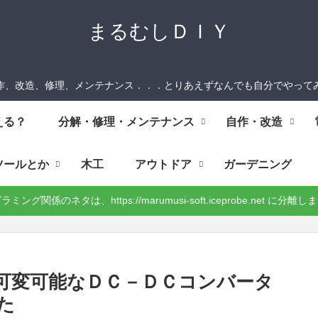
まるむしＤＩＹ
作、改造、修理、メンテナンス．．．とりあえずなんでも自分でやって
える？
分解・修理・メンテナンス
自作・改造
ツールとか
木工
アウトドア
ガーデニング
ミング関係のネタは、https://marumusi-soft.iceprobe.net に分離
Ｖ可変可能なＤＣ－ＤＣコンバータ
た