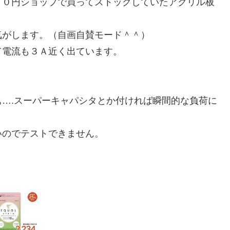
００円ショップで買ってストックしていたアクリル板
気がします。（自画自賛モード＾＾）
て電流も３Ａ近く出ています。
….スーパーキャパシタとか付ければ瞬間的な負荷に
いのでテストできません。