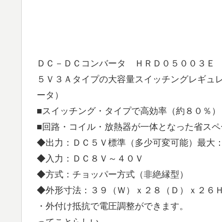
ＤＣ－ＤＣコンバータ ＨＲＤ０５００３Ｅ
５Ｖ３Ａタイプの大容量スイッチングレギュ
ータ）
■スイッチング・タイプで高効率（約８０％）
■回路・コイル・放熱器が一体となった省スペ
◆出力：ＤＣ５Ｖ標準（多少可変可能）最大
◆入力：ＤＣ８Ｖ～４０Ｖ
◆方式：チョッパー方式（非絶縁型）
◆外形寸法：３９（Ｗ）ｘ２８（Ｄ）ｘ２６
・外付け抵抗で電圧調整ができます。